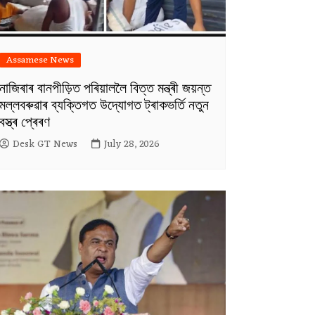
Assamese News
নাজিৰাৰ বানপীড়িত পৰিয়াললৈ বিত্ত মন্ত্ৰী জয়ন্ত
মল্লবৰুৱাৰ ব্যক্তিগত উদ্যোগত ট্ৰাকভৰ্তি নতুন
বস্ত্ৰ প্ৰেৰণ
Desk GT News
July 28, 2026