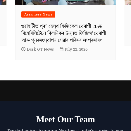
Assamese News
গুৱাহাটীত প্ৰ’ হেল্থ ফিজিকেল থেৰাপী এণ্ড
ৰিহেবিলিটেচন ক্লিনিকৰ উন্নত ফিজিঅ’থেৰাপী
আৰু পুনৰসংস্থাপন সেৱাৰ পৰিসৰ সম্প্ৰসাৰণ
Desk GT News
July 22, 2026
Meet Our Team
Trusted voices bringing Northeast India's stories to you.