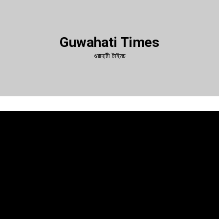
Guwahati Times
গুৱাহাটী টাইমচ