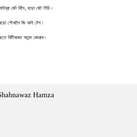
াইব্রা জৌ বিদৈ, বড়ো জৌ গিচি ৷
া, বড়ো গৌখালৈ জি আই টেগ ৷
তে বিটিআৰত আনন্দ জোৱাৰ ৷
Shahnawaz Hamza