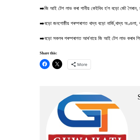
➡️জি আই টেগ লাভ কৰা পানীয় কেইবিধ হ’ল বড়ো জৌ গৈৰান, ম
➡️বড়ো জনগোষ্ঠীয় পৰম্পৰাগত খাদ্য বড়ো নার্জি,খাদ্য অণ্ডল
➡️বড়ো সকলৰ পৰম্পৰাগত আৰ’নায়ে জি আই টেগ লাভ কৰাৰ পিছ
Share this:
More