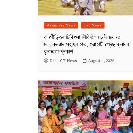
Assamese News
Top News
বানপীড়িতৰ চিকিৎসা শিবিৰলৈ মন্ত্ৰী জয়ন্ত
মল্লবৰুৱাৰ সহায়ৰ হাত; গুৱাহাটী প্ৰেছ ক্লাবৰ
কৃতজ্ঞতা প্ৰকাশ
Desk GT News
August 4, 2026