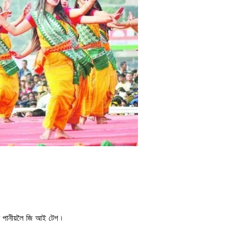
 পানীয়লৈ জি আই টেগ ৷