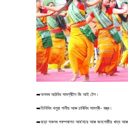
➡️অসমৰ আঠবিধ সামগ্ৰীলৈ জি আই টেগ ৷
➡️তিনিবিধ থলুৱা পানীয় আৰু চাৰিবিধ সামগ্ৰী- বস্ত্ৰ ৷
➡️বড়ো সকলৰ পৰম্পৰাগত আৰ’নায়ে আৰু জনগোষ্ঠীয় খাদ্য আৰু