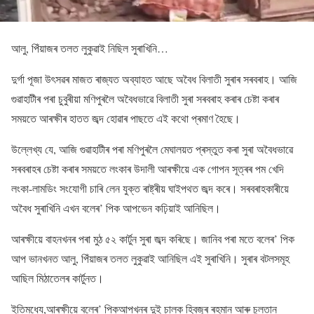
আলু, পিঁয়াজৰ তলত লুকুৱাই নিছিল সুৰাখিনি…
দুৰ্গা পূজা উৎসৱৰ মাজত ৰাজ্যত অব্যাহত আছে অবৈধ বিলাতী সুৰাৰ সৰবৰাহ। আজি
গুৱাহাটীৰ পৰা চুবুৰীয়া মণিপুৰলৈ অবৈধভাৱে বিলাতী সুৰা সৰবৰাহ কৰাৰ চেষ্টা কৰাৰ
সময়তে আৰক্ষীৰ হাতত জব্দ হোৱাৰ পাছতে এই কথো প্ৰমাণ হৈছে।
উল্লেখ্য যে, আজি গুৱাহাটীৰ পৰা মণিপুৰলৈ মেঘালয়ত প্ৰস্তুত কৰা সুৰা অবৈধভাৱে
সৰবৰাহৰ চেষ্টা কৰাৰ সময়তে লংকাৰ উদালী আৰক্ষীয়ে এক গোপন সূত্ৰৰ পম খেদি
লংকা-লামডিং সংযোগী চাৰি লেন যুক্ত ৰাষ্ট্ৰীয় ঘাইপথত জব্দ কৰে। সৰবৰাহকাৰীয়ে
অবৈধ সুৰাখিনি এখন বলেৰ’ পিক আপভেন কঢ়িয়াই আনিছিল।
আৰক্ষীয়ে বাহনখনৰ পৰা মুঠ ৫২ কাৰ্টুন সুৰা জব্দ কৰিছে। জানিব পৰা মতে বলেৰ’ পিক
আপ ভানখনত আলু, পিঁয়াজৰ তলত লুকুৱাই আনিছিল এই সুৰাখিনি। সুৰাৰ বটলসমূহ
আছিল মিঠাতেলৰ কাৰ্টুনত।
ইতিমধ্যে,আৰক্ষীয়ে বলেৰ’ পিকআপখনৰ দুই চালক হিবজুৰ ৰহমান আৰু চুলতান