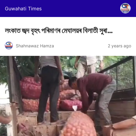
Guwahati Times
লংকাত জব্দ বৃহৎ পৰিমাণৰ মেঘালয়ৰ বিলাতী সুৰা…
Shahnawaz Hamza
2 years ago