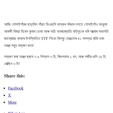
আজি গোসাইগাঁৱৰ বড়োবিল গাঁৱত ডিএছপি ভাস্কৰ অঁজাৰ লগতে গোসাইগাঁও মহকুমা
আৰক্ষী বিষয়া হিৰেন কুমাৰ ডেকা আৰু অচি অমৰজ্যোতি বাইলুংকে ধৰি আক্মাৰ সভাপতি
জাব্ৰেয়াছ কাকাৰ উপস্থিতিত STF শিডো কিস্কু ফেক্চোনৰ ৪১ সদস্যয় বাকি থকা
অস্ত্ৰ সমুহ সম্বৰণ কৰে!
সম্বৰণ কৰা অস্ত্ৰ ক্ৰমে ৭.৬ পিস্থল ৩ টা, ৰিভলভাৰ ২ খন, আৰু সজীৱ গুলি ১৪ টা,
মেক্জিন ৩ টা!
Share this:
Facebook
X
More