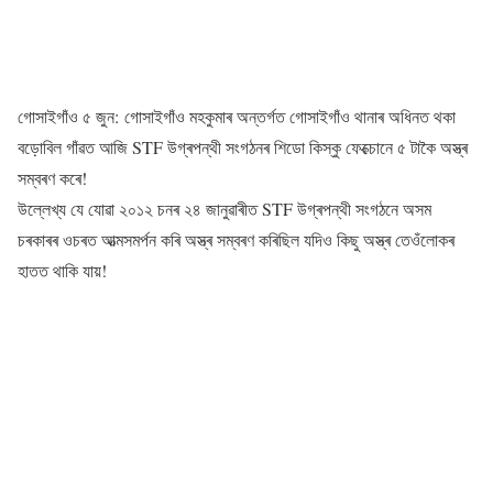
গোসাইগাঁও ৫ জুন: গোসাইগাঁও মহকুমাৰ অন্তৰ্গত গোসাইগাঁও থানাৰ অধিনত থকা
বড়োবিল গাঁৱত আজি STF উগ্ৰপন্থী সংগঠনৰ শিডো কিস্কু ফেক্চোনে ৫ টাকৈ অস্ত্ৰ
সম্বৰণ কৰে!
উল্লেখ্য যে যোৱা ২০১২ চনৰ ২৪ জানুৱাৰীত STF উগ্ৰপন্থী সংগঠনে অসম
চৰকাৰৰ ওচৰত আত্মসমৰ্পন কৰি অস্ত্ৰ সম্বৰণ কৰিছিল যদিও কিছু অস্ত্ৰ তেওঁলোকৰ
হাতত থাকি যায়!