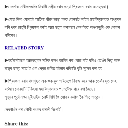
▶️দেৰগাঁও নাৰীকলগুৰিৰ নিবাসী সঞ্জীৱ বৰাৰ কন্যা প্ৰিয়ঙ্গনা বৰাৰ আত্মহত্যা।
▶️যোৱা নিশা যোৰহাট আটিলা গাঁৱৰ ভাড়া ঘৰত যোৰহাট আইন মহাবিদ্যালয়ত অধ্যয়ন
কৰি থকা ছাত্ৰী প্ৰিয়ঙ্গনা বৰাই আত্ম হত্যা কৰাকলৈ দেৰগাঁৱত অঞ্চলজুৰি এক শোকৰ
পৰিবেশ।
RELATED STORY
▶️বৰ্তমানলৈকে আত্মহত্যাৰ সঠিক কাৰণ জানিব পৰা হোৱা নাই যদিও তেওঁৰ পিতৃ আৰু
মাতৃৰ ভাষ্য মতে ই এক প্ৰেম জনিত ঘটনাৰ পৰিণতি বুলি সন্দেহ কৰা হয়।
▶️প্ৰিয়ঙ্গনা বৰাৰ বাসগৃহত এক শুকাকূল পৰিবেশে বিৰাজ কৰে আৰু তেওঁৰ মৃত দেহ
বৰ্তমান যোৰহাট চিকিৎসা মহাবিদ্যালয়ত পচমৰ্টেমৰ বাবে ৰখা হৈছে।
মৃত্যুৰ পূৰ্বে এখন চুইছাইড নোট লিখি থৈ যোৱাৰ কথাও কৈ পিতৃ মাতৃয়ে।
দেৰগাওঁৰ পৰা গৌৰী শংকৰ ভৰালী ৰিপোৰ্ট।
Share this: