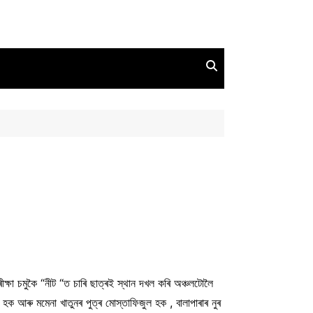
ক্ষা চমুকৈ “নীট “ত চাৰি ছাত্ৰই স্থান দখল কৰি অঞ্চলটোলৈ
হক আৰু মমেনা খাতুনৰ পুত্ৰ মোস্তাফিজুল হক , বালাপাৰাৰ নুৰ