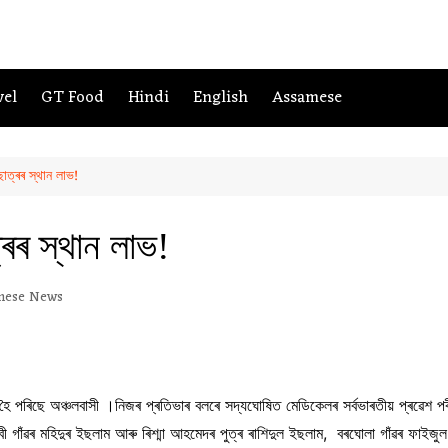
vel
GT Food
Hindi
English
Assamese
াত্ৰৰ স্থান লাভ!
ৰৰ স্থান লাভ!
mese News
ৈ পৰিছে অঞ্চলবাসী ।নিজৰ প্ৰতিভাৰ বলৰে সদ্যঘোষিত মেডিকেলৰ সৰ্বভাৰতীয় প্ৰৱেশ পৰী
গাঁৱৰ মহিদুৰ ইছলাম আৰু ৰিশ্মা আহমেদৰ পুত্ৰ ৰাশিদুল ইছলাম, বৰঘোলা গাঁৱৰ ফাইজুল 