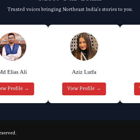
Trusted voices bringing Northeast India's stories to you.
Md Elias Ali
Aziz Lutfa
iew Profile →
View Profile →
eserved.