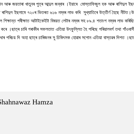
ান আৰু জয়তাৰা খাতুনৰ পুত্ৰ আব্দুল জব্বাৰ ।ইয়াৰে মোস্তাফিজুল হক আৰু ৰাশিদুল
শিদুল ইছলামে ৭২০ৰ ভিতৰত ৬১৬ নম্বৰ লাভ কৰি সুখ্যাতিৰে উত্তীৰ্ণ হৈছে নীটত।উল্ল
্কুল শিক্ষান্ত পৰীক্ষাত আটাইকেইটা বিষয়ত লেটাৰ নম্বৰ সহ ৮৯.৪ শতাংশ নম্বৰ লাভ ক
াভ কৰে ।ছাত্ৰ চাৰি গৰাকীৰ সফলতাত এতিয়া উৎফুল্লিত হৈ পৰিছে পৰিয়ালবৰ্গ তথা গাঁওবা
েধাৰ পৰিচয় দি অহা ছাত্ৰ চাৰিজনৰ সু চিকিৎসক হোৱাৰ সপোন এতিয়া বাস্তৱৰ দিশত ।ছা
Shahnawaz Hamza