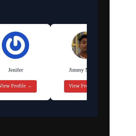
Jenifer
Jimmy Murmu
View Profile →
View Profile →