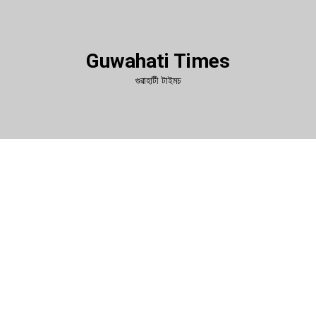
Guwahati Times
গুৱাহাটী টাইমচ