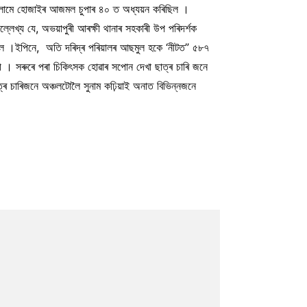
 ইছলামে হোজাইৰ আজমল চুপাৰ ৪০ ত অধ্যয়ন কৰিছিল ।
েখ্য যে, অভয়াপুৰী আৰক্ষী থানাৰ সহকাৰী উপ পৰিদৰ্শক
ৰিছিল ।ইপিনে, অতি দৰিদ্ৰ পৰিয়ালৰ আছমুল হকে ‘নীটত” ৫৮৭
সী । সৰুৰে পৰা চিকিৎসক হোৱাৰ সপোন দেখা ছাত্ৰ চাৰি জনে
ত্ৰ চাৰিজনে অঞ্চলটোলৈ সুনাম কঢ়িয়াই অনাত বিভিন্নজনে