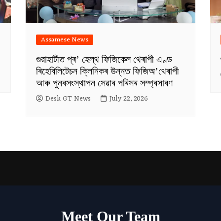
Assamese News
গুৱাহাটীত প্ৰ’ হেল্থ ফিজিকেল থেৰাপী এণ্ড
ৰিহেবিলিটেচন ক্লিনিকৰ উন্নত ফিজিঅ’থেৰাপী
আৰু পুনৰসংস্থাপন সেৱাৰ পৰিসৰ সম্প্ৰসাৰণ
Desk GT News
July 22, 2026
Meet Our Team