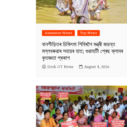
Assamese News
Top News
বানপীড়িতৰ চিকিৎসা শিবিৰলৈ মন্ত্ৰী জয়ন্ত
মল্লবৰুৱাৰ সহায়ৰ হাত; গুৱাহাটী প্ৰেছ ক্লাবৰ
কৃতজ্ঞতা প্ৰকাশ
Desk GT News
August 4, 2026