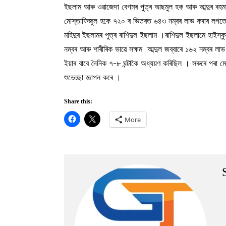
ইছলাম আৰু ওৱাজেদা বেগমৰ পুত্ৰ আছমুল হক আৰু আব্দুৰ ৰহম
মোস্তাফিজুল হকে ৭২০ ৰ ভিতৰত ৬৪৩ নম্বৰ লাভ কৰাৰ লগতে ৰা
মহিদুৰ ইছলামৰ পুত্ৰ ৰাশিদুল ইছলাম ।ৰাশিদুল ইছলামে হাইস
নম্বৰ আৰু শাৰীৰিক ভাৱে সক্ষম আব্দুল জব্বাৰে ১৬২ নম্বৰ ল
ইয়াৰ বাবে দৈনিক ৭-৮ ঘন্টাকৈ অধ্যয়ণ কৰিছিল । সৰুৰে পৰা ম
শুভেচ্ছা জ্ঞাপন কৰে ।
Share this:
More