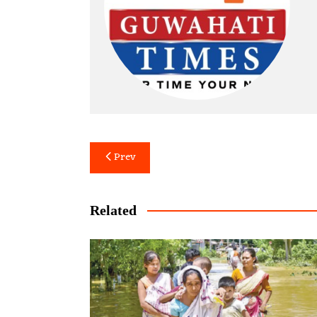
Post
Prev
navigation
Related