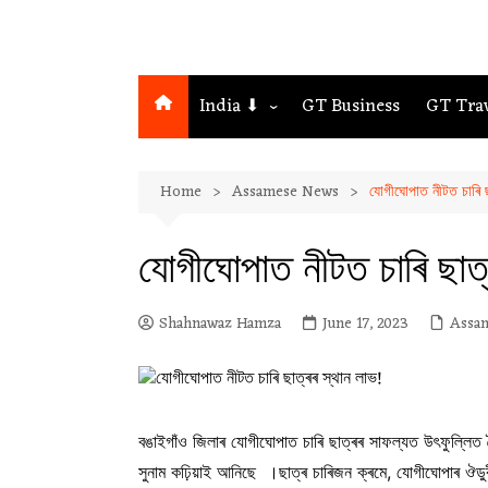
India ⬇
GT Business
GT Tra
Northeast
Home
Assamese News
যোগীঘোপাত নীটত চাৰি ছ
Assam
Guwahati
যোগীঘোপাত নীটত চাৰি ছাত্
Shahnawaz Hamza
June 17, 2023
Assa
বঙাইগাঁও জিলাৰ যোগীঘোপাত চাৰি ছাত্ৰৰ সাফল্যত উৎফুল্লিত হ
সুনাম কঢ়িয়াই আনিছে ।ছাত্ৰ চাৰিজন ক্ৰমে, যোগীঘোপাৰ ঔডুবী 