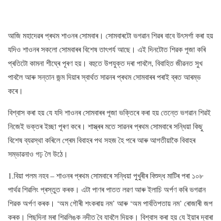
আজি মহাদেৱৰ প্ৰথম শাওনৰ সোমবাৰ। সোমবাৰটো ভগৱান শিৱৰ বাবে উৎসৰ্গা কৰা হয়
যদিও শাওনৰ সকলো সোমবাৰৰ বিশেষ তাৎপৰ্য আছে। এই দিনটোত শিৱক পূজা কৰি
প্ৰতিটো কামনা শীঘ্ৰে পূৰণ হয়। বহুতে উপযুক্ত দৰা পাবলৈ, বিবাহিত জীৱনত সুখ
পাবলৈ আৰু সন্তান জন্ম দিয়াৰ স্বাৰ্থত সাৱনৰ প্ৰথম সোমবাৰৰ পৰাই ব্ৰত আৰম্ভ
কৰে।
বিশ্বাস কৰা হয় যে যদি শাওনৰ সোমবাৰৰ পূজা ভক্তিৰে কৰা হয় তেন্তে ভগৱান শিৱই
নিজেই ভক্তৰ ইচ্ছা পূৰণ কৰে। শাস্ত্ৰৰ মতে সাৱনৰ প্ৰথম সোমবাৰে সন্ধিয়া কিছু
বিশেষ ব্যৱস্থা কৰিলে প্ৰেম বিবাহৰ পথ সহজ হৈ পৰে আৰু আগতীয়াকৈ বিবাহৰ
সম্ভাৱনাও গঢ় লৈ উঠে।
1.বিয়া পলম নহব – শাওনৰ প্ৰথম সোমবাৰে সন্ধিয়া পুখুৰীৰ বিশুদ্ধ মাটিৰ পৰা ১০৮
পাৰ্থৱ শিৱলিং প্ৰস্তুত কৰক। এটা পাণৰ পাতত লৱণ আৰু ইলাচি অৰ্পণ কৰি ভগৱান
শিৱক অৰ্পণ কৰক। ‘অম গৌৰী শংকৰায় নম’ আৰু ‘অম পাৰ্বতিপতায় নম’ ৰোজাৰী জপ
কৰক। পিছদিনা মৰা শিৱলিঙক নদীত বৈ যাবলৈ দিয়ক। বিশ্বাস কৰা হয় যে ইয়াৰ দ্বাৰা