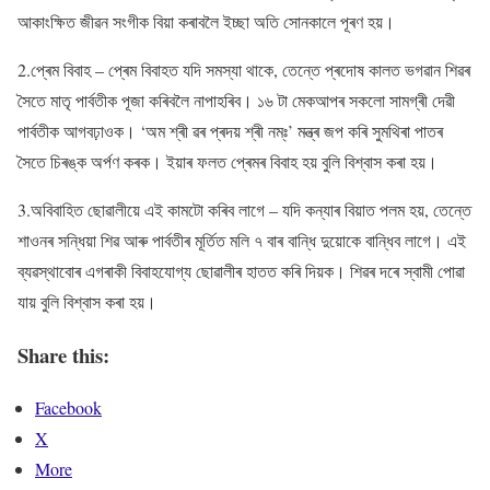
আকাংক্ষিত জীৱন সংগীক বিয়া কৰাবলৈ ইচ্ছা অতি সোনকালে পূৰণ হয়।
2.প্ৰেম বিবাহ – প্ৰেম বিবাহত যদি সমস্যা থাকে, তেন্তে প্ৰদোষ কালত ভগৱান শিৱৰ
সৈতে মাতৃ পাৰ্বতীক পূজা কৰিবলৈ নাপাহৰিব। ১৬ টা মেকআপৰ সকলো সামগ্ৰী দেৱী
পাৰ্বতীক আগবঢ়াওক। ‘অম শ্ৰী ৱৰ প্ৰদয় শ্ৰী নম্ঃ’ মন্ত্ৰ জপ কৰি সুমথিৰা পাতৰ
সৈতে চিৰঙ্ক অৰ্পণ কৰক। ইয়াৰ ফলত প্ৰেমৰ বিবাহ হয় বুলি বিশ্বাস কৰা হয়।
3.অবিবাহিত ছোৱালীয়ে এই কামটো কৰিব লাগে – যদি কন্যাৰ বিয়াত পলম হয়, তেন্তে
শাওনৰ সন্ধিয়া শিৱ আৰু পাৰ্বতীৰ মূৰ্তিত মলি ৭ বাৰ বান্ধি দুয়োকে বান্ধিব লাগে। এই
ব্যৱস্থাবোৰ এগৰাকী বিবাহযোগ্য ছোৱালীৰ হাতত কৰি দিয়ক। শিৱৰ দৰে স্বামী পোৱা
যায় বুলি বিশ্বাস কৰা হয়।
Share this:
Facebook
X
More