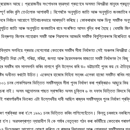
জন আছে। প্রয়োজনীয় সংশোধনৰ ব্যৱস্থা গ্ৰহণেৰে অসমত খিলঞ্জীয়া মানুহৰ প্ৰভুত্ব থ
্পূৰ্ণ কৰিব বুলি তেওঁলোক আশাবাদী। বিশেষকৈ অনুসূচিত জাতি আৰু অনুসূচিত জনজাতিৰ বাবে
খনেৰে নিৰ্বাচন আয়োগে ইতিবাচকভাৱে আৰম্ভণি কৰিছে। কোকৰাঝাৰ আৰু ডিফু সমষ্টিক অনু
ূচিত জাতি আৰু অনুসূচিত জনজাতিৰ বাবে সংৰক্ষিত আসন বৃদ্ধি কৰা হৈছে। ধেমাজি জিলা, 
ডিব্ৰুগড় জিলাৰ লাহোৱাল সমষ্টি আৰু শিৱসাগৰ আমগুৰি সমষ্টিক বিলুপ্তিকৰণৰ বিৰোধিতা
ন্যাস সলনিয়ে প্ৰভাৱ নেপেলোৱা কেতবোৰ সমষ্টিৰ সীমা নির্ধাৰণত সেই অঞ্চলৰ খিলঞ্জীয়
্বীকৃতি দিয়া দেশী, গৰিয়া, মৰিয়া, জলহা আৰু ছৈয়দসকলৰ মাজতো সমষ্টি নির্ধাৰণক লৈ কিছু অ
মষ্টিৰ নাম সালসলনি কৰিব নালাগে বুলি উল্লেখ কৰি ড০ ভট্টাচাৰ্যই পুনৰ কয় যে ঐতিহ্য
সমষ্টিৰ অধীনত ৰখাটো উচিত। একেদৰে হাজোৰ দিহিনা সত্ৰৰ এলেকা হাজো সমষ্টিত ৰাখিব 
নৰ লোকপিয়লৰ ভিত্তিত সমষ্টিসমূহৰ সীমা পুনৰ নিৰ্ধাৰণ কৰা প্ৰক্ৰিয়াও আছুৱে কিয়
বিচৰা নাই। অসম আন্দোলনৰ পাছত স্বাক্ষৰিত অসম চুক্তিৰ ৬ নং দফাৰ ভিত্তিত কিদৰে খিলঞ্
ৰামৰ্শাৱলীৰ ভিতৰত এটা উল্লেখনীয় দাবী আছিল ৰাজ্যৰ সমষ্টিসমূহৰ পুনৰ নিৰ্ধাৰণ প্ৰক্ৰ
্ধাৰণ প্ৰক্ৰিয়া কৰা হ’লে ১৯৯১ চনৰ ভিত্তিত কৰিব লাগিলেহেঁতেন। কিন্তু চৰকাৰে নকৰি
া হ’ল। অৱসৰপ্ৰাপ্ত ন্যায়াধীশ বি কে শৰ্মাৰ নেতৃত্বত গঠন কৰা কমিটীয়ে কেতবোৰ পৰামৰ্
 ডিচেম্বৰত আয়োগে ঘোষণা কৰিলে যে ৰাজ্যৰ বিধানসভা আৰু লোকসভা সমষ্টিসমূহৰ পুনৰ নি