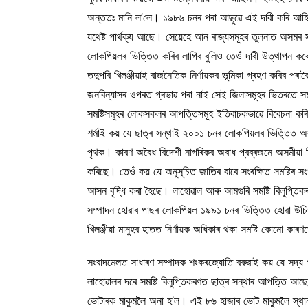
অন্ততঃ মানি ল’লে। ১৯৮৬ চনৰ পৰা আছুৱে এই দাবী কৰি আহিছ
যথেষ্ট পার্থক্য আছে। সেয়েহে আন ৰাজ্যসমূহৰ তুলনাত অসমৰ সমষ্
লোকপিয়লৰ ভিত্তিত কৰিব লাগিব বুলিও তেওঁ দাবী উত্থাপন কৰে। 
তদুপৰি খিলঞ্জীয়াই ৰাজনৈতিক নির্ণায়কৰ ভূমিকা গ্ৰহণ কৰিব পৰা
জনবিন্যাসৰ ওপৰত প্ৰভাৱ পৰা নাই সেই জিলাসমূহৰ ভিতৰতে সমষ
সমষ্টিসমূহৰ লোকসকলৰ আপত্তিসমূহ ইতিবাচকভাৱে বিবেচনা কৰি
শৰ্মাই কয় যে ছাত্ৰ সন্থাই ২০০১ চনৰ লোকপিয়লৰ ভিত্তিত অসমৰ
পৃথক। কাৰণ অবৈধ বিদেশী নাগৰিকৰ অবাধ প্ৰব্ৰজনে অসমীয়া খিলঞ
কৰিছে। তেওঁ কয় যে অনুসূচিত জাতিৰ বাবে সংৰক্ষিত সমষ্টিৰ সং
আসন বৃদ্ধি কৰা হৈছে। লাহোৱাল আৰু আমগুৰি সমষ্টি বিলুপ্তিক
সম্পাদন হোৱাৰ পাছৰ লোকপিয়ল ১৯৯১ চনৰ ভিত্তিত হোৱা উচিত। 
খিলঞ্জীয়া মানুহৰ হাতত নির্ণায়ক অধিকাৰ থকা সমষ্টি কোনো কাৰণ
সংবাদমেলত সাধাৰণ সম্পাদক শংকৰজ্যোতি বৰুৱাই কয় যে সদ্য প
লাহোৱালৰ দৰে সমষ্টি বিলুপ্তিকৰণত ছাত্ৰ সন্থাৰ আপত্তি আছে। ডি
ভোটাৰক মাকুমলৈ অনা হ’ল। এই ৮৬ হাজাৰ ভোট মাকুমলৈ স্থানান