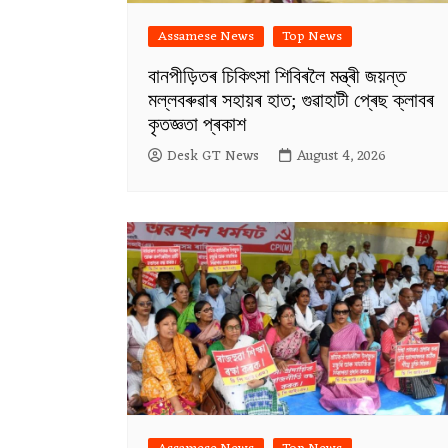
Assamese News
Top News
বানপীড়িতৰ চিকিৎসা শিবিৰলৈ মন্ত্ৰী জয়ন্ত
মল্লবৰুৱাৰ সহায়ৰ হাত; গুৱাহাটী প্ৰেছ ক্লাবৰ
কৃতজ্ঞতা প্ৰকাশ
Desk GT News
August 4, 2026