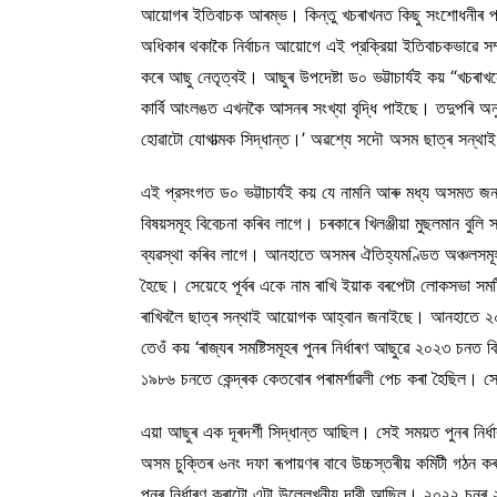
আয়োগৰ ইতিবাচক আৰম্ভ। কিন্তু খচৰাখনত কিছু সংশোধনীৰ প্ৰয়ো
অধিকাৰ থকাকৈ নির্বাচন আয়োগে এই প্রক্রিয়া ইতিবাচকভাৱে সম
কৰে আছু নেতৃত্বই। আছুৰ উপদেষ্টা ড০ ভট্টাচার্যই কয় “খচৰা
কাৰ্বি আংলঙত এখনকৈ আসনৰ সংখ্যা বৃদ্ধি পাইছে। তদুপৰি অনুস
হোৱাটো যোগাত্মক সিদ্ধান্ত।’ অৱশ্যে সদৌ অসম ছাত্ৰ সন্থাই 
এই প্রসংগত ড০ ভট্টাচার্যই কয় যে নামনি আৰু মধ্য অসমত জনবি
বিষয়সমূহ বিবেচনা কৰিব লাগে। চৰকাৰে খিলঞ্জীয়া মুছলমান বুলি স
ব্যৱস্থা কৰিব লাগে। আনহাতে অসমৰ ঐতিহ্যমণ্ডিত অঞ্চলসমূহৰ স
হৈছে। সেয়েহে পূৰ্বৰ একে নাম ৰাখি ইয়াক বৰপেটা লোকসভা 
ৰাখিবলৈ ছাত্ৰ সন্থাই আয়োগক আহ্বান জনাইছে। আনহাতে ২০০১ চ
তেওঁ কয় ‘ৰাজ্যৰ সমষ্টিসমূহৰ পুনৰ নিৰ্ধাৰণ আছুৱে ২০২৩ চনত 
১৯৮৬ চনতে কেন্দ্ৰক কেতবোৰ পৰামৰ্শাৱলী পেচ কৰা হৈছিল। সেই প
এয়া আছুৰ এক দূৰদৰ্শী সিদ্ধান্ত আছিল। সেই সময়ত পুনৰ নিৰ
অসম চুক্তিৰ ৬নং দফা ৰূপায়ণৰ বাবে উচ্চস্তৰীয় কমিটী গঠন কৰ
পুনৰ নিৰ্ধাৰণ কৰাটো এটা উল্লেখনীয় দাবী আছিল। ২০২২ চনৰ ২৭