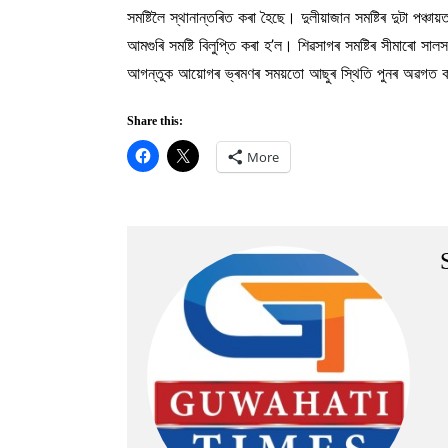
সমষ্টিলৈ স্থানান্তৰিত কৰা হৈছে। দুলীয়াজান সমষ্টিৰ দুটা পঞ
আমগুৰি সমষ্টি বিলুপ্তি কৰা হ’ল। শিৱসাগৰ সমষ্টিৰ সীমাৰো সা
আগন্তুক আয়োগৰ ভ্ৰমণৰ সময়তো আছুৰ স্থিতি পুনৰ অৱগত কৰ
Share this:
More