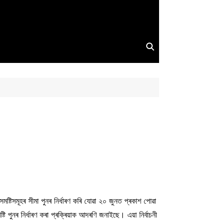
টিসমূহৰ সীমা পুনৰ নিৰ্ধাৰণ কৰি যোৱা ২০ জুনত প্ৰকাশ পোৱা
ৰ নিৰ্ধাৰণ কৰা প্ৰক্ৰিয়াক আদৰণি জনাইছে। এয়া নির্বাচনী