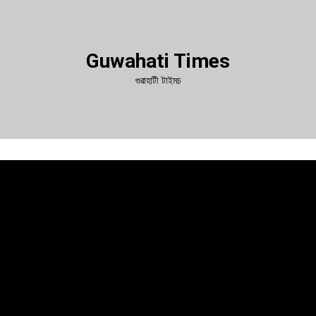
Guwahati Times
গুৱাহাটী টাইমচ