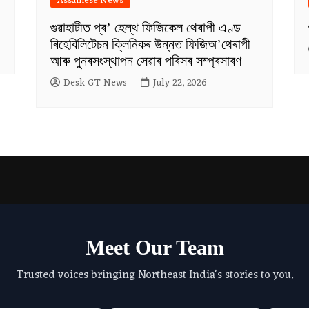
Assamese News
গুৱাহাটীত প্ৰ’ হেল্থ ফিজিকেল থেৰাপী এণ্ড
ৰিহেবিলিটেচন ক্লিনিকৰ উন্নত ফিজিঅ’থেৰাপী
আৰু পুনৰসংস্থাপন সেৱাৰ পৰিসৰ সম্প্ৰসাৰণ
Desk GT News
July 22, 2026
Meet Our Team
Trusted voices bringing Northeast India's stories to you.