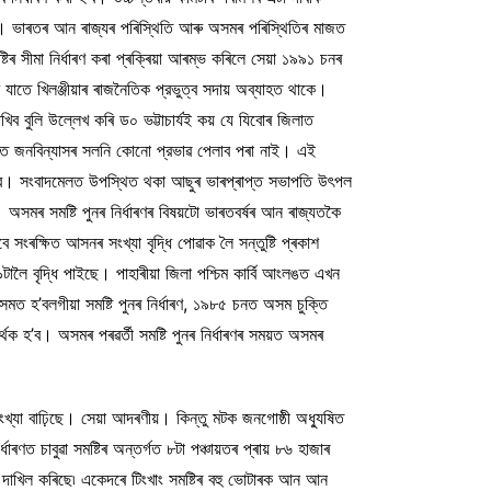
ো। ভাৰতৰ আন ৰাজ্যৰ পৰিস্থিতি আৰু অসমৰ পৰিস্থিতিৰ মাজত
িৰ সীমা নিৰ্ধাৰণ কৰা প্ৰক্ৰিয়া আৰম্ভ কৰিলে সেয়া ১৯৯১ চনৰ
 যাতে খিলঞ্জীয়াৰ ৰাজনৈতিক প্রভুত্ব সদায় অব্যাহত থাকে।
াখিব বুলি উল্লেখ কৰি ড০ ভট্টাচার্যই কয় যে যিবোৰ জিলাত
্টিত জনবিন্যাসৰ সলনি কোনো প্রভাৱ পেলাব পৰা নাই। এই
াগিব। সংবাদমেলত উপস্থিত থকা আছুৰ ভাৰপ্ৰাপ্ত সভাপতি উৎপল
 অসমৰ সমষ্টি পুনৰ নিৰ্ধাৰণৰ বিষয়টো ভাৰতবৰ্ষৰ আন ৰাজ্যতকৈ
সংৰক্ষিত আসনৰ সংখ্যা বৃদ্ধি পোৱাক লৈ সন্তুষ্টি প্ৰকাশ
টালৈ বৃদ্ধি পাইছে। পাহাৰীয়া জিলা পশ্চিম কাৰ্বি আংলঙত এখন
ত হ’বলগীয়া সমষ্টি পুনৰ নিৰ্ধাৰণ, ১৯৮৫ চনত অসম চুক্তি
থক হ’ব। অসমৰ পৰৱৰ্তী সমষ্টি পুনৰ নিৰ্ধাৰণৰ সময়ত অসমৰ
্যা বাঢ়িছে। সেয়া আদৰণীয়। কিন্তু মটক জনগোষ্ঠী অধ্যুষিত
ৰণত চাবুৱা সমষ্টিৰ অন্তৰ্গত ৮টা পঞ্চায়তৰ প্ৰায় ৮৬ হাজাৰ
 দাখিল কৰিছে৷ একেদৰে টিংখাং সমষ্টিৰ বহু ভোটাৰক আন আন