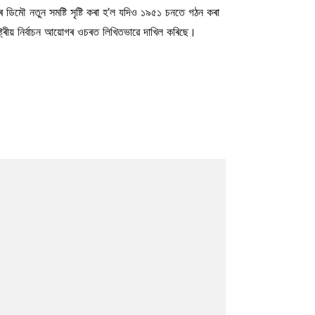
ৰৰ ডিমৌ নতুন সমষ্টি সৃষ্টি কৰা হ’ল যদিও ১৯৫১ চনতে গঠন কৰা
্ট্ৰীয় নির্বাচন আয়োগৰ ওচৰত লিখিতভাৱে দাখিল কৰিছে।