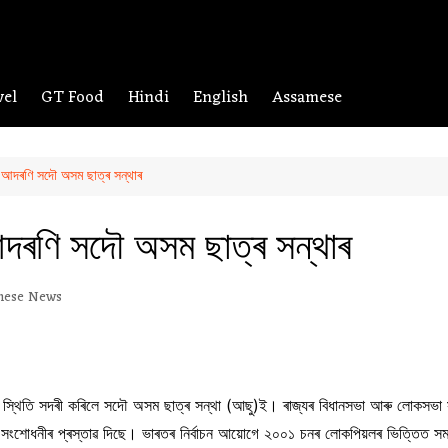
vel
GT Food
Hindi
English
Assamese
ৰাক আদৰণি সদৌ অসম ছাত্ৰ সন্থাৰ
ক আদৰণি সদৌ অসম ছাত্ৰ সন্থাৰ
mese News
 স্থিতি সদৰী কৰিলে সদৌ অসম ছাত্ৰ সন্থা (আছু)ই। ৰাজ্যৰ বিধানসভা আৰু লোকসভা সমষ্
ীৰ প্ৰস্তাৱ দিছে। ভাৰতৰ নিৰ্বাচন আয়োগে ২০০১ চনৰ লোকপিয়লৰ ভিত্তিত সমষ্টি পুন