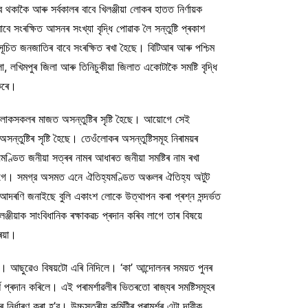
কাকৈ আৰু সৰ্বকালৰ বাবে খিলঞ্জীয়া লোকৰ হাতত নির্ণায়ক
 সংৰক্ষিত আসনৰ সংখ্যা বৃদ্ধি পোৱাক লৈ সন্তুষ্টি প্ৰকাশ
সূচিত জনজাতিৰ বাবে সংৰক্ষিত ৰখা হৈছে। বিটিআৰ আৰু পশ্চিম
লখিমপুৰ জিলা আৰু তিনিচুকীয়া জিলাত একোটাকৈ সমষ্টি বৃদ্ধি
 কৰে।
া লোকসকলৰ মাজত অসন্তুষ্টিৰ সৃষ্টি হৈছে। আয়োগে সেই
সন্তুষ্টিৰ সৃষ্টি হৈছে। তেওঁলোকৰ অসন্তুষ্টিসমূহ নিৰাময়ৰ
মণ্ডিত জনীয়া সত্ৰৰ নামৰ আধাৰত জনীয়া সমষ্টিৰ নাম ৰখা
লাগে। সমগ্র অসমত এনে ঐতিহ্যমণ্ডিত অঞ্চলৰ ঐতিহ্য অটুট
 আদৰণি জনাইছে বুলি একাংশ লোকে উত্থাপন কৰা প্ৰশ্ন সন্দৰ্ভত
জীয়াক সাংবিধানিক ৰক্ষাকৱচ প্ৰদান কৰিব লাগে তাৰ বিষয়ে
িয়া।
লে। আছুৱেও বিষয়টো এৰি নিদিলে। ‘কা’ আন্দোলনৰ সময়ত পুনৰ
শ প্ৰদান কৰিলে। এই পৰামৰ্শাৱলীৰ ভিতৰতো ৰাজ্যৰ সমষ্টিসমূহৰ
ৰ্ধাৰণ কৰা হ’ব। উচ্চস্তৰীয় কমিটীৰ পৰামৰ্শৰ এটা দাবীক