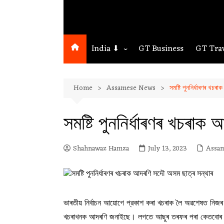
India ⬇
GT Business
GT Tra
Northeast
Home
Assamese News
সমষ্টি পুননির্ধাৰণৰ খচ
Assam
Guwahati
সমষ্টি পুননির্ধাৰণৰ খচৰা
Shahnawaz Hamza
July 13, 2023
Assa
ভাৰতীয় নির্বাচন আয়োগে প্রকাশ কৰা খচৰাক লৈ অৱশেষত নিজৰ
খচৰাখনক আদৰণি জনাইছে। লগতে আছুৰ তৰফৰ পৰা কেতবোৰ সংশোধন