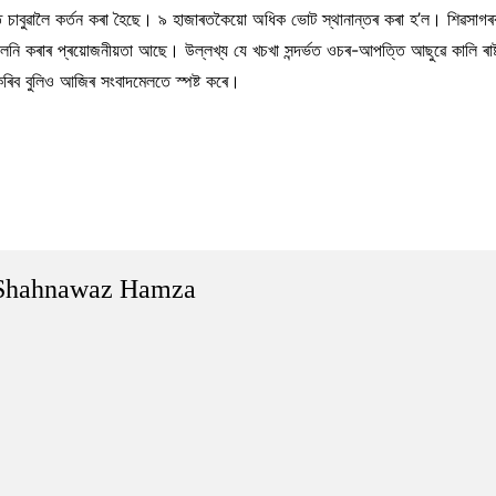
্চায়ত চাবুৱালৈ কৰ্তন কৰা হৈছে। ৯ হাজাৰতকৈয়ো অধিক ভোট স্থানান্তৰ কৰা হ’ল। শিৱসাগ
লসলনি কৰাৰ প্ৰয়োজনীয়তা আছে। উল্লখ্য যে খচখা সন্দৰ্ভত ওচৰ-আপত্তি আছুৱে কালি ৰাষ
িব বুলিও আজিৰ সংবাদমেলতে স্পষ্ট কৰে।
Shahnawaz Hamza