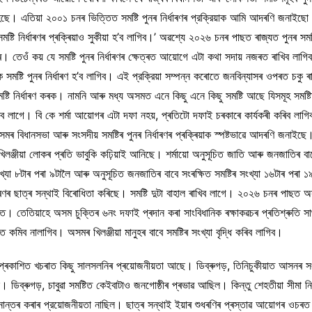
ে। এতিয়া ২০০১ চনৰ ভিত্তিত সমষ্টি পুনৰ নিৰ্ধাৰণৰ প্রক্রিয়াক আমি আদৰণি জনাইছ
টি নিৰ্ধাৰণৰ প্ৰক্ৰিয়াও সুকীয়া হ’ব লাগিব।’ অৱশ্যে ২০২৬ চনৰ পাছত ৰাজ্যত পুনৰ সমষ্ট
তেওঁ কয় যে সমষ্টি পুনৰ নিৰ্ধাৰণৰ ক্ষেত্ৰত আয়োগে এটা কথা সদায় নজৰত ৰাখিব লাগিব
কৈ সমষ্টি পুনৰ নিৰ্ধাৰণ হ’ব লাগিব। এই প্রক্রিয়া সম্পন্ন কৰোতে জনবিন্যাসৰ ওপৰত চকু ৰ
্টি নির্ধাৰণ কৰক। নামনি আৰু মধ্য অসমত এনে কিছু এনে কিছু সমষ্টি আছে যিসমূহ সমষ
ব লাগে। বি কে শৰ্মা আয়োগৰ এটা দফা নহয়, প্ৰতিটো দফাই চৰকাৰে কাৰ্যকৰী কৰিব ল
 বিধানসভা আৰু সংসদীয় সমষ্টিৰ পুনৰ নিৰ্ধাৰণৰ প্ৰক্ৰিয়াক স্পষ্টভাৱে আদৰণি জনাইছে।
্জীয়া লোকৰ প্ৰতি ভাবুকি কঢ়িয়াই আনিছে। শর্মায়ো অনুসূচিত জাতি আৰু জনজাতিৰ বাবে 
খ্যা ৮টাৰ পৰা ৯টালৈ আৰু অনুসূচিত জনজাতিৰ বাবে সংৰক্ষিত সমষ্টিৰ সংখ্যা ১৬টাৰ পৰা ১৯
ৰণৰ ছাত্ৰ সন্থাই বিৰোধিতা কৰিছে। সমষ্টি দুটা বাহাল ৰাখিব লাগে। ২০২৬ চনৰ পাছত অসম
তেতিয়াহে অসম চুক্তিৰ ৬নং দফাই প্ৰদান কৰা সাংবিধানিক ৰক্ষাকৱচৰ প্ৰতিশ্ৰুতি সাৰ্
তে কমিব নালাগিব। অসমৰ খিলঞ্জীয়া মানুহৰ বাবে সমষ্টিৰ সংখ্যা বৃদ্ধি কৰিব লাগিব।
্ৰকাশিত খচৰাত কিছু সালসলনিৰ প্ৰয়োজনীয়তা আছে। ডিব্ৰুগড়, তিনিচুকীয়াত আসনৰ সংখ
ব্ৰুগড়, চাবুৱা সমষ্টিত কেইবাটাও জনগোষ্ঠীৰ প্ৰভাৱ আছিল। কিন্তু শেহতীয়া সীমা নিৰ্ধা
্তৰ কৰাৰ প্রয়োজনীয়তা নাছিল। ছাত্ৰ সন্থাই ইয়াৰ শুধৰণিৰ প্ৰস্তাৱ আয়োগৰ ওচৰত