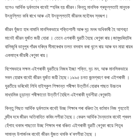
হলেও আৰ্থিক দুৰ্বলতাৰ বাবেই স্হবিৰ হয় জীৱন ৷ কিন্তু মানসিক প্ৰফুল্লতাই মানুহক
উৎফুল্লিত কৰি ৰাখে আৰু এই উৎফুল্লতাই জীৱনৰ মহৌষধ স্বৰূপ।
জীৱন যুঁজত হাৰ নামানি মানসিকভাৱে শক্তিশালী আৰু দৃঢ় মনৰ অধিকাৰী হৈ আগবঢ়া
মানেই জীৱন যুজঁত জয়ী হোৱা । তেনে এগৰাকী যুৱতী হৈছে ৰেণুকা ৰায়।জামুগুৰিহাটৰ
বালিজুৰি ভানুপুৰ গাঁৱৰ দৰিদ্ৰ সীমাৰেখাৰ তলত বসবাস কৰা থুলে ৰায় আৰু ঘন মায়া ৰায়ৰ
একমাত্ৰ জীয়ৰী ৰেণুকা ৰায়।
বিশেষভাৱে সক্ষম এইগৰাকী যুৱতীয়ে নিজৰ ইচ্ছা শক্তি, দৃঢ মন, আৰু মানসিকভাৱে
সবল হোৱাৰ বাবেই জীৱন যুজঁত জয়ী হৈছে ৷ ১৯৯৫ চনত জন্মগ্ৰহণ কৰা এইগৰাকী ।
যুৱতীয়ে ভৰিৰেই লিখি হাইস্কুল শিক্ষান্ত পৰীক্ষা উত্তীৰ্ন হোৱাৰ পাছত উচ্চতৰ
মাধ্যমিক চূড়ান্ত পৰীক্ষাতো উত্তীৰ্ণ হৈছিল এইগৰাকী দূৰ্ভগীয়া ৰেণুকাই৷
কিন্তু পিছত আৰ্থিক দুৰ্বলতাৰ বাবেই উচ্ছ শিক্ষাৰ পৰা বঞ্চিত হৈ বৰ্তমান নিজ গৃহতেই
বন্দীৰ দৰে জীৱন অতিবাহিত কৰিব লগীয়া হৈছে। কেৱল আৰ্থিক দৈন্যতাৰ বাবেই প্ৰবল
হেঁপাহ থকাৰ পাছতো উচ্ছ শিক্ষাৰ পৰা বঞ্চিত এইগৰাকী যুৱতী ৰেণুকা ৰায়ে পিতৃৰ
সামান্য উপাৰ্জনৰ বাবেই জীৱন যুঁজত থমকি ৰ’বলগীয়া হৈছে ।