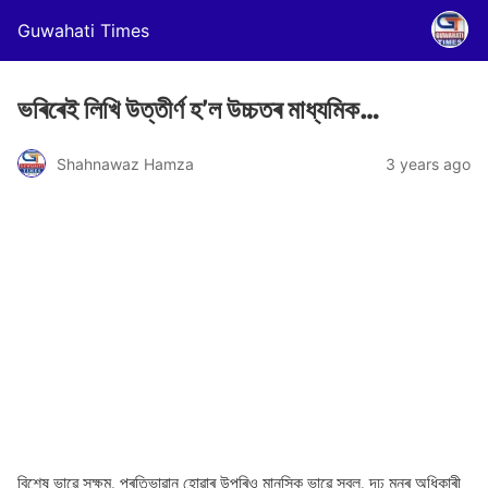
Guwahati Times
ভৰিৰেই লিখি উত্তীৰ্ণ হ’ল উচ্চতৰ মাধ্যমিক…
Shahnawaz Hamza
3 years ago
বিশেষ ভাৱে সক্ষম, প্ৰতিভাৱান হোৱাৰ উপৰিও মানসিক ভাৱে সবল, দৃঢ মনৰ অধিকাৰী