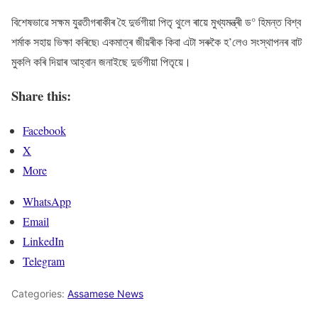
বিশেষভাৱে সক্ষম যুৱতীগৰাকীৰ হৈ দুৰ্ভগীয়া পিতৃ থুলে ৰায়ে মুখ্যমন্ত্ৰী ড° হিমন্ত বিশ্ব
শৰ্মাক সহায় ভিক্ষা কৰিছে৷ একমাত্ৰ জীয়ৰীক কিবা এটা সৰুকৈ হ’লেও সংস্থাপনৰ বাট
মুকলি কৰি দিয়াৰ আহ্বান জনাইছে দুৰ্ভগীয়া পিতৃয়ে।
Share this:
Facebook
X
More
WhatsApp
Email
LinkedIn
Telegram
Categories:
Assamese News