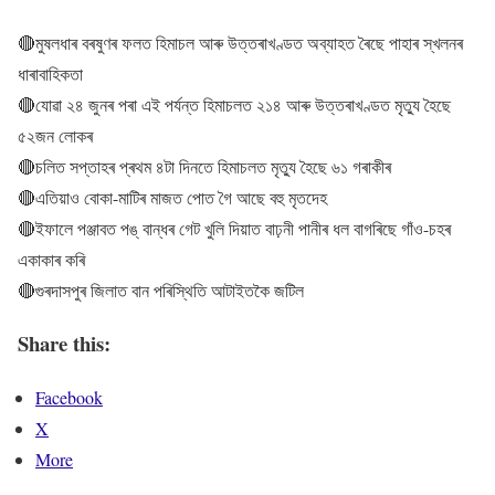
🔴মুষলধাৰ বৰষুণৰ ফলত হিমাচল আৰু উত্তৰাখণ্ডত অব্যাহত ৰৈছে পাহাৰ স্খলনৰ
ধাৰাবাহিকতা
🔴যোৱা ২৪ জুনৰ পৰা এই পৰ্যন্ত হিমাচলত ২১৪ আৰু উত্তৰাখণ্ডত মৃত্যু হৈছে
৫২জন লোকৰ
🔴চলিত সপ্তাহৰ প্ৰথম ৪টা দিনতে হিমাচলত মৃত্যু হৈছে ৬১ গৰাকীৰ
🔴এতিয়াও বোকা-মাটিৰ মাজত পোত গৈ আছে বহু মৃতদেহ
🔴ইফালে পঞ্জাবত পঙ্ বান্ধৰ গেট খুলি দিয়াত বাঢ়নী পানীৰ ধল বাগৰিছে গাঁও-চহৰ
একাকাৰ কৰি
🔴গুৰদাসপুৰ জিলাত বান পৰিস্থিতি আটাইতকৈ জটিল
Share this:
Facebook
X
More