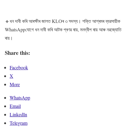
🔹ধন দাবী কৰি আৰক্ষীৰ জালত KLOৰ ৩ সদস্য। শক্তি আশ্ৰমৰ ব্যৱসায়ীক
WhatsAppযোগে ধন দাবী কৰি আটক প্ৰণৱ ৰায়, মনদ্বীপ ৰায় আৰু নৱজ্যোতি
ৰায়।
Share this:
Facebook
X
More
WhatsApp
Email
LinkedIn
Telegram