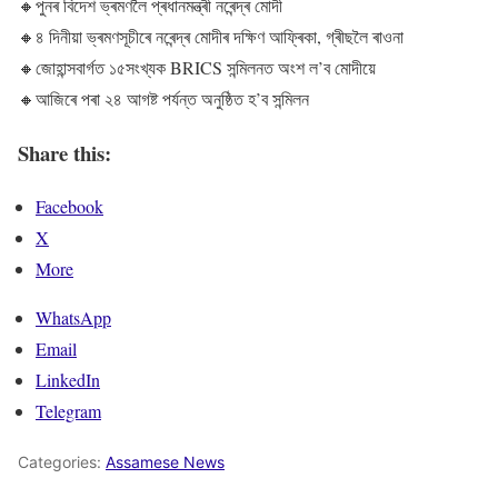
🔸পুনৰ বিদেশ ভ্ৰমণলৈ প্ৰধানমন্ত্ৰী নৰেন্দ্ৰ মোদী
🔸৪ দিনীয়া ভ্ৰমণসূচীৰে নৰেন্দ্ৰ মোদীৰ দক্ষিণ আফ্ৰিকা, গ্ৰীছলৈ ৰাওনা
🔸জোহান্সবাৰ্গত ১৫সংখ্যক BRICS সন্মিলনত অংশ ল’ব মোদীয়ে
🔸আজিৰে পৰা ২৪ আগষ্ট পৰ্যন্ত অনুষ্ঠিত হ’ব সন্মিলন
Share this:
Facebook
X
More
WhatsApp
Email
LinkedIn
Telegram
Categories:
Assamese News