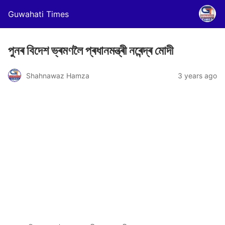
Guwahati Times
পুনৰ বিদেশ ভ্ৰমণলৈ প্ৰধানমন্ত্ৰী নৰেন্দ্ৰ মোদী
Shahnawaz Hamza
3 years ago