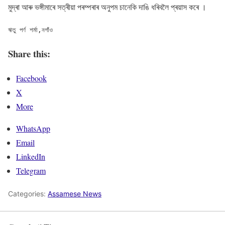
মুদ্ৰা আৰু ভঙ্গীমাৰে সত্ৰীয়া পৰম্পৰাৰ অনুপম চানেকি দাঙি ধৰিবলৈ প্ৰয়াস কৰে ।
ঋতু পৰ্ণ শৰ্মা,নগাঁও
Share this:
Facebook
X
More
WhatsApp
Email
LinkedIn
Telegram
Categories:
Assamese News