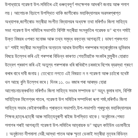
উপাধ্যায়ে গৱেষণা উপ-সমিতিৰ এই গুৰুত্বপূৰ্ণ পদক্ষেপক আদৰণি জনায় আৰু শলাগ
লয়। আলোচক হিচাপে উপস্থিত থাকি জাগীৰোড মহাবিদ্যালয়ৰ অৱসৰপ্ৰাপ্ত
অধ্যাপক,জাগীৰোড সত্ৰীয়া সংগীত বিদ্যালয়ৰ অধ্যক্ষ তথা মৰিগাঁও জিলা সাহিত্য
সভা গৱেষণা উপ সমিতিৰ সভাপতি বিশিষ্ট সত্ৰীয়া সংস্কৃতিৰ গৱেষক ড° খগেন শৰ্মাই
উক্ত বিষয়ৰ ওপৰত মনোজ্ঞ আৰু তথ্য সমৃদ্ধ বক্তব্য আগবঢ়াই। ভাষণ প্ৰসংগত
ড° শৰ্মাই সত্ৰীয়া সংস্কৃতিৰ অন্যতম আধাৰ উদাসীন পৰম্পৰাৰ সত্ৰানুষ্ঠানৰ ভূমিকাৰ
বিষয়ে উল্লেখ কৰি এই পৰম্পৰা বিভিন্ন কাৰণত শেহতীয়াকৈ সংকটৰ সন্মুখীন হোৱাত
উদ্বেগ প্ৰকাশ কৰি এই অতুল্য পৰম্পৰাক ধৰি ৰাখিবলৈ চৰকাৰে বিশেষ ব্যৱস্থা গ্ৰহণ
কৰাৰ বাবে দাবী জনায়। তেখেতে লগতে এই বিষয়ত ন ন গৱেষণা আৰু চৰ্চাৰো যথেষ্ট
থল আছে বুলি উল্লেখ কৰে। দিনৰ ১১. ৩০ বজাৰ পৰা আৰম্ভ হোৱা
আলোচনাচক্ৰখনিত মৰিগাঁও জিলা সাহিত্য সভাৰ সম্পাদক ড° অচুৎ কুমাৰ দাস, বিশিষ্ট
সাহিত্যিক মিলেশ্বৰ পাতৰ, গৱেষণা উপ সমিতিৰ সম্পাদিকা ৰূপা শৰ্মা,মৰিগাঁও জিলা
সাহিত্য সভাৰ কেইবাগৰাকীও প্ৰাক্তন সভাপতি,উপ-সভাপতি প্ৰমুখ্যে মহাবিদ্যালয়ৰ
শিক্ষক,ছাত্ৰ-ছাত্ৰী আৰু সাহিত্যনুৰাগী ৰাইজ উপস্থিত থাকে। অনুষ্ঠানৰ শেষত
শলাগৰ শৰাই আগবঢ়াই গৱেষণা উপ-সমিতিৰ আহ্বায়ক ড° আব্দুল কাইউম ওচমানীয়ে
। অনুষ্ঠানত দীপমালা দেৱী,আস্থা পাতৰ আৰু স্মৃতা ডেকাই সত্ৰীয়া নৃত্যৰ বিভিন্ন