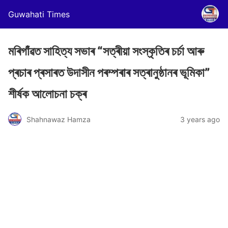
Guwahati Times
মৰিগাঁৱত সাহিত্য সভাৰ “সত্ৰীয়া সংস্কৃতিৰ চৰ্চা আৰু
প্ৰচাৰ প্ৰসাৰত উদাসীন পৰম্পৰাৰ সত্ৰানুষ্ঠানৰ ভূমিকা”
শীৰ্ষক আলোচনা চক্ৰ
Shahnawaz Hamza
3 years ago