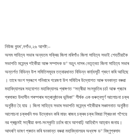
নিউজ ব্যুৰ’,নগাঁও,২৬ আগষ্ট:–
অসম সাহিত্য সভাৰ অন্যতম সক্ৰিয় জিলা মৰিগাঁও জিলা সাহিত্য সভাই শেহতীয়াকৈ
সভাপতি মহেন্দ্ৰ শইকীয়া আৰু সম্পাদক ড° অচুৎ দাসৰ নেতৃত্বত জিলা সাহিত্য সভাৰ
অন্তৰ্গত বিভিন্ন উপ সমিতিসমূহৰ তত্বাৱধানত বিভিন্ন কাৰ্য্যসূচী গ্ৰহণ কৰি আহিছে
। তাৰে অংশ স্বৰূপে শনিবাৰে গৱেষণা উপ সমিতিৰ উদ্যোগত আৰু ঘনকান্ত বৰুৱা
মহাবিদ্যালয়ৰ সহযোগত মহাবিদ্যালয় প্ৰাঙ্গণত “সত্ৰীয়া সংস্কৃতিৰ চৰ্চা আৰু প্ৰচাৰ
প্ৰসাৰত উদাসীন পৰম্পৰাৰ সত্ৰানুষ্ঠানৰ ভূমিকা” শীৰ্ষক এক গুৰুত্বপূৰ্ণ আলোচনা চক্ৰ
অনুষ্ঠিত হৈ যায় । জিলা সাহিত্য সভাৰ সভাপতি মহেন্দ্ৰ শইকীয়াৰ সঞ্চালনাত অনুষ্ঠিত
আলোচনা চক্ৰখনি শুভ উদ্বোধন কৰি মায়ং ৰাজহ চক্ৰৰ চক্ৰ বিষয়া প্ৰিয়ংকা গগৈয়ে
নৱ প্ৰজন্মই সত্ৰীয়া কলা-সংস্কৃতি চৰ্চাৰ বাবে আগবাঢ়ি আহিবলৈ আহ্বান জনায়।
আদৰণি ভাষণ প্ৰদান কৰি ঘনকান্ত বৰুৱা মহাবিদ্যালয়ৰ অধ্যক্ষ ড° বিষ্ণুপ্ৰসাদ