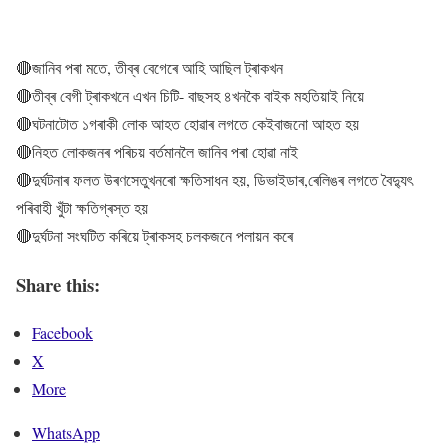
🔴জানিব পৰা মতে, তীব্ৰ বেগেৰে আহি আছিল ট্ৰাকখন
🔴তীব্ৰ বেগী ট্ৰাকখনে এখন চিটি- বাছসহ ৪খনকৈ বাইক মহতিয়াই নিয়ে
🔴ঘটন‍াটোত ১গৰাকী লোক আহত হোৱাৰ লগতে কেইবাজনো আহত হয়
🔴নিহত লোকজনৰ পৰিচয় বৰ্তমানলৈ জানিব পৰা হোৱা নাই
🔴দুৰ্ঘটনাৰ ফলত উৰণসেতুখনৰো ক্ষতিসাধন হয়, ডিভাইডাৰ,ৰেলিঙৰ লগতে বৈদ্যুৎ
পৰিবাহী খুঁটা ক্ষতিগ্ৰস্ত হয়
🔴দুৰ্ঘটনা সংঘটিত কৰিয়ে ট্ৰাকসহ চলকজনে পলায়ন কৰে
Share this:
Facebook
X
More
WhatsApp