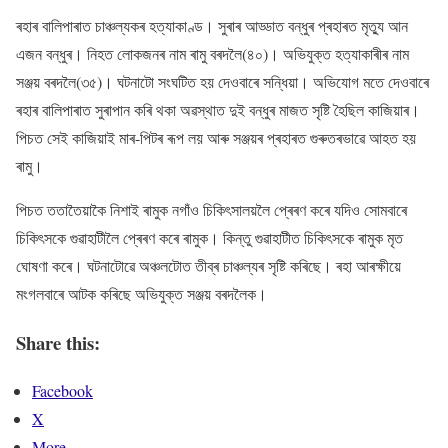
ৰহাৰ বালিপাৰাত চাঞ্চল্যকৰ হত্যাকাণ্ড। সুৰাৰ আড্ডাত বন্ধুৰ প্ৰহাৰত মৃত্যু আন
এজন বন্ধুৰ। নিহত লোকজনৰ নাম ৰামু বৰদলৈ(৪০)। অভিযুক্ত হত্যাকাৰীৰ নাম
সঞ্জয় বৰদলৈ(৩৫)। ঘটনাটো সংঘটিত হয় দেওবাৰে সন্ধিয়া। অভিযোগ মতে দেওবাৰে
ৰহাৰ বালিপাৰাত সুৰাপান কৰি থকা অৱস্থাত দুই বন্ধুৰ মাজত সৃষ্টি হৈছিল কাজিয়াৰ।
পিচত সেই কাজিয়াই মাৰ-পিটৰ ৰূপ লয় আৰু সঞ্জয়ৰ প্ৰহাৰত গুৰুতৰভাৱে আহত হয়
ৰামু।
পিচত ততাতৈয়াকৈ নিশাই ৰামুক নগাঁও চিকিৎসালয়লৈ প্ৰেৰণ কৰে যদিও সোমবাৰে
চিকিৎসকে গুৱাহাটীলৈ প্ৰেৰণ কৰে ৰামুক। কিন্তু গুৱাহাটীত চিকিৎসকে ৰামুক মৃত
ঘোষণা কৰে। ঘটনাটোৱে অঞ্চলটোত তীব্ৰ চাঞ্চল্যৰ সৃষ্টি কৰিছে। ৰহা আৰক্ষীয়ে
মংগলবাৰে আটক কৰিছে অভিযুক্ত সঞ্জয় বৰদলৈক।
Share this:
Facebook
X
More