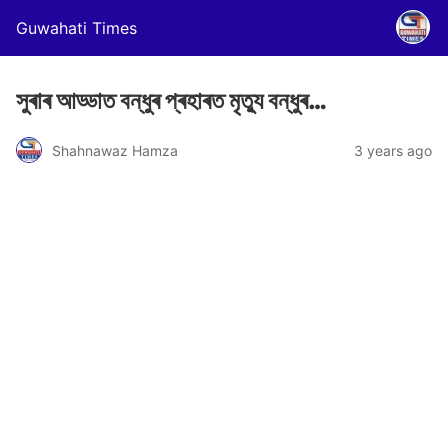
Guwahati Times
সুৰাৰ আড্ডাত বন্ধুৰ প্ৰহাৰত মৃত্যু বন্ধুৰ…
Shahnawaz Hamza
3 years ago