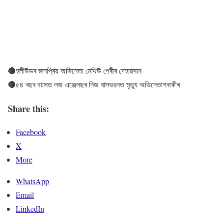
🔴হলীউডৰ জনপ্ৰিয় অভিনেতা মেথিউ পেৰীৰ দেহাৱসান
🔴৫৪ বছৰ বয়সত লজ এঞ্জেলছৰ নিজ বাসভৱনত মৃত্যু অভিনেতাগৰাকীৰ
Share this:
Facebook
X
More
WhatsApp
Email
LinkedIn