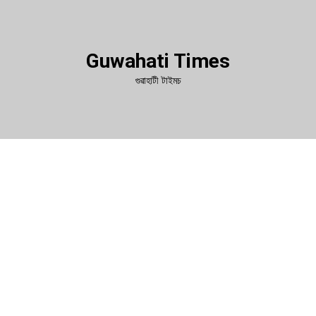
Guwahati Times
গুৱাহাটী টাইমচ