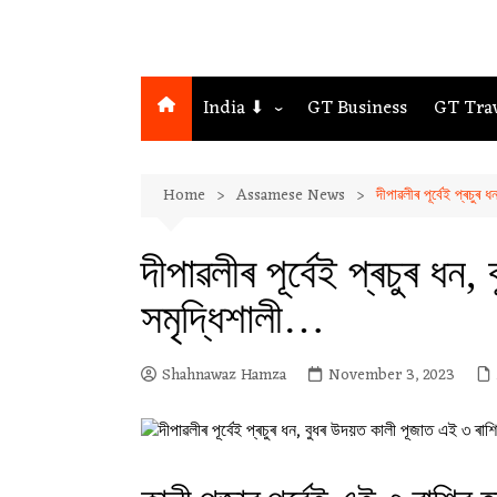
India ⬇
GT Business
GT Tra
Northeast
Home
Assamese News
দীপাৱলীৰ পূৰ্বেই প্ৰচু
Assam
Guwahati
দীপাৱলীৰ পূৰ্বেই প্ৰচুৰ 
সমৃদ্ধিশালী…
Shahnawaz Hamza
November 3, 2023