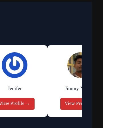
Jenifer
Jimmy Murmu
View Profile →
View Profile →