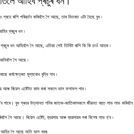
 হাতলৈ আহিব প্ৰচুৰ ধন।
ও গ্ৰহে ৰাশি পৰিৱৰ্তন কৰিবলৈ গৈ আছে, তাৰ ভিতৰত এটা হৈছে বুধ ৷
হিব প্ৰচুৰ ধন ৷
প্ৰচুৰ ধন আহিবলৈ গৈ আছে, এতিয়া সেই তিনিটা ৰাশি কি কি চাওঁ আহক ৷
ৱ আনিবলৈ গৈ আছে ৷
কৰ্মক্ষেত্ৰত মূল্যবোধ বৃদ্ধি পাব ৷
় আৰু ৰিয়েল এষ্টেটত কাম কৰা সকলে ভাল ফলাফল পাব ৷
ল হ’ব পাৰে। বুধ গ্ৰহৰ উত্থানত শনিৰ জাতক-জাতিকাসকলে জীৱনত বহুত লাভ লাভ কৰিবলৈ
বলৈ গৈ আছে। ৰিয়েল এষ্টেট, ব্যৱসায় আৰু ব্যৱসায়ৰ পৰা বিশেষ লাভ হ’ব ৷
বে আহিব গৈ আছে অতি ভাল খবৰ৷