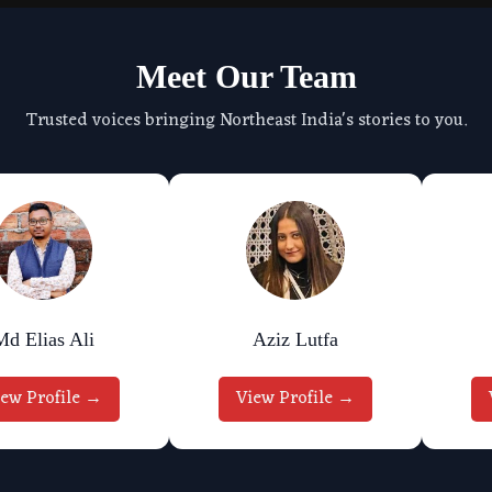
Meet Our Team
Trusted voices bringing Northeast India's stories to you.
Md Elias Ali
Aziz Lutfa
iew Profile →
View Profile →