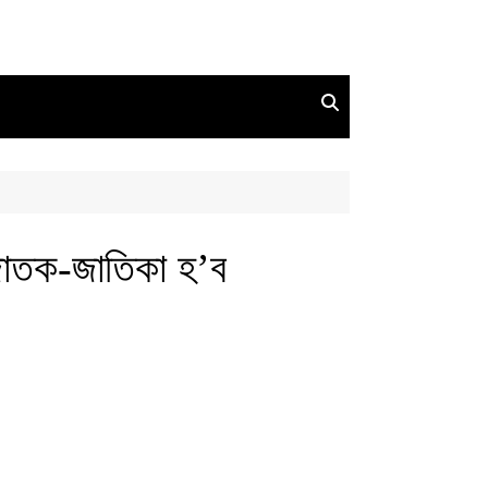
 জাতক-জাতিকা হ’ব