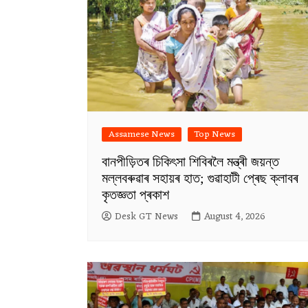
Assamese News
Top News
বানপীড়িতৰ চিকিৎসা শিবিৰলৈ মন্ত্ৰী জয়ন্ত
মল্লবৰুৱাৰ সহায়ৰ হাত; গুৱাহাটী প্ৰেছ ক্লাবৰ
কৃতজ্ঞতা প্ৰকাশ
Desk GT News
August 4, 2026