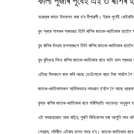
কালী পূজাৰ পূৰ্বেই এই ৩ ৰাশিৰ
নৱেম্বৰ মাহত উদযাপন কৰা হ’ব দীপাৱলী। ইয়াৰ পূৰ্বেই কেইবাটা
বুধ গ্ৰহৰ শাসকৰ প্ৰভাৱত তিনি ৰাশিৰ জাতক-জাতিকাৰ হাতলৈ আ
বুধ ৰাশিৰ উদয়ৰ ফলস্বৰূপে তিনি ৰাশিৰ জাতক-জাতিকাৰ হাতলৈ 
বুধ বৃদ্ধিয়ে সিংহ ৰাশিৰ জাতক-জাতিকাৰ বাবে অতি ভাল প্ৰভা
এতিয়া যিসকলে কাম কৰি আছে তেওঁলোকে বহুত টকা পাবলৈ গৈ আছে 
জাতক-জাতিকাসকল আৰ্থিকভাৱে লাভৱান হ’বলৈ গৈ আছে ব্যৱসায
কুম্ভ ৰাশিৰ জাতক-জাতিকাৰ বাবে পৰিস্থিতি অত্যন্ত অনুকূ
এই সময়ছোৱাত আয় বাঢ়িব, পুৰণি বিনিয়োগৰ পৰা আপুনি লাভ কৰি
শ্বেয়াৰ, লটাৰীত এইবাৰ ভাগ্য সদয় হ’ব। জাতক-জাতিকাৰ বা