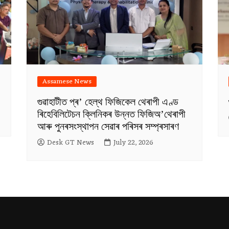
Assamese News
গুৱাহাটীত প্ৰ’ হেল্থ ফিজিকেল থেৰাপী এণ্ড
ৰিহেবিলিটেচন ক্লিনিকৰ উন্নত ফিজিঅ’থেৰাপী
আৰু পুনৰসংস্থাপন সেৱাৰ পৰিসৰ সম্প্ৰসাৰণ
Desk GT News
July 22, 2026