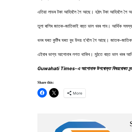
এতিয়া লাভৰ টকা আহিবলৈ গৈ আছে। হঠাৎ টকা আহিবলৈ গৈ 
তুলা ৰাশিৰ জাতক-জাতিকাই বহুত ভাল খবৰ পাব। আৰ্থিক সমস্
ধনৰ ঘৰত কুষ্টিৰ ঘৰত বুধ উদয় হ’বলৈ গৈ আছে। জাতক-জাতিকা
এইবাৰ ভাগ্য আপোনাৰ লগত থাকিব। মুঠতে বহুত ভাল খবৰ আহ
Guwahati Times-এ আপোনাক উপৰোক্ত বিষয়বোৰত সন্মতি দিব
Share this:
More