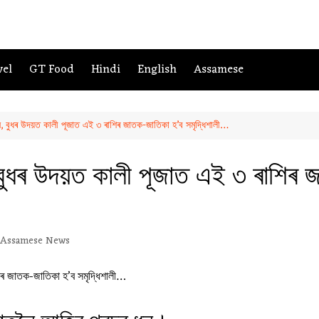
vel
GT Food
Hindi
English
Assamese
ৰ ধন, বুধৰ উদয়ত কালী পূজাত এই ৩ ৰাশিৰ জাতক-জাতিকা হ’ব সমৃদ্ধিশালী…
ধন, বুধৰ উদয়ত কালী পূজাত এই ৩ ৰাশিৰ
Assamese News