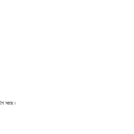
 গৈ আছে ৷