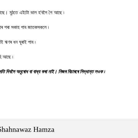
আছে। মুঠতে এইটো ভাল হ’বলৈ গৈ আছে ৷
যাৰ পৰা সকাহ পাব জাতকসকলে ৷
ই ঋণৰ ধন ঘূৰাই পাব ৷
ি আছে ৷
লৈ অনুৰোধ বা বাধ্য কৰা নাই। নিজৰ বিচাৰৰে সিদ্ধান্ত লওক ৷
Shahnawaz Hamza