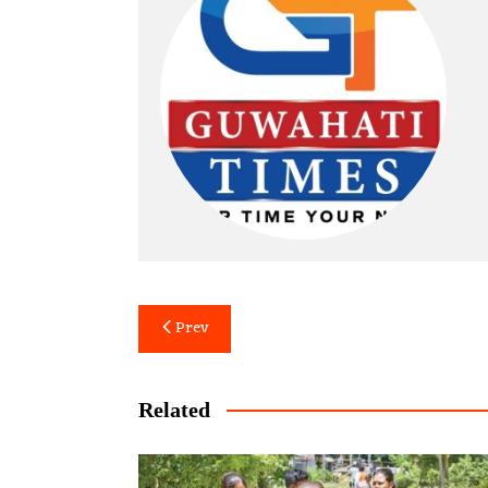
Post
Prev
navigation
Related