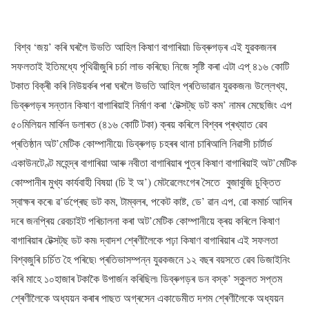
বিশ্ব ‘জয়’ কৰি ঘৰলৈ উভতি আহিল কিষাণ বাগাৰিয়া৷ ডিব্ৰুগড়ৰ এই যুৱকজনৰ
সফলতাই ইতিমধ্যে পৃথিৱীজুৰি চৰ্চা লাভ কৰিছে৷ নিজে সৃষ্টি কৰা এটা এপ্‌ ৪১৬ কোটি
টকাত বিক্ৰী কৰি নিউয়ৰ্কৰ পৰা ঘৰলৈ উভতি আহিল প্ৰতিভাৱান যুৱকজন৷ উল্লেখ্য,
ডিব্ৰুগড়ৰ সন্তান কিষাণ বাগাৰিয়াই নিৰ্মাণ কৰা ‘টেক্সট্‌ছ ডট কম’ নামৰ মেছেজিং এপ
৫০মিলিয়ন মাৰ্কিন ডলাৰত (৪১৬ কোটি টকা) ক্ৰয় কৰিলে বিশ্বৰ প্ৰখ্যাত ৱেব
প্ৰতিষ্ঠান অট’মেটিক কোম্পানীয়ে৷ ডিব্ৰুগড় চহৰৰ থানা চাৰিআলি নিৱাসী চাৰ্টাৰ্ড
একাউনটেণ্ট মহেন্দ্ৰ বাগাৰিয়া আৰু নবীতা বাগাৰিয়াৰ পুত্ৰ কিষাণ বাগাৰিয়াই অট’মেটিক
কোম্পানীৰ মুখ্য কাৰ্যবাহী বিষয়া (চি ই অ’) মেটৱেলেংগেৰ সৈতে বুজাবুজি চুক্তিত
স্বাক্ষৰ কৰে৷ ৱ’ৰ্ডপ্ৰেছ ডট কম, টাম্বলৰ, পকেট কাষ্ট, ডে’ ৱান এপ, ৱো কমাৰ্চ আদিৰ
দৰে জনপ্ৰিয় ৱেবচাইট পৰিচালনা কৰা অট’মেটিক কোম্পানীয়ে ক্ৰয় কৰিলে কিষাণ
বাগাৰিয়াৰ টেক্সট্‌ছ ডট কম৷ দ্বাদশ শ্ৰেণীলৈকে পঢ়া কিষাণ বাগাৰিয়াৰ এই সফলতা
বিশ্বজুৰি চৰ্চিত হৈ পৰিছে৷ প্ৰতিভাসম্পন্ন যুৱকজনে ১২ বছৰ বয়সতে ৱেব ডিজাইনিং
কৰি মাহে ১০হাজাৰ টকাকৈ উপাৰ্জন কৰিছিল৷ ডিব্ৰুগড়ৰ ডন বস্ক’ স্কুলত সপ্তম
শ্ৰেণীলৈকে অধ্যয়ন কৰাৰ পাছত অগ্ৰসেন একাডেমীত দশম শ্ৰেণীলৈকে অধ্যয়ন