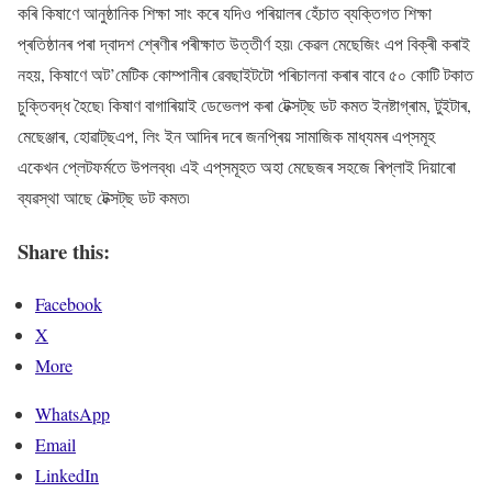
কৰি কিষাণে আনুষ্ঠানিক শিক্ষা সাং কৰে যদিও পৰিয়ালৰ হেঁচাত ব্যক্তিগত শিক্ষা
প্ৰতিষ্ঠানৰ পৰা দ্বাদশ শ্ৰেণীৰ পৰীক্ষাত উত্তীৰ্ণ হয়৷ কেৱল মেছেজিং এপ বিক্ৰী কৰাই
নহয়, কিষাণে অট’মেটিক কোম্পানীৰ ৱেবছাইটটো পৰিচালনা কৰাৰ বাবে ৫০ কোটি টকাত
চুক্তিবদ্ধ হৈছে৷ কিষাণ বাগাৰিয়াই ডেভেলপ কৰা টেক্সট্‌ছ ডট কমত ইনষ্টাগ্ৰাম, টুইটাৰ,
মেছেঞ্জাৰ, হোৱাট্‌ছএপ, লিং ইন আদিৰ দৰে জনপ্ৰিয় সামাজিক মাধ্যমৰ এপ্‌সমূহ
একেখন প্লেটফৰ্মতে উপলব্ধ৷ এই এপ্‌সমূহত অহা মেছেজৰ সহজে ৰিপ্লাই দিয়াৰো
ব্যৱস্থা আছে টেক্সট্‌ছ ডট কমত৷
Share this:
Facebook
X
More
WhatsApp
Email
LinkedIn