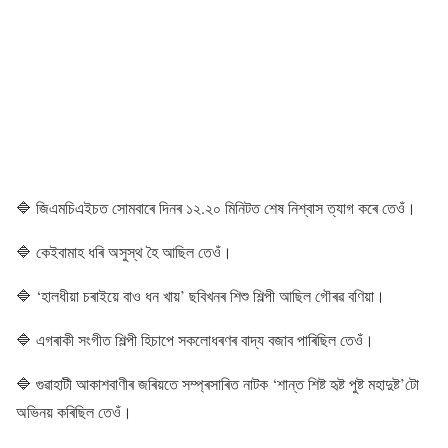
🔷 জিএমচিএইচত সোমবাৰে দিনৰ ১২.২০ মিনিটত শেষ নিশ্বাস ত্যাগ কৰে তেওঁ।
🔷 কেইবামাহ ধৰি অসুস্থ হৈ আছিল তেওঁ।
🔷 ‘হালধীয়া চৰাইয়ে বাও ধন খায়’ ছবিখনৰ শিশু শিল্পী আছিল গৌৰৱ বণিয়া।
🔷 এগৰাকী সংগীত শিল্পী হিচাপে সকলোধৰণৰ বাদ্য বজাব পাৰিছিল তেওঁ।
🔷 গুৱাহাটী আকাশবাণীৰ জৰিয়তে সম্প্ৰসাৰিত নাটক ‘শান্ত শিষ্ট হৃষ্ট পুষ্ট মহাদুষ্ট’টো
অভিনয় কৰিছিল তেওঁ।