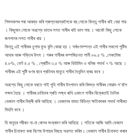
শিশুসকলৰ পৰা আৰম্ভ কৰি প্ৰাপ্তবয়স্কলৈকে বহু লোকে কিন্তু গাখীৰ খাই বেয়া পায়
। কিছুমান লোকে অৱশ্যে ভাতৰ লগত গাখীৰ খাই ভাল পায় । আকৌ কিছু লোকে
জলপানৰ লগত গাখীৰ খায় ।
কিন্তু এই গাখীৰক চুপাৰ ফুড বুলি কোৱা হয় । সৰ্বগুণসম্পন্ন এই গাখীৰ সকলো পুষ্টিৰ
আধাৰ আৰু শক্তিৰ উৎস । গৰুৰ গাখীৰৰ কম্পজিচনত পানী ৮৬.৫ % ,লেকটোজ
৪.৮%, ফেট ৪.৫ % , প্ৰোটিন ৩.৫ % আৰু ভিটামিন ও খনিজ পদাৰ্থ ৭ % আছে ।
গাখীৰৰ এই পুষ্টি গুণৰ বাবে প্ৰতিঘৰ মানুহে গাখীৰ দৈনন্দিন ক্ৰয় কৰে ।
অৱশ্যে কিছু লোকে ঘৰতে গাই পুহি গাখীৰ উৎপাদন কৰি বিশুদ্ধ গাখীৰৰ সোৱাদ ল’বলৈ
সক্ষম হৈছে । গাখীৰৰ চাহিদাৰ প্ৰতি লক্ষ্য ৰাখি একাংশ গাখীৰ বিক্ৰেতাই দৈনিক
ভেজাল গাখীৰ বিক্ৰী কৰি আহিছে । ভেজালৰ নামত বিভিন্ন ক্ষতিকাৰক পদাৰ্থ গাখীৰত
মিহলি কৰে ।
যি মানুহৰ শৰীৰত না-না ৰোগৰ সংক্ৰমণ কৰি আহিছে । গতিকে আজি আমি ভেজাল
গাখীৰ চিনাক্ত কৰা বিশেষ উপায়ৰ বিষয়ে অৱগত কৰিম। ভেজাল গাখীৰ চিনাক্ত কৰাৰ