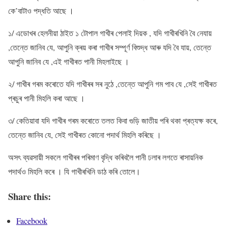
কে’বাটাও পদ্ধতি আছে ।
১/ এডোখৰ হেলনীয়া ঠাইত ১ টোপাল গাখীৰ পেলাই দিয়ক , যদি গাখীৰখিনি বৈ নেযায়
,তেন্তে জানিব যে, আপুনি ক্ৰয় কৰা গাখীৰ সম্পূৰ্ণ বিশুদ্ধ আৰু যদি বৈ যায়, তেন্তে
আপুনি জানিব যে ,এই গাখীৰত পানী মিহলাইছে ।
২/ গাখীৰ গৰম কৰোতে যদি গাখীৰৰ সৰ নুঠে ,তেন্তে আপুনি গম পাব যে ,সেই গাখীৰত
প্ৰচুৰ পানী মিহলি কৰা আছে ।
৩/ কেতিয়াবা যদি গাখীৰ গৰম কৰোতে তলত কিবা গুড়ি জাতীয় পৰি থকা প্ৰত্যক্ষ কৰে,
তেন্তে জানিব যে, সেই গাখীৰত কোনো পদাৰ্থ মিহলি কৰিছে ।
অসৎ ব্যৱসায়ী সকলে গাখীৰৰ পৰিমাণ বৃদ্ধি কৰিবলৈ পানী ঢলাৰ লগতে ৰাসায়নিক
পদাৰ্থও মিহলি কৰে । যি গাখীৰখিনি ডাঠ কৰি তোলে।
Share this:
Facebook