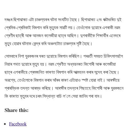
দৰঙৰ ছিপাঝাৰত এটা চাঞ্চল্যকৰ ঘটনা সংঘটিত হৈছে। ছিপাঝাৰত ২নং শুক্টাগুৰিত দুই
প্ৰেমিক-প্ৰেমিকাই বিষপান কৰি মৃত্যুক সাৱটি লয়। তেওঁলোক দুয়োৰে এগৰাকী নৱম
শ্ৰেণীৰ ছাত্ৰী আৰু আনজন কলেজীয়া ছাত্ৰ আছিল। দুগৰাকীকৈ শিক্ষাৰ্থীৰ এনেদৰে
মৃ্ত্যু হোৱাৰ ঘটনাক কেন্দ্ৰ কৰি অঞ্চলটোত চাঞ্চল্যৰ সৃষ্টি হৈছে।
সোমবাৰে নিশা যুৱকজনৰ ঘৰত দুয়োয়ে বিষপান কৰিছিল। পৰৱৰ্তী সময়ত চিকিৎসালয়লৈ
নিয়াৰ পথত দুয়োৰে মৃত্যু হয়। নৱম শ্ৰেণীত অধ্যয়নৰত কিশোৰী আৰু কলেজীয়া
ছাত্ৰ এগৰাকীয়ে প্ৰেমজনিত কাৰণত বিষপান কৰি আত্মহনন কৰাৰ সন্দেহ কৰা হৈছে।
অৱশ্যে, তেওঁলোকে বিষপান কৰাৰ আঁৰৰ কাৰণ এতিয়াও স্পষ্ট হোৱা নাই। আৰক্ষীয়ে
প্ৰাৰম্ভিক তদন্ত আৰম্ভ কৰিছে। আৰক্ষীৰ তদন্তৰ পিছতহে কিশোৰী আৰু যুৱকজনে
কি কাৰণত মৃত্যুৰ দৰে চৰম সিদ্ধান্ত বাচি ল’লে সেয়া জানিব পৰা যাব।
Share this:
Facebook