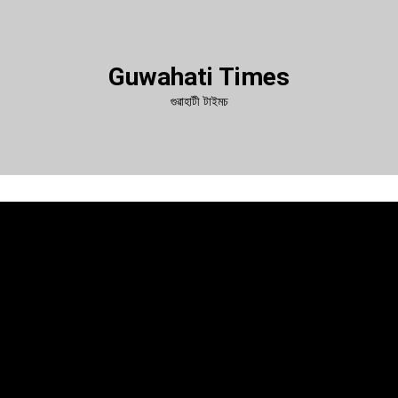
Guwahati Times
গুৱাহাটী টাইমচ