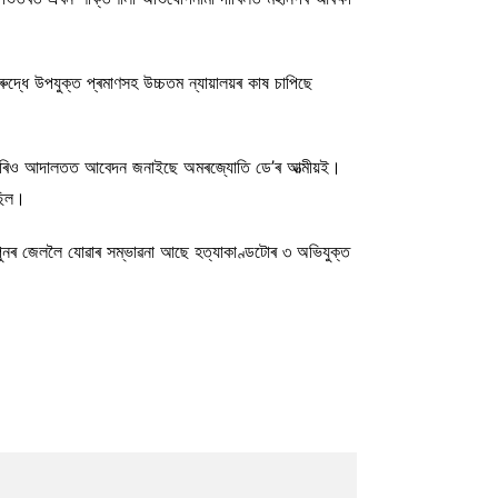
দ্ধে উপযুক্ত প্ৰমাণসহ উচ্চতম ন্যায়ালয়ৰ কাষ চাপিছে
িচাৰিও আদালতত আবেদন জনাইছে অমৰজ্যোতি ডে’ৰ আত্মীয়ই।
ছিল।
 পুনৰ জেললৈ যোৱাৰ সম্ভাৱনা আছে হত্যাকাণ্ডটোৰ ৩ অভিযুক্ত