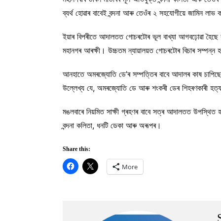
ব্যৰ্থ হোৱাৰ বাবেই বন্দনা আৰু তেওঁৰ ২ সহযোগীয়ে জামিন লাভ
ইয়াৰ বিপৰীতে আদালতত গোচৰটোৰ ভূল বাখ্যা আগবঢ়োৱা হৈছে বু
মহানগৰ আৰক্ষী। উচ্চতম ন্যায়ালয়ত গোচৰটোৰ বিচাৰ সম্পন্ন হ’
আনহাতে অমৰজ্যোতি ডে’ৰ সম্পত্তিৰ বাবে আদালৰ কাষ চাপি
উল্লেখ্য যে, অমৰজ্যোতি ডে আৰু শংকৰী ডেৰ শিহৰণকাৰী হত্
মঙলবাৰে নিয়মিত সাক্ষী গ্ৰহণৰ বাবে সত্ৰ আদালতত উপস্থিত হ
বন্দনা কলিতা, ধনটি ডেকা আৰু অৰূপৰ।
Share this:
More