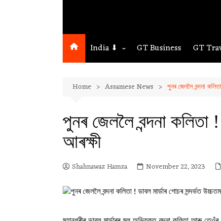
India ⬇
GT Business
GT Tra
Northeast
Home
Assamese News
পুনৰ জেললৈ বন্দনা কলিতা
Assam
Guwahati
পুনৰ জেললৈ বন্দনা কলিতা ! 
আৰক্ষী
Shahnawaz Hamza
November 22, 2023
মহানগৰীৰ ডাবল মাৰ্ডাৰৰ মূল অভিযুক্ত বন্দনা কলিতা আৰু তেওঁ