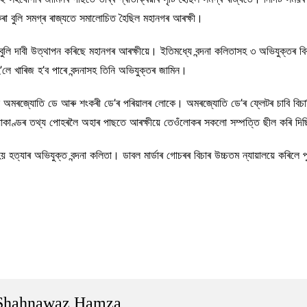
 কৰা বুলি সমগ্ৰ ৰাজ্যতে সমালোচিত হৈছিল মহানগৰ আৰক্ষী।
লি দাবী উত্থাপন কৰিছে মহানগৰ আৰক্ষীয়ে। ইতিমধ্যে বন্দনা কলিতাসহ ৩ অভিযুক্তৰ বিৰু
লে খাৰিজ হ’ব পাৰে বন্দনাসহ তিনি অভিযুক্তৰ জামিন।
ছে অমৰজ্যোতি ডে আৰু শংকৰী ডে’ৰ পৰিয়ালৰ লোকে। অমৰজ্যোতি ডে’ৰ ফ্লেটৰ চাবি ব
যাকাণ্ডৰ তথ্য পোহৰলৈ অহাৰ পাছতে আৰক্ষীয়ে তেওঁলোকৰ সকলো সম্পত্তি ছীল কৰি দি
য় হত্যাৰ অভিযুক্ত বন্দনা কলিতা। ডাবল মাৰ্ডাৰ গোচৰৰ বিচাৰ উচ্চতম ন্যায়ালয়ে কৰিলে
Shahnawaz Hamza