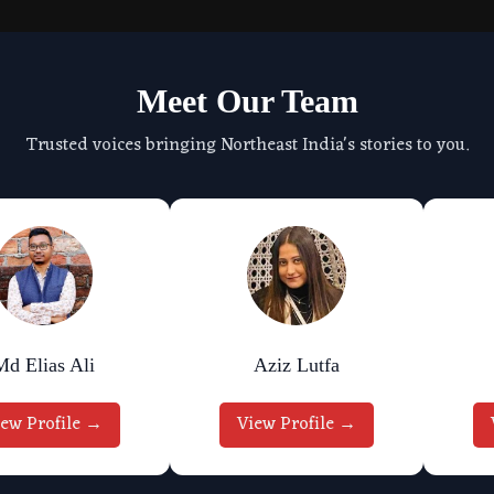
Meet Our Team
Trusted voices bringing Northeast India's stories to you.
Md Elias Ali
Aziz Lutfa
iew Profile →
View Profile →