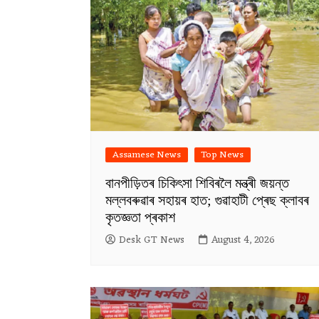
Assamese News
Top News
বানপীড়িতৰ চিকিৎসা শিবিৰলৈ মন্ত্ৰী জয়ন্ত
মল্লবৰুৱাৰ সহায়ৰ হাত; গুৱাহাটী প্ৰেছ ক্লাবৰ
কৃতজ্ঞতা প্ৰকাশ
Desk GT News
August 4, 2026