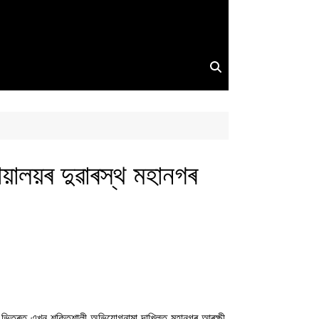
যায়ালয়ৰ দুৱাৰস্থ মহানগৰ
 সময়ৰ ভিতৰত এখন শক্তিশালী অভিযোগনামা দাখিলত মহানগৰ আৰক্ষী