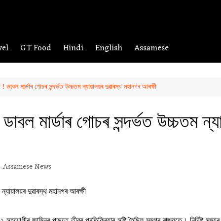
vel
GT Food
Hindi
English
Assamese
 ! ডাবল মাৰ্ডাৰ গোচৰ সন্দৰ্ভত উচ্চতম ন্যায়ালয়ৰ দুৱাৰস্থ মহানগৰ আৰক্ষী
ডাবল মাৰ্ডাৰ গোচৰ সন্দৰ্ভত উচ্চতম ন্
Assamese News
ৰ ২ সহযোগীৰ জামিনৰ পাছতে তীব্ৰ প্ৰতিক্ৰিয়াৰ সৃষ্টি হৈছিল সমগ্ৰ ৰাজ্যতে। নিৰ্দিষ্ট