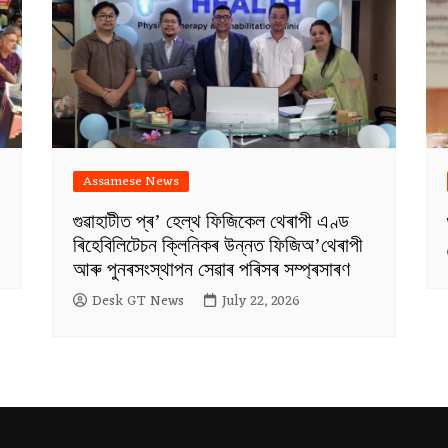
Assamese News
গুৱাহাটীত প্ৰ’ হেল্থ ফিজিকেল থেৰাপী এণ্ড
ৰিহেবিলিটেচন ক্লিনিকৰ উন্নত ফিজিঅ’থেৰাপী
আৰু পুনৰসংস্থাপন সেৱাৰ পৰিসৰ সম্প্ৰসাৰণ
Desk GT News
July 22, 2026