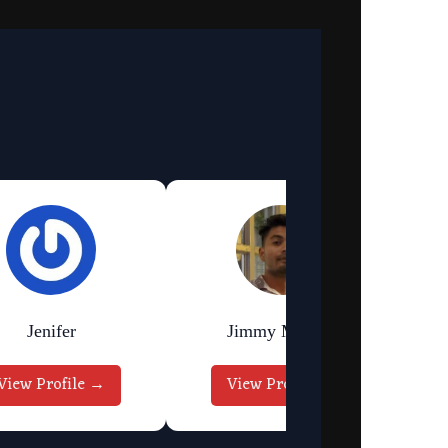
Jenifer
Jimmy Murmu
View Profile →
View Profile →