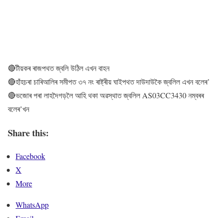
🔴টীয়কৰ ৰাজপথত জ্বলি উঠিল এখন বাহন
🔴হাঁহচৰা চাৰিআলিৰ সমীপত ৩৭ নং ৰাষ্ট্ৰীয় ঘাইপথত দাউদাউকৈ জ্বলিল এখন বলেৰ’
🔴ভজোৰ পৰা লাহদৈগড়লৈ আহি থকা অৱস্থাত জ্বলিল AS03CC3430 নম্বৰৰ
বলেৰ’খন
Share this:
Facebook
X
More
WhatsApp