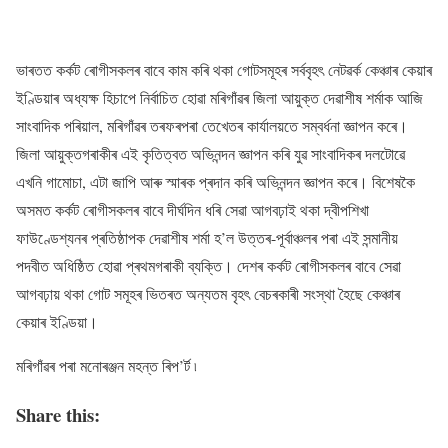
ভাৰতত কৰ্কট ৰোগীসকলৰ বাবে কাম কৰি থকা গোটসমূহৰ সৰ্ববৃহৎ নেটৱৰ্ক কেঞ্চাৰ কেয়াৰ
ইণ্ডিয়াৰ অধ্যক্ষ হিচাপে নিৰ্বাচিত হোৱা মৰিগাঁৱৰ জিলা আয়ুক্ত দেৱাশীষ শৰ্মাক আজি
সাংবাদিক পৰিয়াল, মৰিগাঁৱৰ তৰফৰপৰা তেখেতৰ কাৰ্যালয়তে সম্বৰ্ধনা জ্ঞাপন কৰে।
জিলা আয়ুক্তগৰাকীৰ এই কৃতিত্বত অভিনন্দন জ্ঞাপন কৰি যুৱ সাংবাদিকৰ দলটোৱে
এখনি গামোচা, এটা জাপি আৰু স্মাৰক প্ৰদান কৰি অভিনন্দন জ্ঞাপন কৰে। বিশেষকৈ
অসমত কৰ্কট ৰোগীসকলৰ বাবে দীৰ্ঘদিন ধৰি সেৱা আগবঢ়াই থকা দ্বীপশিখা
ফাউণ্ডেশ্যনৰ প্ৰতিষ্ঠাপক দেৱাশীষ শৰ্মা হ’ল উত্তৰ-পূৰ্বাঞ্চলৰ পৰা এই সন্মানীয়
পদবীত অধিষ্ঠিত হোৱা প্ৰথমগৰাকী ব্যক্তি। দেশৰ কৰ্কট ৰোগীসকলৰ বাবে সেৱা
আগবঢ়ায় থকা গোট সমূহৰ ভিতৰত অন্যতম বৃহৎ বেচৰকাৰী সংস্থা হৈছে কেঞ্চাৰ
কেয়াৰ ইণ্ডিয়া।
মৰিগাঁৱৰ পৰা মনোৰঞ্জন মহন্ত ৰিপ’ৰ্ট ৷
Share this: