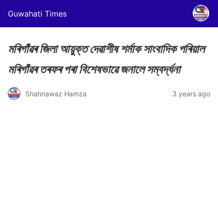
Guwahati Times
মৰিগাঁৱৰ জিলা আয়ুক্ত দেৱাশীষ শৰ্মাক সাংবাদিক পৰিয়াল
মৰিগাঁৱৰ তৰফৰ পৰা বিশেষভাৱে জনালে সম্বৰ্দ্ধনা
Shahnawaz Hamza
3 years ago