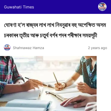
Guwahati Times
ঘোষণা হ’ল ৰাজ্যৰ লাখ লাখ নিবনুৱাৰ বহু অপেক্ষিত অসম
চৰকাৰৰ তৃতীয় আৰু চতুৰ্থ বৰ্গৰ পদৰ পৰীক্ষাৰ সময়সূচী
Shahnawaz Hamza
2 years ago