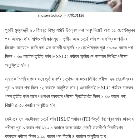
পূৰ্বেই মুখ্যমন্ত্ৰী ড০ হিমন্ত বিশ্ব শৰ্মাই উল্লেখ কৰা অনুসৰিয়েই অহা ১৫ ছেপ্টেম্বৰৰ
পৰা আৰম্ভ হ’ব লিখিত পৰীক্ষাসমূহ। তৃতীয় আৰু চতুৰ্থ বৰ্গৰ পদৰ ৰাজ্যিক পৰ্যায়ৰ
নিয়োগ আয়োগে জাৰি কৰা এক জাননী অনুসৰি ১৫ ছেপ্টেম্বৰৰ পুৱা ১০-৩০ বজাৰ পৰা
দিনৰ ১-৩০ বজালৈ তৃতীয় বৰ্গৰ HSSLC পৰ্যায়ৰ তৃতীয়খন কাকতৰ লিখিত পৰীক্ষা
অনুস্থিত হ’ব।
স্নাতক ডিগ্ৰীৰ পদৰ বাবে তৃতীয় বৰ্গৰ চতুৰ্থখন কাকতৰ লিখিত পৰীক্ষা ২৯ ছেপ্টেম্বৰৰ
পুৱা ৯ বজাৰ পৰা দিনৰ ১২ বজালৈ অনুষ্ঠিত হ’ব। একেদিনাই HSLC পৰ্যায়ৰ চালকৰ
পদৰ তৃতীয় বৰ্গৰ বাবে পঞ্চমখন কাকতৰ পৰীক্ষা দ্বিতীয়াৰ্ধত দিনৰ ১-৩০ বজাৰ পৰা
বিয়লি ৪-৩০ বজালৈ অনুষ্ঠিত হ’ব।
সেইদৰে ২৭ অক্টোবৰত চতুৰ্থ বৰ্গৰ HSLC পৰ্যায়ৰ (ITI উত্তীৰ্ণৰ) প্ৰথমখন কাকতৰ
পৰীক্ষা পুৱা ৯ বজাৰ পৰা ১১-৩০ বজালৈ আৰু অষ্টম শ্ৰেণী উত্তীৰ্ণৰ দ্বিতীয়খন
কাকতৰ পৰীক্ষা দিনৰ ১-৩০ বজাৰ পৰা বিয়লী ৪ বজালৈ অনুষ্ঠিত হ’ব।