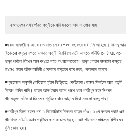
বাংলাদেশৰ এখন গাঁৱত পত্নীকে ধৰি সকলো ভাড়াত পোৱা যায়
◾ঘৰুৱা সামগ্ৰী বা আচবাব ভাড়াত লোৱাৰ প্ৰথা বহু বছৰ ধৰি চলি আহিছে। কিন্তু আন
যিকোনো বস্তুৰ লগতে ভাড়াত পত্নী বিচাৰি পোৱাটো আগতে শুনিছিলনে ? হয়, এনে
ভাড়া পাবলৈ ঠাইখন আন ক’তো নহয় বাংলাদেশতেহে ৷ ভাড়া পোৱাৰ ঘটনাটো বাস্তৱ
হ’লেও ইয়াৰ আঁৰৰ কাহিনী একেবাৰে বাস্তৱৰ বাবে নহয়, কেমেৰাৰ বাবেহে।
◾প্ৰয়োজন অনুসৰি কেতিয়াবা ঘন্টাৰ ভিত্তিত, কেতিয়াবা গোটেই দিনটোৰ বাবে পত্নী
নিয়োগ কৰিব পাৰি। ভাদুন আৰু ইয়াৰ আশে-পাশে থকা গাজীপুৰ চহৰ নিগমৰ
গাঁওসমূহত নাটক বা চিনেমাৰ শ্বুটিঙৰ বাবে ভাড়াত দিয়া সকলো বস্তু পাব।
◾গাজীপুৰ জিলা চহৰৰ পৰা ৭ কিলোমিটাৰ নিলগত ভাদুন গাঁও। ৯০ৰ দশকৰ পৰাই এই
গাঁওখনত নাট-চিনেমাৰ শ্বুটিঙৰ কাম আৰম্ভ হৈছে। এই গাঁওখন চলচ্চিত্ৰ শিল্পীৰ ঘৰ
বুলি কোৱা হয়।