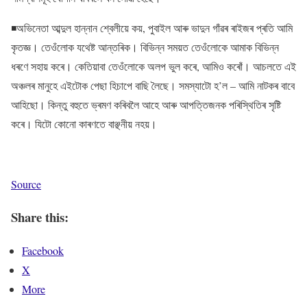
◾অভিনেতা আব্দুল হান্নান শ্বেলীয়ে কয়, পুবাইল আৰু ভাদুন গাঁৱৰ ৰাইজৰ প্ৰতি আমি
কৃতজ্ঞ। তেওঁলোক যথেষ্ট আন্তৰিক। বিভিন্ন সময়ত তেওঁলোকে আমাক বিভিন্ন
ধৰণে সহায় কৰে। কেতিয়াবা তেওঁলোকে অলপ ভুল কৰে, আমিও কৰোঁ। আচলতে এই
অঞ্চলৰ মানুহে এইটোক পেছা হিচাপে বাছি লৈছে। সমস্যাটো হ’ল – আমি নাটকৰ বাবে
আহিছো। কিন্তু বহুতে ভ্ৰমণ কৰিবলৈ আহে আৰু আপত্তিজনক পৰিস্থিতিৰ সৃষ্টি
কৰে। যিটো কোনো কাৰণতে বাঞ্ছনীয় নহয়।
Source
Share this:
Facebook
X
More