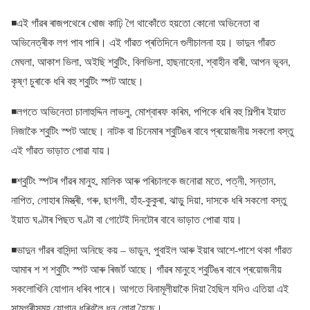
◾এই গাঁৱৰ ৰাজপথেৰে খোজ কাঢ়ি গৈ থাকোঁতে হয়তো কোনো অভিনেতা বা
অভিনেত্ৰীক লগ পাব পাৰি। এই গাঁৱত প্ৰতিদিনে গুলীচালনা হয়। ভাদুন গাঁৱত
মেঘলা, আকাশ ভিলা, অইছি শ্বুটিং, বিলভিলা, হাছনাহেনা, শ্বাহীন বাৰী, আপন ভূবন,
কৃষ্ণ চুৰাকে ধৰি বহু শ্বুটিং স্পট আছে।
◾লগতে অভিনেতা চালাহুদ্দিন লাভলু, মোশ্বাৰফ কৰিম, পপিকে ধৰি বহু শিল্পীৰ ইয়াত
নিজাকৈ শ্বুটিং স্পট আছে। নাটক বা চিনেমাৰ শ্বুটিঙৰ বাবে প্ৰয়োজনীয় সকলো বস্তু
এই গাঁৱত ভাড়াত পোৱা যায়।
◾শ্বুটিং স্পটৰ গাঁৱৰ মানুহ, মালিক আৰু পৰিচালকে জনোৱা মতে, পত্নী, সন্তান,
নাপিত, লোহাৰ মিস্ত্ৰী, গৰু, ছাগলী, হাঁহ-কুকুৰা, ঝাড়ু দিয়া, দাসকে ধৰি সকলো বস্তু
ইয়াত ঘণ্টাৰ পিছত ঘণ্টা বা গোটেই দিনটোৰ বাবে ভাড়াত পোৱা যায়।
◾ভাদুন গাঁৱৰ বাসিন্দা অনিছে কয় – ভাডুন, পুবাইল আৰু ইয়াৰ আশে-পাশে থকা গাঁৱত
আমাৰ শ শ শ্বুটিং স্পট আৰু ৰিজৰ্ট আছে। গাঁৱৰ মানুহে শ্বুটিঙৰ বাবে প্ৰয়োজনীয়
সকলোখিনি যোগান ধৰিব পাৰে। আগতে বিনামূলীয়াকৈ দিয়া হৈছিল যদিও এতিয়া এই
সামগ্ৰীসমূহ যোগান ধৰিবলৈ ধন লোৱা হৈছে।