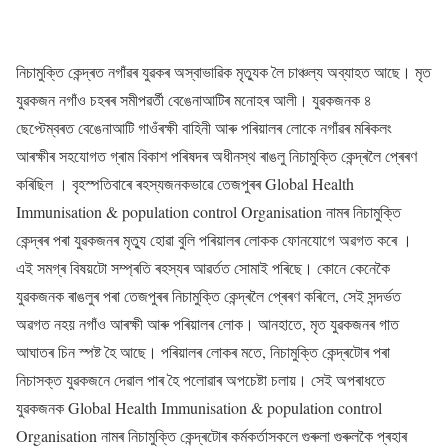
নিচামুক্তি কেন্দ্ৰত নগাঁৱৰ যুৱকৰ অস্বাভাৱিক মৃত্যুক লৈ চাঞ্চল্য অব্যাহত আছে। মৃত
যুৱকজন নগাঁও চহৰৰ সমীপৱৰ্তী বেঙেনাআটিৰ মনোহৰ আলী। যুৱকজনক ৪
ছেপ্টেম্বৰত বেঙেনাআটি গাওঁৰক্ষী বাহিনী আৰু পৰিয়ালৰ লোকে নগাঁৱৰ মৰিকলং
আৰক্ষীৰ সহযোগত গ্ৰাম বিকাশ পৰিষদৰ অধীনস্থ ৰাঙলু নিচামুক্তি কেন্দ্ৰলৈ প্ৰেৰণ
কৰিছিল । বৃহস্পতিবাৰে ৰহস্যজনকভাৱে তেজপুৰৰ Global Health
Immunisation & population control Organisation নামৰ নিচামুক্তি
কেন্দ্ৰৰ পৰা যুৱকজনৰ মৃত্যু হোৱা বুলি পৰিয়ালৰ লোকক ফোনযোগে অৱগত কৰে ।
এই সমগ্ৰ বিষয়টো সম্প্ৰতি ৰহস্যৰ আৱৰ্তত সোমাই পৰিছে। কোনে কেনেকৈ
যুৱকজনক ৰাঙলুৰ পৰা তেজপুৰৰ নিচামুক্তি কেন্দ্ৰলৈ প্ৰেৰণ কৰিলে, সেই সন্দৰ্ভত
অৱগত নহয় নগাঁও আৰক্ষী আৰু পৰিয়ালৰ লোক। আনহাতে, মৃত যুৱকজনৰ গাত
আঘাতৰ চিন স্পষ্ট হৈ আছে। পৰিয়ালৰ লোকৰ মতে, নিচামুক্তি কেন্দ্ৰটোৰ পৰা
নিচাসক্ত যুৱকজনে দেৱাল পাৰ হৈ পলোৱাৰ অপচেষ্টা চলায়। সেই অপৰাধতে
যুৱকজনক Global Health Immunisation & population control
Organisation নামৰ নিচামুক্তি কেন্দ্ৰটোৰ কৰ্মকৰ্তাসকলে গুৰুলা গুৰুলকৈ প্ৰহাৰ