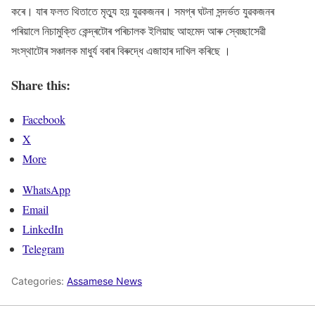
কৰে। যাৰ ফলত থিতাতে মৃত্যু হয় যুৱকজনৰ। সমগ্ৰ ঘটনা সন্দৰ্ভত যুৱকজনৰ
পৰিয়ালে নিচামুক্তি কেন্দ্ৰটোৰ পৰিচালক ইলিয়াছ আহমেদ আৰু স্বেচ্ছাসেৱী
সংস্থাটোৰ সঞ্চালক মাধুৰ্য বৰাৰ বিৰুদ্ধে এজাহাৰ দাখিল কৰিছে ।
Share this:
Facebook
X
More
WhatsApp
Email
LinkedIn
Telegram
Categories:
Assamese News