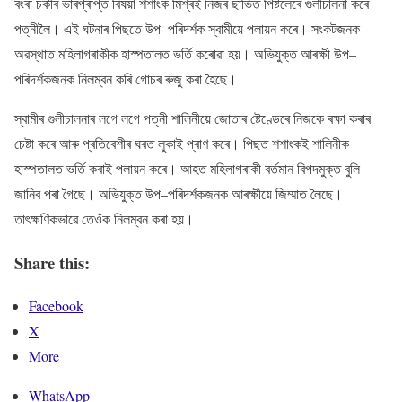
বংৰা চকীৰ ভাৰপ্ৰাপ্ত বিষয়া শশাংক মিশ্ৰই নিজৰ ছাৰ্ভিত পিষ্টলেৰে গুলীচালনা কৰে
পত্নীলৈ। এই ঘটনাৰ পিছতে উপ–পৰিদৰ্শক স্বামীয়ে পলায়ন কৰে। সংকটজনক
অৱস্থাত মহিলাগৰাকীক হাস্পতালত ভৰ্তি কৰোৱা হয়। অভিযুক্ত আৰক্ষী উপ–
পৰিদৰ্শকজনক নিলম্বন কৰি গোচৰ ৰুজু কৰা হৈছে।
স্বামীৰ গুলীচালনাৰ লগে লগে পত্নী শালিনীয়ে জোতাৰ ষ্টেণ্ডেৰে নিজকে ৰক্ষা কৰাৰ
চেষ্টা কৰে আৰু প্ৰতিবেশীৰ ঘৰত লুকাই প্ৰাণ কৰে। পিছত শশাংকই শালিনীক
হাস্পতালত ভৰ্তি কৰাই পলায়ন কৰে। আহত মহিলাগৰাকী বৰ্তমান বিপদমুক্ত বুলি
জানিব পৰা গৈছে। অভিযুক্ত উপ–পৰিদৰ্শকজনক আৰক্ষীয়ে জিম্মাত লৈছে।
তাৎক্ষণিকভাৱে তেওঁক নিলম্বন কৰা হয়।
Share this:
Facebook
X
More
WhatsApp