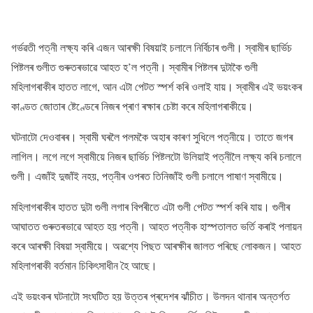
গৰ্ভৱতী পত্নী লক্ষ্য কৰি এজন আৰক্ষী বিষয়াই চলালে নিৰ্বিচাৰ গুলী। স্বামীৰ ছাৰ্ভিচ
পিষ্টলৰ গুলীত গুৰুতৰভাৱে আহত হ’ল পত্নী। স্বামীৰ পিষ্টলৰ দুটাকৈ গুলী
মহিলাগৰাকীৰ হাতত লাগে, আন এটা পেটত স্পৰ্শ কৰি ওলাই যায়। স্বামীৰ এই ভয়ংকৰ
কাণ্ডত জোতাৰ ষ্টেণ্ডেৰে নিজৰ প্ৰাণ ৰক্ষাৰ চেষ্টা কৰে মহিলাগৰাকীয়ে।
ঘটনাটো দেওবাৰৰ। স্বামী ঘৰলৈ পলমকৈ অহাৰ কাৰণ সুধিলে পত্নীয়ে। তাতে জগৰ
লাগিল। লগে লগে স্বামীয়ে নিজৰ ছাৰ্ভিচ পিষ্টলটো উলিয়াই পত্নীলৈ লক্ষ্য কৰি চলালে
গুলী। এজাঁই দুজাঁই নহয়, পত্নীৰ ওপৰত তিনিজাঁই গুলী চলালে পাষাণ স্বামীয়ে।
মহিলাগৰাকীৰ হাতত দুটা গুলী লগাৰ বিপৰীতে এটা গুলী পেটত স্পৰ্শ কৰি যায়। গুলীৰ
আঘাতত গুৰুতৰভাৱে আহত হয় পত্নী। আহত পত্নীক হাস্পতালত ভৰ্তি কৰাই পলায়ন
কৰে আৰক্ষী বিষয়া স্বামীয়ে। অৱশ্যে পিছত আৰক্ষীৰ জালত পৰিছে লোকজন। আহত
মহিলাগৰাকী বৰ্তমান চিকিৎসাধীন হৈ আছে।
এই ভয়ংকৰ ঘটনাটো সংঘটিত হয় উত্তৰ প্ৰদেশৰ ঝাঁচীত। উলদন থানাৰ অন্তৰ্গত