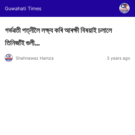
Guwahati Times
গৰ্ভৱতী পত্নীলৈ লক্ষ্য কৰি আৰক্ষী বিষয়াই চলালে
তিনিজাঁই গুলী…
Shahnawaz Hamza
3 years ago