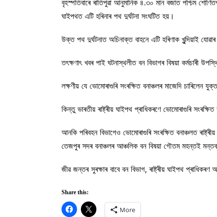
বৃহস্পতিবাৰে ৰাতিপুৱা আনুমানিক ৪.৩০ মান বজাত পশ্চিম শোণিতপ
ঘাইপথত এটি হৰিনাৰ পথ দুৰ্ঘটনা সংঘটিত হয়।
উক্ত পথ দুৰ্ঘটনাত অচিনাক্ত বাহনে এটি হৰিণাক খুন্দিয়াই যোৱাৰ
তৎক্ষণাৎ খবৰ পাই ঘটনাস্থলীত বন বিভাগৰ বিষয়া কৰ্মচাৰী উপস্
লক্ষণীয় যে ভোমোৰাগুৰি সংৰক্ষিত বনাঞ্চলৰ মাজেদি চাৰিলেন যুক
কিন্তু ভাৰতীয় ৰাষ্ট্ৰীয় ঘাইপথ প্ৰাধিকৰণে ভোমোৰাগুৰি সংৰক্
আনকি পৰিবহন বিভাগেও ভোমোৰাগুৰি সংৰক্ষিত বনাঞ্চলত ৰাষ্ট্ৰ
তেজপুৰ সদৰ বনাঞ্চলৰ আঞ্চলিক বন বিষয়া গৌতম মহন্তই মন্ত
জীৱ জন্তৰ সুৰক্ষাৰ বাবে বন বিভাগ, ৰাষ্ট্ৰীয় ঘাইপথ প্ৰাধিকৰ
Share this:
More