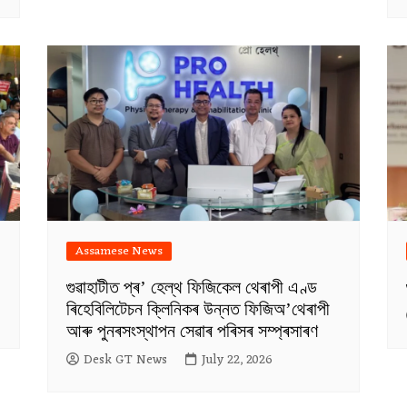
Assamese News
গুৱাহাটীত প্ৰ’ হেল্থ ফিজিকেল থেৰাপী এণ্ড
ৰিহেবিলিটেচন ক্লিনিকৰ উন্নত ফিজিঅ’থেৰাপী
আৰু পুনৰসংস্থাপন সেৱাৰ পৰিসৰ সম্প্ৰসাৰণ
Desk GT News
July 22, 2026