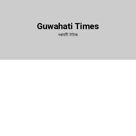
Guwahati Times
গুৱাহাটী টাইমচ