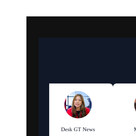
an Bhattarai
Desk GT News