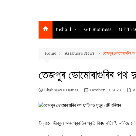
India ⬇
GT Business
GT Tra
Northeast
Home
Assamese News
তেজপুৰ ভোমোৰাগুৰিৰ পথ দ
Assam
Guwahati
তেজপুৰ ভোমোৰাগুৰিৰ পথ দুৰ
Shahnawaz Hamza
October 13, 2023
A
উন্নয়নে জীৱকুল আৰু প্ৰকৃতিৰ প্ৰতি বিপদ কঢ়িয়াই আনিছে ন