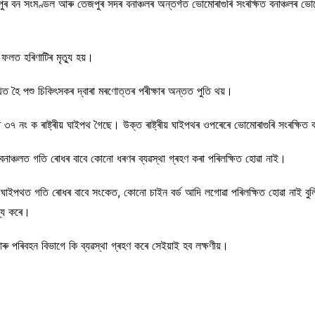
ুৰ বন সংমণ্ডল আৰু তেজপুৰ সদৰ বনাঞ্চলৰ অন্তৰ্গত ভোমোৰাগুৰি সংৰক্ষিত বনাঞ্চলৰ ভোমোৰা
 ফলত হৰিণাটিৰ মৃত্যু হয়।
থিত হৈ পশু চিকিৎসকৰ দ্বাৰা মৰণোত্তৰ পৰীক্ষাৰ অন্তত পুতি থয়।
্ত ৩৭ নং ক ৰাষ্ট্ৰীয় ঘাইপথ গৈছে। উক্ত ৰাষ্ট্ৰীয় ঘাইপথৰ ওপৰেৰে ভোমোৰাগুৰি সংৰক্ষি
ষিত বনাঞ্চলত গতি ৰোধৰ বাবে কোনো ধৰণৰ ব্যৱস্থা গ্ৰহণ কৰা পৰিলক্ষিত হোৱা নাই।
ীয় ঘাইপথত গতি ৰোধৰ বাবে সংকেত, কোনো চাইন বৰ্ড আদি লগোৱা পৰিলক্ষিত হোৱা নাই বু
ব্য কৰে।
ণ আৰু পৰিবহন বিভাগে কি ব্যৱস্থা গ্ৰহণ কৰে সেইয়াই হব লক্ষণীয়।