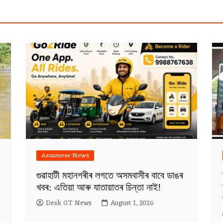
Assamese News
গুৱাহাটী মহানগৰীৰ লগতে অসমবাসীৰ বাবে ডাঙৰ
খবৰ: এতিয়া আৰু যাতায়াতৰ চিন্তা নাই!
Desk GT News
August 1, 2026