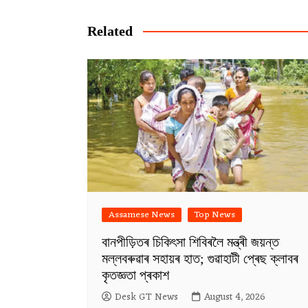
navigation
Related
Assamese News
Top News
বানপীড়িতৰ চিকিৎসা শিবিৰলৈ মন্ত্ৰী জয়ন্ত
মল্লবৰুৱাৰ সহায়ৰ হাত; গুৱাহাটী প্ৰেছ ক্লাবৰ
কৃতজ্ঞতা প্ৰকাশ
Desk GT News
August 4, 2026