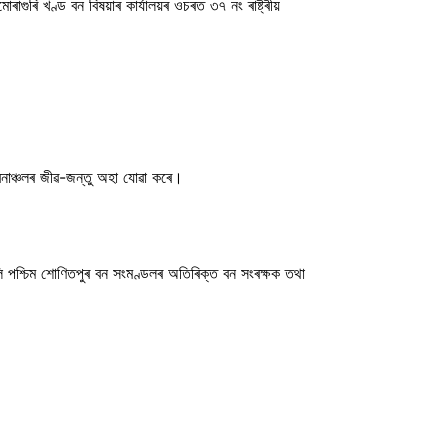
গুৰি খণ্ড বন বিষয়াৰ কাৰ্যালয়ৰ ওচৰত ৩৭ নং ৰাষ্ট্ৰীয়
ত বনাঞ্চলৰ জীৱ-জন্তু অহা যোৱা কৰে।
লি পশ্চিম শোণিতপুৰ বন সংমণ্ডলৰ অতিৰিক্ত বন সংৰক্ষক তথা