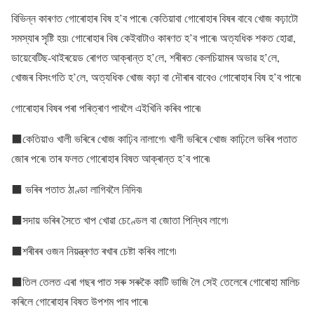
বিভিন্ন কাৰণত গোৰোহাৰ বিষ হ’ব পাৰে৷ কেতিয়াবা গোৰোহাৰ বিষৰ বাবে খোজ কঢ়াটো
সমস্যাৰ সৃষ্টি হয়৷ গোৰোহাৰ বিষ কেইবাটাও কাৰণত হ’ব পাৰে৷ অত্যধিক শকত হোৱা,
ডায়েবেটিছ-থাইৰয়েড ৰোগত আক্ৰান্ত হ’লে, শৰীৰত কেলচিয়ামৰ অভাৱ হ’লে,
খোজৰ বিসংগতি হ’লে, অত্যধিক খোজ কঢ়া বা দৌৰাৰ বাবেও গোৰোহাৰ বিষ হ’ব পাৰে৷
গোৰোহাৰ বিষৰ পৰা পৰিত্ৰাণ পাবলৈ এইখিনি কৰিব পাৰে৷
⬛কেতিয়াও খালী ভৰিৰে খোজ কাঢ়িব নালাগে৷ খালী ভৰিৰে খোজ কাঢ়িলে ভৰিৰ পতাত
জোৰ পৰে৷ তাৰ ফলত গোৰোহাৰ বিষত আক্ৰান্ত হ’ব পাৰে৷
⬛ ভৰিৰ পতাত ঠাণ্ডা লাগিবলৈ নিদিব৷
⬛সদায় ভৰিৰ সৈতে খাপ খোৱা চেণ্ডেল বা জোতা পিন্ধিব লাগে৷
⬛শৰীৰৰ ওজন নিয়ন্ত্ৰণত ৰখাৰ চেষ্টা কৰিব লাগে৷
⬛তিল তেলত এৰা গছৰ পাত সৰু সৰুকৈ কাটি ভাজি লৈ সেই তেলেৰে গোৰোহা মালিচ
কৰিলে গোৰোহাৰ বিষত উপশম পাব পাৰে৷