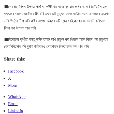
⬛গোৰোহা বিষত উপশম পাবলৈ কেইটামান সহজ ব্যায়াম কৰিব পাৰে৷ থিয় হৈ লৈ হাত
দুখনেৰে বেৰত জোৰকৈ হেঁচি ধৰি এখন ভৰি সন্মুখৰ ফালে আনিব লাগে৷ একেদৰে আনখন
ভৰি পিছলৈ চিধা কৰি ৰাখিব লাগে৷ এইদৰে ভৰি দুখন কেইবাৰমান সালসলনি কৰিলেও
বিষৰ পৰা উপশম পাব পাৰি৷
⬛যিকোনো ঘূৰণীয়া বস্তু ভৰিৰ তলত ৰাখি সন্মুখৰ পৰা পিছলৈ আৰু পিছৰ পৰা সন্মুখলৈ
কেইমিনিটমান ধৰি ঘুৰাই থাকিলেও গোৰোহাৰ বিষত ভাল ফল পাব পাৰি৷
Share this:
Facebook
X
More
WhatsApp
Email
LinkedIn