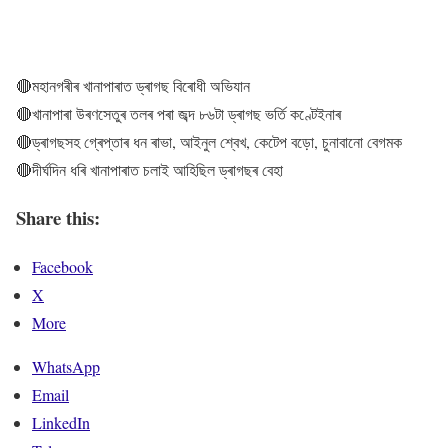
🔴মহানগৰীৰ খানাপাৰাত ড্ৰাগছ বিৰোধী অভিযান
🔴খানাপাৰা উৰণসেতুৰ তলৰ পৰা জব্দ ৮৬টা ড্ৰাগছ ভৰ্তি কণ্টেইনাৰ
🔴ড্ৰাগছসহ গ্ৰেপ্তাৰ ধন ৰাভা, আইনুল শ্বেখ, কেটেপ বড়ো, চুনাবানো বেগমক
🔴দীৰ্ঘদিন ধৰি খানাপাৰাত চলাই আহিছিল ড্ৰাগছৰ বেহা
Share this:
Facebook
X
More
WhatsApp
Email
LinkedIn