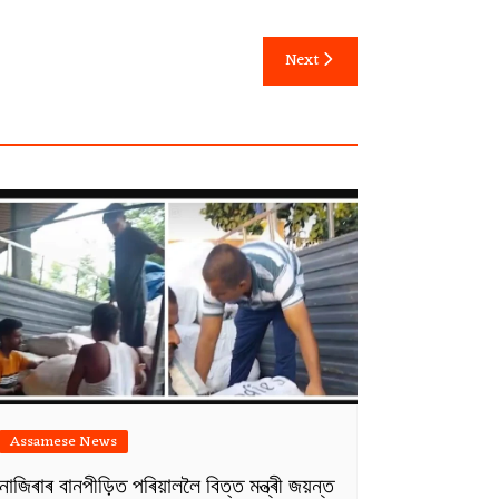
Next
Assamese News
নাজিৰাৰ বানপীড়িত পৰিয়াললৈ বিত্ত মন্ত্ৰী জয়ন্ত