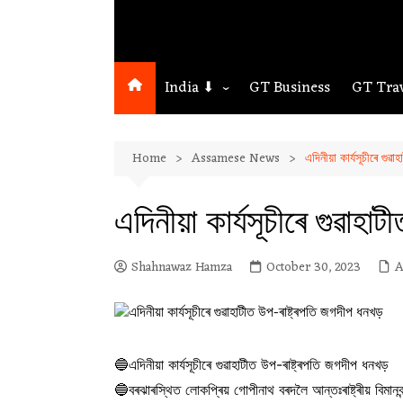
India ⬇
GT Business
GT Tra
Northeast
Home
Assamese News
এদিনীয়া কাৰ্যসূচীৰে গুৱ
Assam
Guwahati
এদিনীয়া কাৰ্যসূচীৰে গুৱাহ
Shahnawaz Hamza
October 30, 2023
A
🔵এদিনীয়া কাৰ্যসূচীৰে গুৱাহাটীত উপ-ৰাষ্ট্ৰপতি জগদীপ ধনখড়
🔵বৰঝাৰস্থিত লোকপ্ৰিয় গোপীনাথ বৰদলৈ আন্তঃৰাষ্ট্ৰীয় বিমানবন্