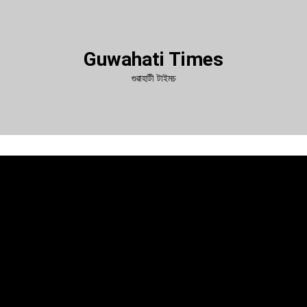
Guwahati Times
গুৱাহাটী টাইমচ