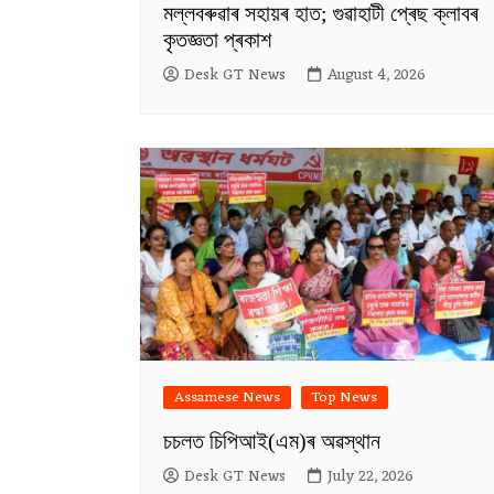
মল্লবৰুৱাৰ সহায়ৰ হাত; গুৱাহাটী প্ৰেছ ক্লাবৰ
কৃতজ্ঞতা প্ৰকাশ
Desk GT News
August 4, 2026
Assamese News
Top News
চচলত চিপিআই(এম)ৰ অৱস্থান
Desk GT News
July 22, 2026