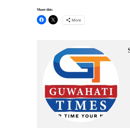
Share this:
More