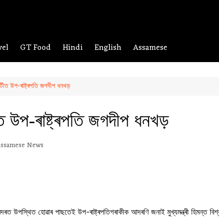
vel
GT Food
Hindi
English
Assamese
াহাটীত উপ-ৰাষ্ট্ৰপতি জগদীপ ধনখড়
াটীত উপ-ৰাষ্ট্ৰপতি জগদীপ ধনখড়
ssamese News
দৰত উপস্থিত হোৱাৰ পাছতেই উপ-ৰাষ্ট্ৰপতিগৰাকীক আদৰণি জনাই মুখ্যমন্ত্ৰী হিমন্ত বিশ্ব শ