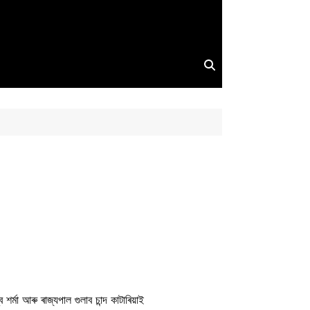
ৰ্মা আৰু ৰাজ্যপাল গুলাব চান্দ কাটাৰিয়াই