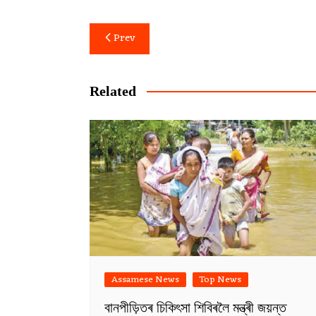
Post
Prev
navigation
Related
Assamese News
Top News
বানপীড়িতৰ চিকিৎসা শিবিৰলৈ মন্ত্ৰী জয়ন্ত