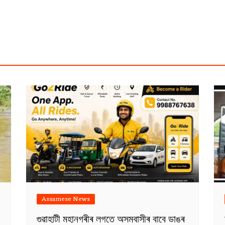
Assamese News
গুৱাহাটী মহানগৰীৰ লগতে অসমবাসীৰ বাবে ডাঙৰ