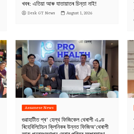
খবৰ: এতিয়া আৰু যাতায়াতৰ চিন্তা নাই!
Desk GT News
August 1, 2026
Assamese News
গুৱাহাটীত প্ৰ’ হেল্থ ফিজিকেল থেৰাপী এণ্ড
ৰিহেবিলিটেচন ক্লিনিকৰ উন্নত ফিজিঅ’থেৰাপী
আৰু পুনৰসংস্থাপন সেৱাৰ পৰিসৰ সম্প্ৰসাৰণ