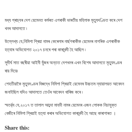
মধ্য প্ৰাচ্যৰ দেশ য়েমেনত কৰ্মৰত এগৰাকী ভাৰতীয় মহিলাক মৃত্যুদণ্ডিত কৰে দেশ
খনৰ আদালতে ৷
উল্লেখ্য যে,নিমিশা প্ৰিয়া নামৰ কেৰেলাৰ নাৰ্ছগৰাকীক য়েমেনৰ নাগৰিক এগৰাকীক
হত্যাৰ অভিযোগত ২০১৭ চনৰে পৰা কাৰাবন্দী হৈ আছিল ৷
সুদীৰ্ঘ সাত বছৰীয়া আইনী যুঁজৰ অন্তত দেশখনৰ এখন বিশেষ আদালতে মৃত্যুদণ্ডৰ
ৰায় দিয়ে৷
শেহতীয়াকৈ মৃত্যুদণ্ডৰ বিৰুদ্ধে নিমিশা প্ৰিয়াই য়েমেনৰ উচ্চতম ন্যায়ালয়ত আবেদন
জনাইছিল যদিও আদালতে তেওঁৰ আবেদন খাৰিজ কৰে ৷
স্মতৰ্ৱ্য যে,২০১৭ ত তালাল আব্দো মাহদী নামৰ য়েমেনৰ এজন লোকক নিচাযুক্ত
বেজীৰে নিমিশা প্ৰিয়াই হত্যা কৰাৰ অভিযোগত কাৰাবন্দী হৈ আছে কাৰাগাৰত ।
Share this: