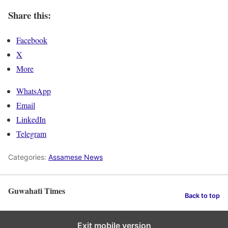
Share this:
Facebook
X
More
WhatsApp
Email
LinkedIn
Telegram
Categories:
Assamese News
Guwahati Times
Back to top
Exit mobile version