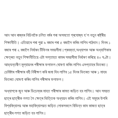
আন আন ৰাজ্যৰ নিচিনাকৈ চলিত বৰ্ষৰ পৰা অসমতো প্ৰযোজ্য হ’ল নতুন ৰাষ্ট্ৰীয়
শিক্ষানীতি। এতিয়াৰে পৰা পুৱা ৯ বজাৰ পৰা ৫ বজালৈ কৰিব লাগিব পাঠদান। দিনৰ ১
বজাৰ পৰা ২ বজালৈ নিৰ্ধাৰন টিফিনৰ সময়সীমা।প্ৰবক্তা,অধ্যাপক আৰু অধ্যাপিকাৰ
ক্ষেত্ৰত নতুন শিক্ষানীতিয়ে এটা সপ্তাহত কামৰ সময়সীমা নিৰ্ধাৰণ কৰিছে ৪০ ঘণ্টা।
আভ্যন্তৰীণ মূল্যায়নৰ পৰীক্ষাৰ ফলাফল ঘোষণা কৰিব লাগিব এসপ্তাহৰ ভিতৰত।
চেমিষ্টাৰ পৰীক্ষাৰ বহী নিৰীক্ষণ কৰি জমা দিব লাগিব ১৫ দিনৰ ভিতৰত আৰু ১ মাহৰ
ভিতৰত ঘোষণা কৰিব লাগিব পৰীক্ষাৰ ফলাফল।
অধ্যাপকে জুন আৰু ডিচেম্বৰ মাহত পৰীক্ষাৰ কামত জড়িত হব লাগিব। আন সময়ত
ছাত্ৰ ছাত্ৰীক লগত লৈ ক্ষেত্ৰ ভিত্তিক অধ্যয়ন কৰিব লাগিব। এই সমূহৰ উপৰি
বিশ্ববিদ্যালয় আৰু মহাবিদ্যালয়ত জড়িত লোকসকলে বিভিন্ন কাম কাজত ছাত্ৰ
ছাত্ৰীৰ লগত জড়িত হব লাগিব।