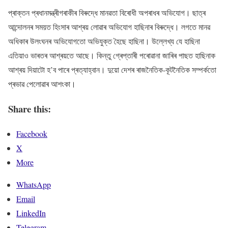
প্ৰাক্তন প্ৰধানমন্ত্ৰীগৰাকীৰ বিৰুদ্ধে মানৱতা বিৰোধী অপৰাধৰ অভিযোগ। ছাত্ৰ
আন্দোলনৰ সময়ত হিংসাৰ আশ্ৰয় লোৱাৰ অভিযোগ হাছিনাৰ বিৰুদ্ধে। লগতে মানৱ
অধিকাৰ উলংঘনৰ অভিযোগতো অভিযুক্ত হৈছে হাছিনা। উল্লেখ্য যে হাছিনা
এতিয়াও ভাৰতৰ আশ্ৰয়তে আছে। কিন্তু গ্ৰেপ্তাৰী পৰোৱানা জাৰিৰ পাছত হাছিনাক
আশ্ৰয় দিয়াটো হ’ব পাৰে প্ৰত্যাহ্বান। দুয়ো দেশৰ ৰাজনৈতিক-কূটনৈতিক সম্পৰ্কতো
প্ৰভাৱ পেলোৱাৰ আশংকা।
Share this:
Facebook
X
More
WhatsApp
Email
LinkedIn
Telegram