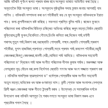
আজি নাটখনি পূৰ্ণাংগ ৰূপত প্ৰথম বাৰৰ বাবে সংস্কৃত ভাষাত অভিনীত কৰা হৈছে।
অমৃততকৈ মিঠা সংস্কৃত ভাষা। সংস্কৃতৰ পৃষ্ঠভূমিক সদায় সন্মান জনায় আগবাঢ়ি যাব
লাগিব । নাটকখনি সম্পাদনা কৰা গুণ শইকীয়াই কয় যে মূল সংস্কৃত নাটকখনকে ইয়াত
পাব। কলা-কুশলীসকলে কষ্ট কৰিছে। সফলতা প্ৰাপ্তি বুলিব পাৰি। ৰাজেন ফুকনে
পৰিচালনা কৰা নাটকখনিৰ বিভিন্ন চৰিত্ৰত অভিনয় কৰিছে ৰুবুল মহন্ত,নিৰ্মান জ্যোতি
মুক্তিয়াৰ,তন্মী ফুকন,নিবেদিতা গৌতম,চিংকি কলিতা বৰা,দিজেন শৰ্মা,বৰ্ণালী
পৰাশৰ,পুতুল শৰ্মা,বিকাশ বৰা,নৱজ্যোতি গোস্বামী, লক্ষ্য জ্যোতি গোস্বামী,প্ৰকাশ
শইকীয়া, যুগল হাজৰিকা,প্ৰশান্ত গোস্বামী,সত্য প্ৰসাদ শৰ্মা,কমলেশ শইকীয়া,ময়ূখী
বেজবৰুৱা,জিষ্ণু বেজবৰুৱা,মানসী দেৱী,ঘোষিতা শৰ্মা আদিয়ে। নাটকখনৰ সহযোগী
পৰিচালনা ড° দ্বিজেন শৰ্মা আৰু সংগীত পৰিচালক দীপক কুমাৰ শৰ্মাৰ। মঞ্চসজ্জা আৰু
বেশভূষাত মৃদু মৌচম বৰা,কলা নিৰ্দেশনা জ্যোতি গগণৰ আৰু অংগ সজ্জাত প্ৰকাশ বৰা
। নাটখনিৰ সামগ্ৰিক ব্যৱস্থাপনা ড” ধৰ্মেশ্বৰ গোস্বামীৰ আৰু সংগীত সহযোগী
অতুল মহন্ত,অভিষেক ধৰ আৰু গুণকান্ত দাস। নান্দী শ্লোক আৰু সংলাপৰ নেপথ্যৰ
শিল্পী ৰঞ্জন বেজবৰুৱা আৰু গীতত ইন্দ্ৰাণী বৰাৰ । উল্লেখ্য যে সহস্ৰাধিক দৰ্শকে
উপভোগ কৰা নাটখনি আপ্লুত হৈ পৰাৰ লগতে সংস্কৃত ভাষা বিকাশ মঞ্চৰ এনে
প্ৰচেষ্টাৰ শলাগ লৈছে ।