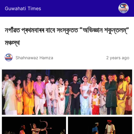
Guwahati Times
নগাঁৱত প্ৰথমবাৰৰ বাবে সংস্কৃতত “অভিজ্ঞান শকুন্তলম্”
মঞ্চস্থ
Shahnawaz Hamza
2 years ago