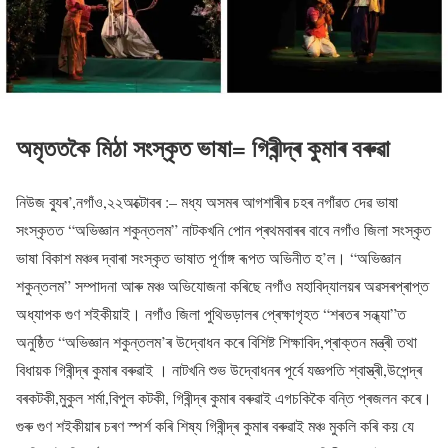
অমৃততকৈ মিঠা সংস্কৃত ভাষা= গিৰীন্দ্ৰ কুমাৰ বৰুৱা
নিউজ ব্যুৰ’,নগাঁও,২২অক্টোবৰ :– মধ্য অসমৰ আগশাৰীৰ চহৰ নগাঁৱত দেৱ ভাষা
সংস্কৃতত “অভিজ্ঞান শকুন্তলম” নাটকখনি পোন প্ৰথমবাৰৰ বাবে নগাঁও জিলা সংস্কৃত
ভাষা বিকাশ মঞ্চৰ দ্বাৰা সংস্কৃত ভাষাত পূৰ্ণাঙ্গ ৰূপত অভিনীত হ’ল। “অভিজ্ঞান
শকুন্তলম” সম্পাদনা আৰু মঞ্চ অভিযোজনা কৰিছে নগাঁও মহাবিদ্যালয়ৰ অৱসৰপ্ৰাপ্ত
অধ্যাপক গুণ শইকীয়াই। নগাঁও জিলা পুথিভড়ালৰ প্ৰেক্ষাগৃহত “শৰতৰ সন্ধ্যা”ত
অনুষ্ঠিত “অভিজ্ঞান শকুন্তলম’ৰ উদ্বোধন কৰে বিশিষ্ট শিক্ষাবিদ,প্ৰাক্তন মন্ত্ৰী তথা
বিধায়ক গিৰীন্দ্ৰ কুমাৰ বৰুৱাই । নাটখনি শুভ উদ্বোধনৰ পূৰ্বে যজ্ঞপতি শ্বাস্ত্ৰী,উপেন্দ্ৰ
বৰকটকী,মুকুল শৰ্মা,বিপুল কটকী, গিৰীন্দ্ৰ কুমাৰ বৰুৱাই এগচকিকৈ বন্তি প্ৰজলন কৰে।
গুৰু গুণ শইকীয়াৰ চৰণ স্পৰ্শ কৰি শিষ্য গিৰীন্দ্ৰ কুমাৰ বৰুৱাই মঞ্চ মুকলি কৰি কয় যে