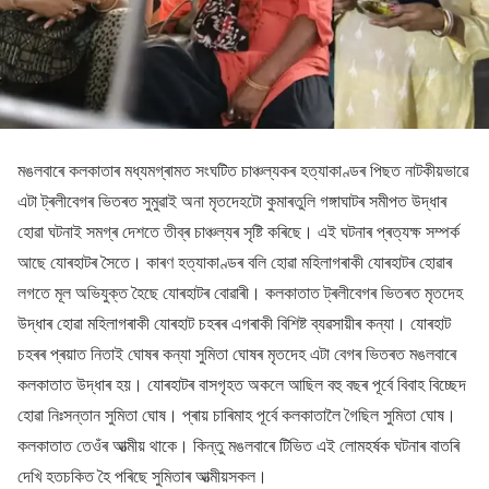
মঙলবাৰে কলকাতাৰ মধ্যমগ্ৰামত সংঘটিত চাঞ্চল্যকৰ হত্যাকাণ্ডৰ পিছত নাটকীয়ভাৱে
এটা ট্ৰলীবেগৰ ভিতৰত সুমুৱাই অনা মৃতদেহটো কুমাৰতুলি গঙ্গাঘাটৰ সমীপত উদ্ধাৰ
হোৱা ঘটনাই সমগ্ৰ দেশতে তীব্ৰ চাঞ্চল্যৰ সৃষ্টি কৰিছে। এই ঘটনাৰ প্ৰত্যক্ষ সম্পৰ্ক
আছে যোৰহাটৰ সৈতে। কাৰণ হত্যাকাণ্ডৰ বলি হোৱা মহিলাগৰাকী যোৰহাটৰ হোৱাৰ
লগতে মূল অভিযুক্ত হৈছে যোৰহাটৰ বোৱাৰী। কলকাতাত ট্ৰলীবেগৰ ভিতৰত মৃতদেহ
উদ্ধাৰ হোৱা মহিলাগৰাকী যোৰহাট চহৰৰ এগৰাকী বিশিষ্ট ব্যৱসায়ীৰ কন্যা। যোৰহাট
চহৰৰ প্ৰয়াত নিতাই ঘোষৰ কন্যা সুমিতা ঘোষৰ মৃতদেহ এটা বেগৰ ভিতৰত মঙলবাৰে
কলকাতাত উদ্ধাৰ হয়। যোৰহাটৰ বাসগৃহত অকলে আছিল বহু বছৰ পূৰ্বে বিবাহ বিচ্ছেদ
হোৱা নিঃসন্তান সুমিতা ঘোষ। প্ৰায় চাৰিমাহ পূৰ্বে কলকাতালৈ গৈছিল সুমিতা ঘোষ।
কলকাতাত তেওঁৰ আত্মীয় থাকে। কিন্তু মঙলবাৰে টিভিত এই লোমহৰ্ষক ঘটনাৰ বাতৰি
দেখি হতচকিত হৈ পৰিছে সুমিতাৰ আত্মীয়সকল।