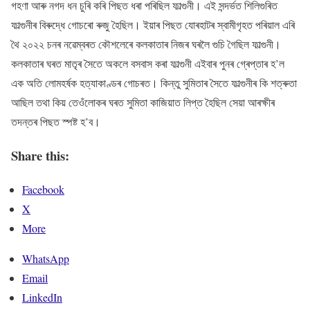
গহণা আৰু নগদ ধন চুৰি কৰি পিছত ধৰা পৰিছিল ফাল্গুনী। এই সন্দৰ্ভত শিলিগুৰিত
ফাল্গুনীৰ বিৰুদ্ধে গোচৰো ৰুজু হৈছিল। ইয়াৰ পিছত যোৰহাটৰ স্বামীগৃহত পৰিয়াল এৰি
থৈ ২০২২ চনৰ নৱেম্বৰত কৌশলেৰে কলকাতাৰ নিজৰ ঘৰলৈ গুচি গৈছিল ফাল্গুনী।
কলকাতাৰ ঘৰত মাতৃৰ সৈতে অকলে বসবাস কৰা ফাল্গুনী এইবাৰ পুনৰ গ্ৰেপ্তাৰ হ’ল
এক অতি লোমহৰ্ষক হত্যাকাণ্ডৰ গোচৰত। কিন্তু সুমিতাৰ সৈতে ফাল্গুনীৰ কি শত্ৰুতা
আছিল তথা কিয় তেওঁলোকৰ ঘৰত সুমিতা কাজিয়াত লিপ্ত হৈছিল সেয়া আৰক্ষীৰ
তদন্তৰ পিছত স্পষ্ট হ’ব।
Share this:
Facebook
X
More
WhatsApp
Email
LinkedIn