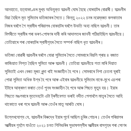
আনহাতে, হত্যাকাণ্ডৰ মুখ্য অভিযুক্ত ফাল্গুনী ঘোষ হৈছে যোৰহাটৰ বোৱাৰী। ফাল্গুনীৰ
বিয়া হৈছিল মৃত সুমিতাৰ ভতিজাকৰ সৈতে। কিন্তু ২০২২ চনৰ নৱেম্বৰত কলকাতাৰ
নিজৰ ঘৰলৈ গৈ স্বামীৰ পৰিয়ালৰ যোৰহাটৰ ঘৰলৈ উভতি অহা নাছিল ফাল্গুনী। তাৰ
বিপৰীতে স্বামীৰ পৰা ভৰণ-পোষণৰ দাবী কৰি আদালতৰ জাননী পঠিয়াইছিল ফাল্গুনীয়ে।
তেতিয়াৰে পৰা যোৰহাটৰ স্বামীগৃহৰ সৈতে সম্পৰ্ক নাছিল ধৃত ফাল্গুনীৰ।
ভতিজা বোৱাৰী ফাল্গুনীৰ ঘৰলৈ যোৱা সুমিতাৰ সৈতে সোমবাৰে বিয়লি প্ৰায় ৪ বজাত
কাজিয়াত লিপ্ত হৈছিল সুমিতা আৰু ফাল্গুনী। তেতিয়া ফাল্গুনীয়ে গতা মাৰি দিয়াত
সুমিতাই এখন বেৰত মূৰত খুন্দা খাই সংজ্ঞাহীন হৈ পৰে। সোমবাৰে নিশা চেতনা ঘূৰাই
পোৱা সুমিতা অধিক উগ্ৰ হৈ পৰে আৰু এইবাৰ ফাল্গুনীয়ে সুমিতাৰ নাকে-মুখে এচপৰা
ইটাৰে আক্ৰমণ কৰাত তেওঁ পুনৰ সংজ্ঞাহীন হৈ পৰে আৰু পিছত মৃত্যু হয়। ইয়াৰ
পিছতে মঙলবাৰে মৃতদেহটো এটা ট্ৰলীবেগত ভৰাই নদীত পেলাবলৈ মাতৃৰ সৈতে আহি
থাকোতে ধৰা পৰে ফাল্গুনী আৰু তেওঁৰ মাতৃ আৰতি ঘোষ।
উল্লেখযোগ্য যে, ফাল্গুনীৰ বিৰুদ্ধে ইয়াৰ পূৰ্বে আছিল চুৰিৰ গোচৰ। তেওঁৰ পৰিয়ালৰ
আত্মীয়ৰ গৃহলৈ যাওঁতে ২০২১ চনত শিলিগুৰিৰ সুভাষপল্লীৰ আত্মীয়ৰ বাসগৃহৰ পৰা সোণৰ