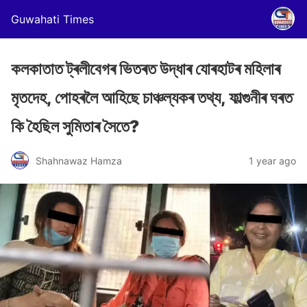
Guwahati Times
কলকাতাত ট্ৰলীবেগৰ ভিতৰত উদ্ধাৰ যোৰহাটৰ মহিলাৰ
মৃতদেহ, পোহৰলৈ আহিছে চাঞ্চল্যকৰ তথ্য, ফাল্গুনীৰ ঘৰত
কি হৈছিল সুমিতাৰ সৈতে?
Shahnawaz Hamza
1 year ago