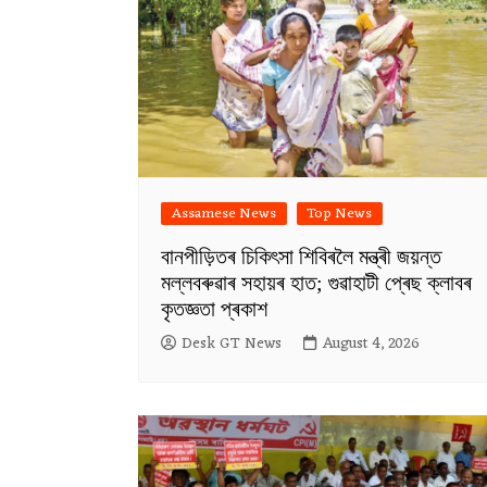
Assamese News
Top News
বানপীড়িতৰ চিকিৎসা শিবিৰলৈ মন্ত্ৰী জয়ন্ত
মল্লবৰুৱাৰ সহায়ৰ হাত; গুৱাহাটী প্ৰেছ ক্লাবৰ
কৃতজ্ঞতা প্ৰকাশ
Desk GT News
August 4, 2026