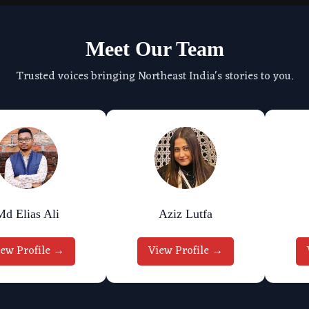
Meet Our Team
Trusted voices bringing Northeast India's stories to you.
Md Elias Ali
Aziz Lutfa
iew Profile →
View Profile →