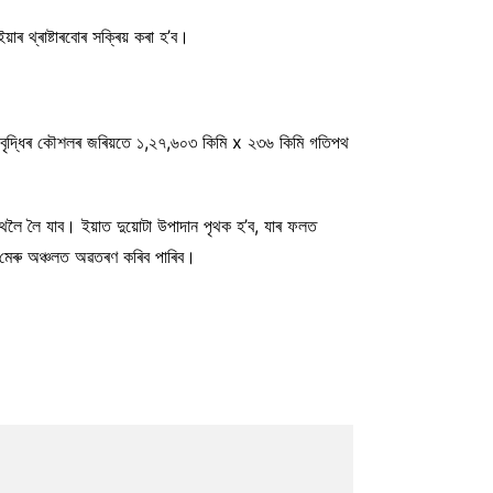
াৰ থ্ৰাষ্টাৰবোৰ সক্ৰিয় কৰা হ’ব।
 বৃদ্ধিৰ কৌশলৰ জৰিয়তে ১,২৭,৬০৩ কিমি x ২৩৬ কিমি গতিপথ
পথলৈ লৈ যাব। ইয়াত দুয়োটা উপাদান পৃথক হ’ব, যাৰ ফলত
িণ মেৰু অঞ্চলত অৱতৰণ কৰিব পাৰিব।