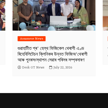
Assamese News
গুৱাহাটীত প্ৰ’ হেল্থ ফিজিকেল থেৰাপী এণ্ড
ৰিহেবিলিটেচন ক্লিনিকৰ উন্নত ফিজিঅ’থেৰাপী
আৰু পুনৰসংস্থাপন সেৱাৰ পৰিসৰ সম্প্ৰসাৰণ
Desk GT News
July 22, 2026