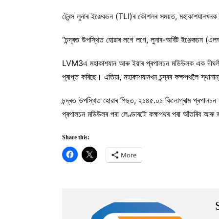
ট্ৰেন্স লুনাৰ ইঞ্জেকচন (TLI)ৰ কৌশলৰ সময়ত, মহাকাশযানখনক পৃথ
‘‘চন্দ্ৰত উপস্থিত হোৱাৰ লগে লগে, লুনাৰ-অৰ্বিট ইঞ্জেকচন 
LVM3এ মহাকাশযান আৰু ইয়াৰ প্ৰপালচন মডিউলক এক দীঘলীয়
প্ৰাপ্ত কৰিছে। এতিয়া, মহাকাশযানখন চন্দ্ৰৰ কক্ষপথলৈ স্থান
চন্দ্ৰত উপস্থিত হোৱাৰ পিছত, ২১৪৫.০১ কিলোগ্ৰাম প্ৰপালচন 
প্ৰপালচন মডিউলৰ পৰা লেণ্ডাৰটো কক্ষপথৰ পৰা আঁতৰিব আৰু ভা
Share this:
More