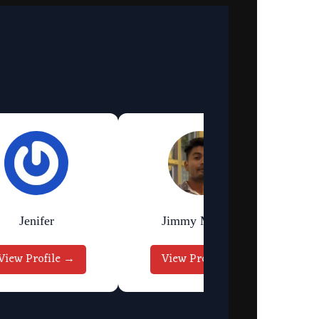
Jenifer
Jimmy Murmu
View Profile →
View Profile →