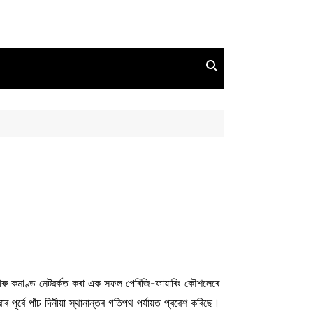
িং আৰু কমাণ্ড নেটৱৰ্কত কৰা এক সফল পেৰিজি-ফায়াৰিং কৌশলেৰে
পূৰ্বে পাঁচ দিনীয়া স্থানান্তৰ গতিপথ পৰ্যায়ত প্ৰৱেশ কৰিছে।