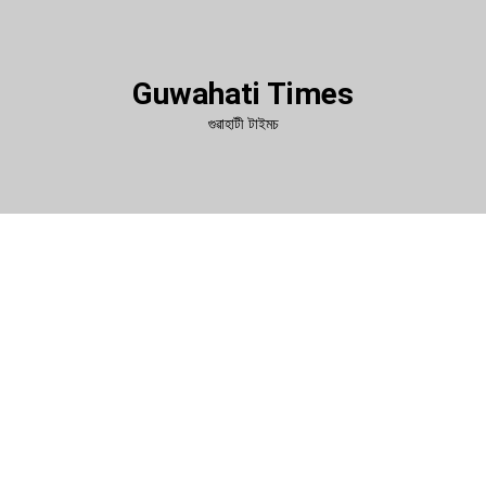
Guwahati Times
গুৱাহাটী টাইমচ