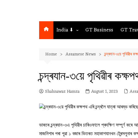
India ⬇
GT Business
GT Tra
Northeast
Home
Assamese News
চন্দ্ৰযান-৩য়ে পৃথিৱীৰ ক
Assam
Guwahati
চন্দ্ৰযান-৩য়ে পৃথিৱীৰ কক্ষ
Shahnawaz Hamza
August 1, 2023
Ass
ভাৰতৰ চন্দ্ৰযান-৩এ পৃথিৱীৰ চাৰিওফালে প্ৰদক্ষিণ সম্পূৰ্ণ ক
মাজনিশাৰ পৰা পুৱা ১ বজাৰ ভিতৰত মহাকাশযানখন ট্ৰেন্সলুনাৰ কক্