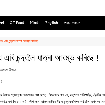
vel
GT Food
Hindi
English
Assamese
ক্ষপথ এৰি চন্দ্ৰলৈ যাত্ৰা আৰম্ভ কৰিছে !
পথ এৰি চন্দ্ৰলৈ যাত্ৰা আৰম্ভ কৰিছে !
amese News
ৰে আৰু ইয়াক ট্ৰেন্সলুনাৰ কক্ষপথত ৰখা হৈছে। ইছৰোৱে কয় যে, ইছৰোৰ টেলিমেট্ৰি, ট্ৰেক
ষপথত ৰখা হৈছে। এই কৌশলেৰে অভিযানটোৱে ইয়াৰ চন্দ্ৰ-কেন্দ্ৰিক পৰ্যায়লৈ অগ্ৰসৰ হোৱাৰ 