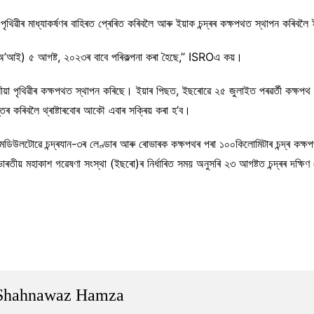
িৱীৰ মাধ্যাকৰ্ষণৰ বাহিৰত প্ৰেৰিত কৰিবলৈ আৰু ইয়াক চন্দ্ৰৰ কক্ষপথত স্থাপন কৰিবলৈ ইয়
(এলঅ’আই) ৫ আগষ্ট, ২০২৩ৰ বাবে পৰিকল্পনা কৰা হৈছে,’’ ISROএ কয়।
া পৃথিৱীৰ কক্ষপথত স্থাপন কৰিছে। ইয়াৰ পিছত, ইছৰোৱে ২৫ জুলাইত পৰৱৰ্তী কক্ষপথ
ান্তৰ কৰিবলৈ থ্ৰাষ্টাৰবোৰ আকৌ এবাৰ সক্ৰিয় কৰা হ’ব।
মডিউলটোৱে চন্দ্ৰযান-৩ৰ লেণ্ডাৰ আৰু ৰোভাৰক কক্ষপথৰ পৰা ১০০কিলোমিটাৰ চন্দ্ৰ কক্ষ
ৰতীয় মহাকাশ গৱেষণা সংস্থা (ইছৰো)ৰ নিৰ্ধাৰিত সময় অনুসৰি ২৩ আগষ্টত চন্দ্ৰৰ দক্ষ
Shahnawaz Hamza