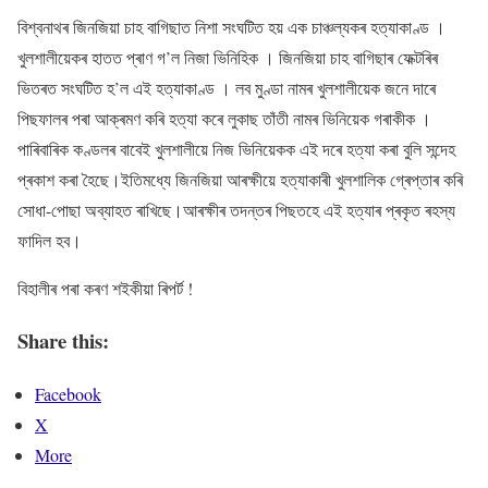
বিশ্বনাথৰ জিনজিয়া চাহ বাগিছাত নিশা সংঘটিত হয় এক চাঞ্চল্যকৰ হত্যাকাণ্ড ।
খুলশালীয়েকৰ হাতত প্ৰাণ গ’ল নিজা ভিনিহিক । জিনজিয়া চাহ বাগিছাৰ ফেক্টৰিৰ
ভিতৰত সংঘটিত হ’ল এই হত্যাকাণ্ড । লব মুণ্ডা নামৰ খুলশালীয়েক জনে দাৰে
পিছফালৰ পৰা আক্ৰমণ কৰি হত্যা কৰে লুকাছ তাঁতী নামৰ ভিনিয়েক গৰাকীক ।
পাৰিবাৰিক কণ্ডলৰ বাবেই খুলশালীয়ে নিজ ভিনিয়েকক এই দৰে হত্যা কৰা বুলি সন্দেহ
প্ৰকাশ কৰা হৈছে।ইতিমধ্যে জিনজিয়া আৰক্ষীয়ে হত্যাকাৰী খুলশালিক গ্ৰেপ্তাৰ কৰি
সোধা-পোছা অব্যাহত ৰাখিছে।আৰক্ষীৰ তদন্তৰ পিছতহে এই হত্যাৰ প্ৰকৃত ৰহস্য
ফাদিল হব।
বিহালীৰ পৰা কৰণ শইকীয়া ৰিপৰ্ট !
Share this:
Facebook
X
More