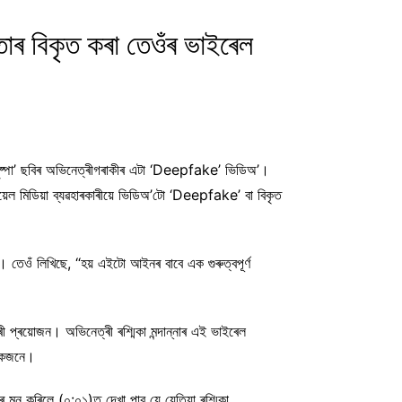
ত্তাৰ বিকৃত কৰা তেওঁৰ ভাইৰেল
‘পুষ্পা’ ছবিৰ অভিনেত্ৰীগৰাকীৰ এটা ‘Deepfake’ ভিডিঅ’।
য়েল মিডিয়া ব্যৱহাৰকাৰীয়ে ভিডিঅ’টো ‘Deepfake’ বা বিকৃত
়। তেওঁ লিখিছে, “হয় এইটো আইনৰ বাবে এক গুৰুত্বপূৰ্ণ
 প্ৰয়োজন। অভিনেত্ৰী ৰশ্মিকা মন্দান্নাৰ এই ভাইৰেল
দিকজনে।
ৰে মন কৰিলে (০:০১)ত দেখা পাব যে যেতিয়া ৰশ্মিকা