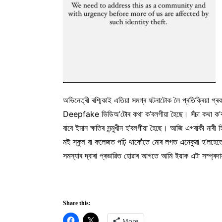
অভিনেত্ৰী ৰশ্মিকাই এতিয়া সমগ্ৰ ঘটনাটোক লৈ প্ৰতিক্ৰিয়া প
Deepfake ভিডিঅ’টোৰ কথা ক’বলগীয়া হৈছে। সঁচা কথা ক’বলৈ
বাবে ইমান ক্ষতিৰ সন্মুখীন হ’বলগীয়া হৈছে। আজি এগৰাকী নাৰী 
মই স্কুল বা কলেজত পঢ়ি থাকোঁতে মোৰ লগত এনেকুৱা হ’লহেতে
সমস্যাৰ দ্বাৰা প্ৰভাৱিত হোৱাৰ আগতে আমি ইয়াক এটা সম্প্ৰদ
Share this:
More