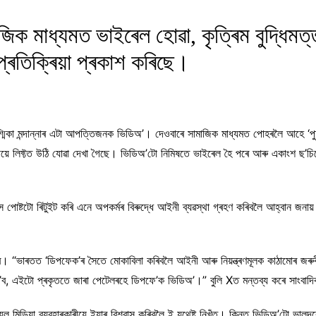
ামাজিক মাধ্যমত ভাইৰেল হোৱা, কৃত্ৰিম বুদ্ধিম
প্ৰতিক্ৰিয়া প্ৰকাশ কৰিছে।
ৰশ্মিকা মন্দান্নাৰ এটা আপত্তিজনক ভিডিঅ’। দেওবাৰে সামাজিক মাধ্যমত পোহৰলৈ আহে 
াকীয়ে লিফ্টত উঠি যোৱা দেখা গৈছে। ভিডিঅ’টো নিমিষতে ভাইৰেল হৈ পৰে আৰু একাংশ ছ’চি
স পোষ্টটো ৰিটুইট কৰি এনে অপকৰ্মৰ বিৰুদ্ধে আইনী ব্যৱস্থা গ্ৰহণ কৰিবলৈ আহ্বান জনায
ৰে। “ভাৰতত ‘ডিপফেক’ৰ সৈতে মোকাবিলা কৰিবলৈ আইনী আৰু নিয়ন্ত্ৰণমূলক কাঠামোৰ জৰুৰী
ৰ’ব, এইটো প্ৰকৃততে জাৰা পেটেলৰহে ডিপফে’ক ভিডিঅ’।” বুলি Xত মন্তব্য কৰে সাংবা
মিডিয়া ব্যৱহাৰকাৰীয়ে ইয়াৰ বিশ্বাস কৰিবলৈ ই যথেষ্ট নিখুঁত। কিন্তু ভিডিঅ’টো ভালদ