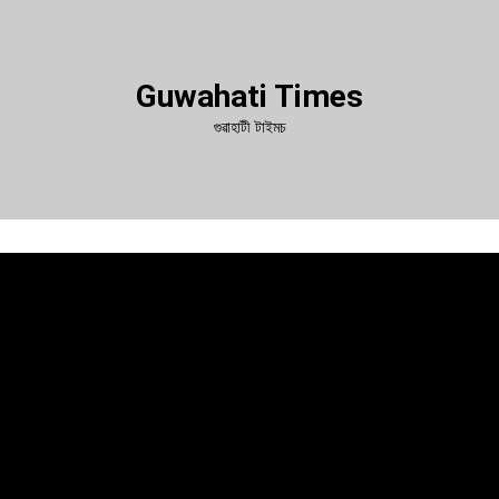
Guwahati Times
গুৱাহাটী টাইমচ