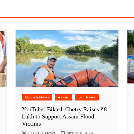
English News
Assam
Top News
YouTuber Bikash Chetry Raises ₹8
Lakh to Support Assam Flood
Victims
Desk GT News
August 6, 2026