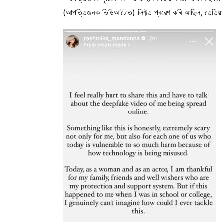
(আপত্তিজনক ভিডিঅ’টোত) লিফ্টত প্ৰৱেশ কৰি আছিল, তেতিয়া 