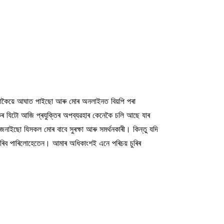
ই সঁচাকৈয়ে আঘাত পাইছো আৰু মোৰ অনলাইনত বিয়পি পৰা
ৰ যিটো আজি প্ৰযুক্তিৰ অপব্যৱহাৰ কেনেকৈ চলি আছে যাৰ
দ জনাইছো যিসকল মোৰ বাবে সুৰক্ষা আৰু সমৰ্থনকাৰী। কিন্তু যদি
কৰিব পাৰিলোহেতেন। আমাৰ অধিকাংশই এনে পৰিচয় চুৰিৰ