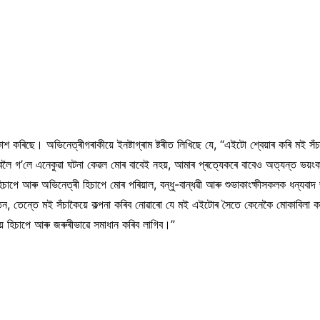
্ৰকাশ কৰিছে। অভিনেত্ৰীগৰাকীয়ে ইনষ্টাগ্ৰাম ষ্টৰীত লিখিছে যে, “এইটো শ্বেয়াৰ কৰি ম
 গ’লে এনেকুৱা ঘটনা কেৱল মোৰ বাবেই নহয়, আমাৰ প্ৰত্যেকৰে বাবেও অত্যন্ত ভয়ংক
হিচাপে আৰু অভিনেত্ৰী হিচাপে মোৰ পৰিয়াল, বন্ধু-বান্ধৱী আৰু শুভাকাংক্ষীসকলক ধন্যবা
ন, তেন্তে মই সঁচাকৈয়ে কল্পনা কৰিব নোৱাৰো যে মই এইটোৰ সৈতে কেনেকৈ মোকাবিলা 
ায় হিচাপে আৰু জৰুৰীভাৱে সমাধান কৰিব লাগিব।”