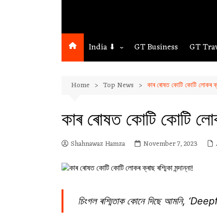
India ⬇
GT Business
GT Tra
Northeast
Home
Top News
কাৰ ৰোষত কোটি কোটি লোকৰ ক্ৰাছ 
Assam
Guwahati
কাৰ ৰোষত কোটি কোটি লোকৰ ক
Shahnawaz Hamza
November 7, 2023
চিংগল ৰশ্মিতাক কোনে দিছে আমনি, ‘Deepfa