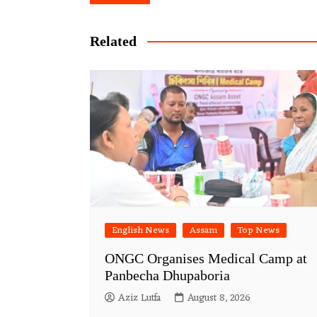
navigation
Related
English News
Assam
Top News
ONGC Organises Medical Camp at
Panbecha Dhupaboria
Aziz Lutfa
August 8, 2026