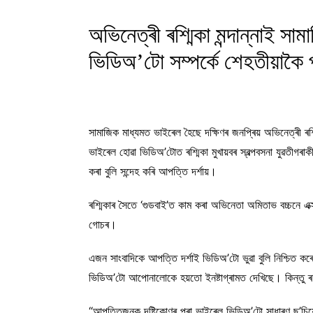
অভিনেত্ৰী ৰশ্মিকা মন্দান্নাই স
ভিডিঅ’টো সম্পৰ্কে শেহতীয়াকৈ 
সামাজিক মাধ্যমত ভাইৰেল হৈছে দক্ষিণৰ জনপ্ৰিয় অভিনেত্ৰী 
ভাইৰেল হোৱা ভিডিঅ’টোত ৰশ্মিকা মুখায়বৰ স্বল্পবসনা যুৱতীগৰ
কৰা বুলি সন্দেহ কৰি আপত্তি দৰ্শায়।
ৰশ্মিকাৰ সৈতে ‘গুডবাই’ত কাম কৰা অভিনেতা অমিতাভ বচ্চনে এক্
গোচৰ।
এজন সাংবাদিকে আপত্তি দৰ্শাই ভিডিঅ’টো ভুৱা বুলি নিশ্চিত ক
ভিডিঅ’টো আপোনালোকে হয়তো ইনষ্টাগ্ৰামত দেখিছে। কিন্তু 
“আপত্তিজনক দৃষ্টিকোণৰ পৰা ভাইৰেল ভিডিঅ’টো সাধাৰণ ছ’চিয়েল 