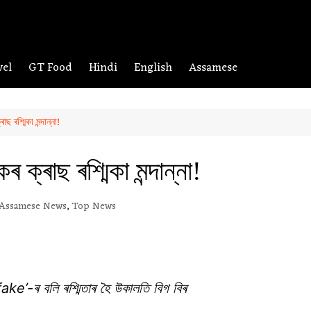
vel
GT Food
Hindi
English
Assamese
ৰশ্মিকা মন্দান্না!
্ৰাছ ৰশ্মিকা মন্দান্না!
Assamese News
,
Top News
ke’-ৰ বলি ৰশ্মিতাৰ হৈ উকালতি বিগ বিৰ