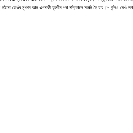
হঠাতে তেওঁৰ মুখখন আন এগৰাকী যুৱতীৰ পৰা ৰশ্মিকালৈ সলনি হৈ যায়।’- বুলিও তেওঁ ল