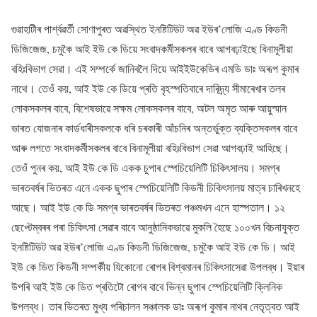
গুৱাহাটীৰ পাৰ্শ্বৱৰ্তী সোণাপুৰত অৱস্থিত ইনষ্টিটিউট অৱ ইউৰ’লোজি এণ্ড কিডনী
ডিজিজেজ, চমুকৈ আই ইউ কে ডিয়ে সংবাদকৰ্মীসকলৰ বাবে আগবঢ়াইছে বিনামূলীয়া
বহিঃবিভাগ সেৱা। এই সম্পৰ্কে জানিবলৈ দিয়ে আইইউকেডিৰ এমডি ডাঃ অৰূপ কুমাৰ
নাথে। তেওঁ কয়, আই ইউ কে ডিয়ে প্ৰতি বৃহস্পতিবাৰে দাৰিদ্ৰ্য সীমাৰেখাৰ তলৰ
লোকসকলৰ বাবে, বিশেষভাৱে সক্ষম লোকসকলৰ বাবে, অটল অমৃত আৰু আয়ুস্মান
ভাৰত যোজনাৰ কাৰ্ডধাৰীসকলকে ধৰি চৰকাৰী আঁ‌চনিৰ অন্তৰ্ভুক্ত ব্যক্তিসকলৰ বাবে
আৰু লগতে সংবাদকৰ্মীসকলৰ বাবে বিনামূলীয়া বহিঃবিভাগ সেৱা আগবঢ়াই আহিছে।
তেওঁ পুনৰ কয়, আই ইউ কে ডি একক চুপাৰ স্পেচিয়েলিটি চিকিৎসালয়। সমগ্ৰ
ভাৰতবৰ্ষৰ ভিতৰত এনে একক ছুপাৰ স্পেচিয়েলিটি কিডনী চিকিৎসালয় মাত্ৰ চাৰিখনহে
আছে। আই ইউ কে ডি সমগ্ৰ ভাৰতবৰ্ষৰ ভিতৰত পঞ্চমখন এনে হাস্পতাল। ১২
ছেপ্টেম্বৰৰ পৰা চিকিৎসা সেৱাৰ বাবে আনুষ্ঠানিকভাৱে মুকলি হৈছে ১০০খন বিচনাযুক্ত
ইনষ্টিটিউট অৱ ইউৰ’লোজি এণ্ড কিডনী ডিজিজেজ, চমুকৈ আই ইউ কে ডি। আই
ইউ কে ডিত কিডনী সম্পৰ্কীয় যিকোনো ৰোগৰ বিশ্বমানৰ চিকিৎসাসেৱা উপলব্ধ। ইয়াৰ
উপৰি আই ইউ কে ডিত প্ৰতিটো ৰোগৰ বাবে ভিন্ন ছুপাৰ স্পেচিয়েলিটি ক্লিনিক
উপলব্ধ। তাৰ ভিতৰত মুখ্য পৰিচালন সঞ্চালক ডাঃ অৰূপ কুমাৰ নাথৰ নেতৃত্বত আই