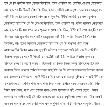
ইউ কে ডি প্ৰষ্টেট আৰু লেজাৰ ক্লিনিক, ইউৰ’লোজিষ্ট ডাঃ দেৱজিৎ বৈশ্যৰ নেতৃত্বত
আই ইউ কে ডি কিডনী ষ্টোন ক্লিনিক, ইউৰ’লোজিষ্ট ডাঃ অনুপ দত্তবৰুৱাৰ নেতৃত্বত
আই ইউ কে ডি মেনচ্ হেলথ্ আৰু চেক্স ক্লিনিক, ইউৰ’লোজিষ্ট ডাঃ বৰুণ কুমাৰৰ
নেতৃত্বত আই ইউ কে ডি কেঞ্চাৰ ক্লিনিক, ইউৰ’লোজিষ্ট ডাঃ সুমিত কাব্ৰাৰ নেতৃত্বত
আই ইউ কে ডি সংৰোপন আৰু পুনৰ-সংস্থাপন ক্লিনিক, বিশিষ্ট স্ত্ৰী তথা প্ৰসুতি ৰোগ
বিশেষজ্ঞা ডাঃ জুনামনি বৰগোহাঁইৰ নেতৃত্বত আই ইউ কে ডি ফিমেল ইউৰ’লোজি
ক্লিনিক, ডাঃ হৰেণ বৰদলৈৰ নেতৃত্বত আই ইউ কে ডি সাধাৰণ শল্য আৰু
আপাতকালীন বিভাগ আৰু ডাঃ দুলুমনি কলিতাৰ নেতৃত্বত আই ইউ কে ডি মেডিচিন
বিভাগে সপ্তাহৰ সাতোটা দিনেই ২৪ ঘণ্টাই আই ইউ কে ডিত নিৰৱচ্ছিন্নভাৱে
চিকিৎসা সেৱা আগবঢ়াই আছে। উল্লেখ্য যে ভিন্ন ভিন্ন শল্য চিকিৎসাৰ বাবে চৰি
প্ৰকাৰৰ ভিন্ন লেজাৰ মেচিন উপলব্ধ আই ইউ কে ডি সমগ্ৰ ভাৰতবৰ্ষৰ ভিতৰত প্ৰথম
তথা একমাত্ৰ হস্পিতাল। আই ইউ কে ডিৰ আন এক অনন্য সুবিধা হ’ল আই ইউ কে
ডিৰ চৌহদতেই ৰোগীৰ পৰিচাৰক, পৰিচাৰিকা আৰু আত্মীয়ৰ বাবে কেতবোৰ গেষ্ট হাউচ
নিৰ্মান কৰা হৈছে, য’ত তেওঁলোকৰ থকা-খোৱাৰ সুব্যৱস্থা গঢ়ি তোলা হৈছে। ইয়াৰ
ফলস্বৰূপে ৰোগীৰ আত্মীয়ই ৰাতি থকা-খোৱাৰ বাবে হাবাথুৰি খাব লগা নহয়। ইয়াৰোপৰি
সচৰাচৰ সকলোতে দেখা পোৱা আন এক অসুবিধা হ’ল- গাড়ী পাৰ্কিঙৰ অসুবিধা; ইয়াৰ