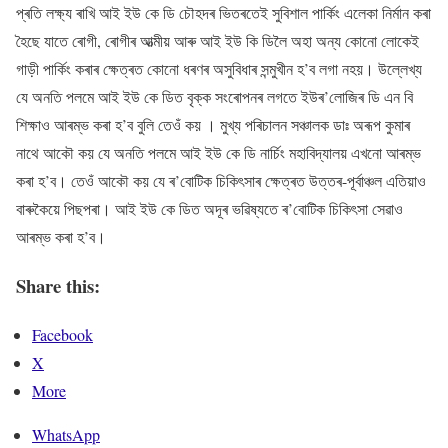
প্ৰতি লক্ষ্য ৰাখি আই ইউ কে ডি চৌহদৰ ভিতৰতেই সুবিশাল পাৰ্কিং এলেকা নিৰ্মান কৰা
হৈছে যাতে ৰোগী, ৰোগীৰ আত্মীয় আৰু আই ইউ কি ডিলৈ অহা অন্য কোনো লোকেই
গাড়ী পাৰ্কিং কৰাৰ ক্ষেত্ৰত কোনো ধৰণৰ অসুবিধাৰ সন্মুখীন হ’ব লগা নহয়। উল্লেখ্য
যে অনতি পলমে আই ইউ কে ডিত বৃক্ক সংৰোপনৰ লগতে ইউৰ’লোজিৰ ডি এন বি
শিক্ষাও আৰম্ভ কৰা হ’ব বুলি তেওঁ কয় । মুখ্য পৰিচালন সঞ্চালক ডাঃ অৰূপ কুমাৰ
নাথে আকৌ কয় যে অনতি পলমে আই ইউ কে ডি নাৰ্চিং মহাবিদ্যালয় এখনো আৰম্ভ
কৰা হ’ব। তেওঁ আকৌ কয় যে ৰ’বোটিক চিকিৎসাৰ ক্ষেত্ৰত উত্তৰ-পূৰ্বাঞ্চল এতিয়াও
বাৰুকৈয়ে পিছপৰা। আই ইউ কে ডিত অদূৰ ভৱিষ্যতে ৰ’বোটিক চিকিৎসা সেৱাও
আৰম্ভ কৰা হ’ব।
Share this:
Facebook
X
More
WhatsApp