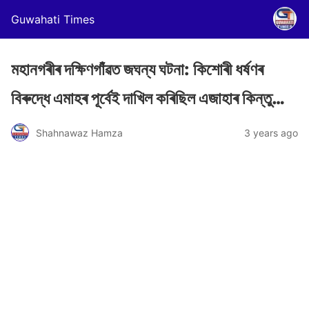
Guwahati Times
মহানগৰীৰ দক্ষিণগাঁৱত জঘন্য ঘটনা: কিশোৰী ধৰ্ষণৰ
বিৰুদ্ধে এমাহৰ পূৰ্বেই দাখিল কৰিছিল এজাহাৰ কিন্তু…
Shahnawaz Hamza
3 years ago