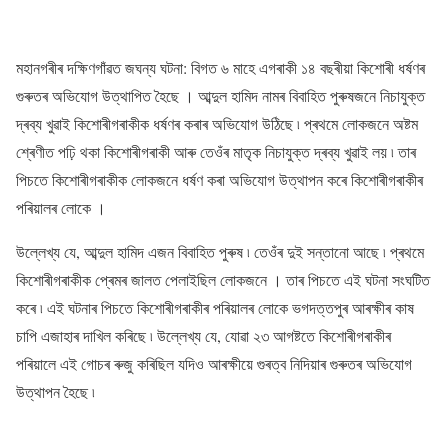
মহানগৰীৰ দক্ষিণগাঁৱত জঘন্য ঘটনা: বিগত ৬ মাহে এগৰাকী ১৪ বছৰীয়া কিশোৰী ধৰ্ষণৰ
গুৰুতৰ অভিযোগ উত্থাপিত হৈছে । আব্দুল হামিদ নামৰ বিবাহিত পুৰুষজনে নিচাযুক্ত
দ্ৰব্য খুৱাই কিশোৰীগৰাকীক ধৰ্ষণৰ কৰাৰ অভিযোগ উঠিছে ৷ প্ৰথমে লোকজনে অষ্টম
শ্ৰেণীত পঢ়ি থকা কিশোৰীগৰাকী আৰু তেওঁৰ মাতৃক নিচাযুক্ত দ্ৰব্য খুৱাই লয় ৷ তাৰ
পিচতে কিশোৰীগৰাকীক লোকজনে ধৰ্ষণ কৰা অভিযোগ উত্থাপন কৰে কিশোৰীগৰাকীৰ
পৰিয়ালৰ লোকে ।
উল্লেখ্য যে, আব্দুল হামিদ এজন বিবাহিত পুৰুষ ৷ তেওঁৰ দুই সন্তানো আছে ৷ প্ৰথমে
কিশোৰীগৰাকীক প্ৰেমৰ জালত পেলাইছিল লোকজনে । তাৰ পিচতে এই ঘটনা সংঘটিত
কৰে ৷ এই ঘটনাৰ পিচতে কিশোৰীগৰাকীৰ পৰিয়ালৰ লোকে ভগদত্তপুৰ আৰক্ষীৰ কাষ
চাপি এজাহাৰ দাখিল কৰিছে ৷ উল্লেখ্য যে, যোৱা ২৩ আগষ্টতে কিশোৰীগৰাকীৰ
পৰিয়ালে এই গোচৰ ৰুজু কৰিছিল যদিও আৰক্ষীয়ে গুৰত্ব নিদিয়াৰ গুৰুতৰ অভিযোগ
উত্থাপন হৈছে ৷