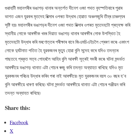
গুৱাহাটী মহানগৰীৰ ভঙাগড় থানাৰ অন্তৰ্গত দীনেশ ওজা পথত বৃহস্পতিবাৰে পুৱাৰ
ভাগত এজন যুৱকৰ মৃতদেহ ৰিক্সাৰ ওপৰত উদ্ধাৰ হোৱাত অঞ্চলজুৰি তীব্ৰ চাঞ্চল্যৰ
সৃষ্টি হয়৷ মহানগৰীৰ ভঙাগড়ৰ দীনেশ ওজা পথত ৰিক্সাৰ ওপৰত মৃতদেহটো প্ৰত্যক্ষ কৰি
স্থানীয় লোকে আৰক্ষীক খবৰ দিয়াত ভঙাগড় থানাৰ আৰক্ষীৰ লোক উপস্থিত হৈ
মৃতদেহটো উদ্ধাৰ কৰি মৰণোত্তৰ পৰীক্ষাৰ বাবে জিএমচিএইচলৈ প্ৰেৰণ কৰে৷ একাংশ
লোকে দুৰ্ঘটনাত পতিত হৈ যুৱকজনৰ মৃত্যু হোৱা বুলি সন্দেহ কৰে যদিও তদন্তৰ
পাছতহে প্ৰকৃত সত্য পোহৰলৈ আহিব বুলি আৰক্ষী সূত্ৰই সদৰী কৰে৷ ঘটনা সন্দৰ্ভত
আৰক্ষীয়ে ভঙাগড় থানাত এটা গোচৰ ৰুজু কৰি তদন্ত অব্যাহত ৰাখিছে যদিও মৃত
যুৱকজনৰ পৰিচয় উদ্ধাৰ কৰিব পৰা নাই আৰক্ষীয়ে৷ মৃত যুৱকজনৰ বয়স ৩০ বছৰ হ’ব
বুলি আৰক্ষীয়ে ধাৰণা কৰিছে৷ ঘটনা সন্দৰ্ভত আৰক্ষীয়ে থানাত এটা গোচৰ পঞ্জীয়ন কৰি
তদন্ত অব্যাহত ৰাখিছে৷
Share this:
Facebook
X