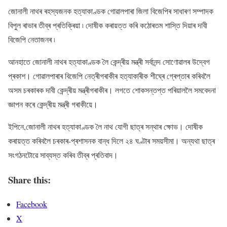
জোনালী নাথৰ ৰহস্যজনক হত্যাকাণ্ডক গোৱালপাৰা জিলা বিজেপিৰ সাধাৰণ সম্পাদক
বিপুল ৰাভাৰ তীব্ৰ প্ৰতিক্ৰিয়া ৷ দোষীক কৰায়ত্ত কৰি কঠোৰতম শাস্তি দিয়াৰ দাবী
বিজেপি নেতাজনৰ ৷
আনহাতে জোনালী নাথৰ হত্যাকাণ্ডক লৈ কেন্দ্ৰীয় মন্ত্ৰী সৰ্বানন্দ সোণোৱালৰ উদ্বেগ
প্ৰকাশ। গোৱালপাৰাৰ বিজেপি নেত্ৰীগৰাকীৰ হত্যাকাৰীক শীঘ্ৰে গ্ৰেপ্তাৰ কৰিবলৈ
অসম চৰকাৰক দাবী কেন্দ্ৰীয় মন্ত্ৰীগৰাকীৰ। লগতে শোকসন্তপ্ত পৰিয়াললৈ সমবেদনা
জ্ঞাপন কৰে কেন্দ্ৰীয় মন্ত্ৰী গৰাকীয়ে।
ইপিনে,জোনালী নাথৰ হত্যাকাণ্ডক লৈ নাথ যোগী ছাত্ৰ সন্থাৰ ক্ষোভ। দোষীক
কৰায়ত্ত কৰিবলৈ চৰকাৰ-প্ৰশাসনক বান্ধ দিলে ২৪ ঘণ্টাৰ সময়সীমা। অন্যথা ছাত্ৰ
সংগঠনটোৱে সাব্যস্ত কৰিব তীব্ৰ প্ৰতিবাদ।
Share this:
Facebook
X