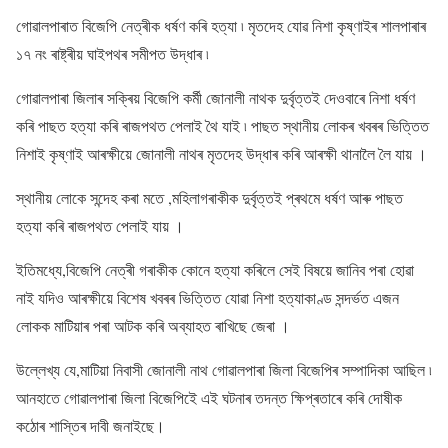
গোৱালপাৰাত বিজেপি নেত্ৰীক ধৰ্ষণ কৰি হত্যা ৷ মৃতদেহ যোৱ নিশা কৃষ্ণাইৰ শালপাৰাৰ
১৭ নং ৰাষ্ট্ৰীয় ঘাইপথৰ সমীপত উদ্ধাৰ ৷
গোৱালপাৰা জিলাৰ সক্ৰিয় বিজেপি কৰ্মী জোনালী নাথক দুৰ্বৃত্তই দেওবাৰে নিশা ধৰ্ষণ
কৰি পাছত হত্যা কৰি ৰাজপথত পেলাই থৈ যাই ৷ পাছত স্থানীয় লোকৰ খবৰৰ ভিত্তিত
নিশাই কৃষ্ণাই আৰক্ষীয়ে জোনালী নাথৰ মৃতদেহ উদ্ধাৰ কৰি আৰক্ষী থানালৈ লৈ যায় ।
স্থানীয় লোকে সন্দেহ কৰা মতে ,মহিলাগৰাকীক দুৰ্বৃত্তই প্ৰথমে ধৰ্ষণ আৰু পাছত
হত্যা কৰি ৰাজপথত পেলাই যায় ।
ইতিমধ্যে,বিজেপি নেত্ৰী গৰাকীক কোনে হত্যা কৰিলে সেই বিষয়ে জানিব পৰা হোৱা
নাই যদিও আৰক্ষীয়ে বিশেষ খবৰৰ ভিত্তিত যোৱা নিশা হত্যাকাণ্ড সন্দৰ্ভত এজন
লোকক মাটিয়াৰ পৰা আটক কৰি অব্যাহত ৰাখিছে জেৰা ।
উল্লেখ্য যে,মাটিয়া নিবাসী জোনালী নাথ গোৱালপাৰা জিলা বিজেপিৰ সম্পাদিকা আছিল ৷
আনহাতে গোৱালপাৰা জিলা বিজেপিইে এই ঘটনাৰ তদন্ত ক্ষিপ্ৰতাৰে কৰি দোষীক
কঠোৰ শাস্তিৰ দাবী জনাইছে।