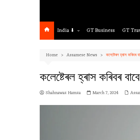
India ⬇
GT Business
GT Tra
Northeast
Home
Assamese News
কলেষ্টেৰল হ্ৰাস কৰিবৰ
Assam
Guwahati
কলেষ্টেৰল হ্ৰাস কৰিবৰ ব
Shahnawaz Hamza
March 7, 2024
Assa