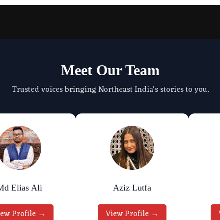
Meet Our Team
Trusted voices bringing Northeast India's stories to you.
ias Ali
Aziz Lutfa
rofile →
View Profile →
View