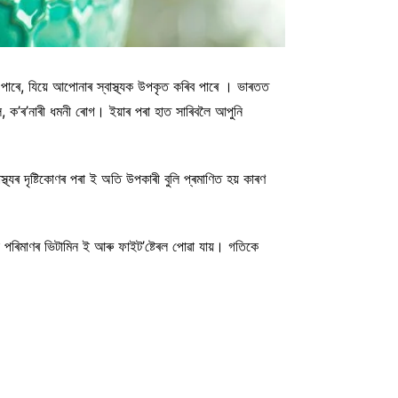
 ল’ব পাৰে, যিয়ে আপোনাৰ স্বাস্থ্যক উপকৃত কৰিব পাৰে । ভাৰতত
বিকল, ক’ৰ’নাৰী ধমনী ৰোগ। ইয়াৰ পৰা হাত সাৰিবলৈ আপুনি
্যৰ দৃষ্টিকোণৰ পৰা ই অতি উপকাৰী বুলি প্ৰমাণিত হয় কাৰণ
ধিক পৰিমাণৰ ভিটামিন ই আৰু ফাইট’ষ্টেৰল পোৱা যায়। গতিকে