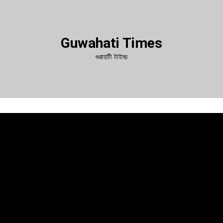
Guwahati Times
গুৱাহাটী টাইমচ