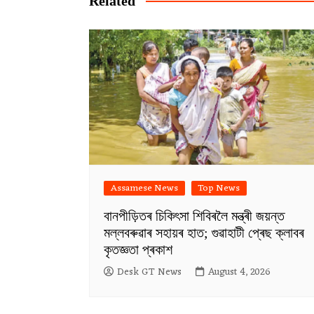
Related
Assamese News
Top News
বানপীড়িতৰ চিকিৎসা শিবিৰলৈ মন্ত্ৰী জয়ন্ত
মল্লবৰুৱাৰ সহায়ৰ হাত; গুৱাহাটী প্ৰেছ ক্লাবৰ
কৃতজ্ঞতা প্ৰকাশ
Desk GT News
August 4, 2026