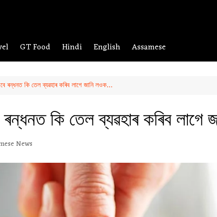
vel
GT Food
Hindi
English
Assamese
 বাবে ৰন্ধনত কি তেল ব্যৱহাৰ কৰিব লাগে জানি লওক…
াবে ৰন্ধনত কি তেল ব্যৱহাৰ কৰিব লাগ
mese News