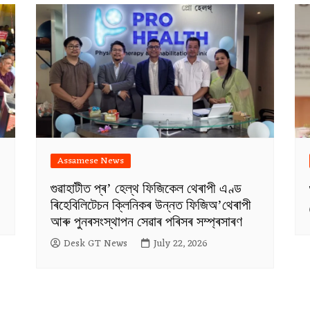
Assamese News
গুৱাহাটীত প্ৰ’ হেল্থ ফিজিকেল থেৰাপী এণ্ড
ৰিহেবিলিটেচন ক্লিনিকৰ উন্নত ফিজিঅ’থেৰাপী
আৰু পুনৰসংস্থাপন সেৱাৰ পৰিসৰ সম্প্ৰসাৰণ
Desk GT News
July 22, 2026