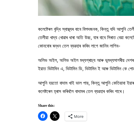
কলেষ্টেৰল বৃদ্ধি স্বাস্থ্যৰ বাবে বিপদজনক, কিন্তু যদি আপুনি ত
তেলীয়া খাদ্য খোৱাৰ ধাৰা অতি উচ্চ, যাৰ বাবে সিৰাত বেয়া কলেষ
কোনবোৰ ৰন্ধন তেল ব্যৱহাৰ কৰিব লাগে জানিব লাগিব-
অলিভ অইল, অলিভ অইল মধ্যপ্ৰাচ্য আৰু ভূমধ্যসাগৰীয় দেশৰ পৰা
ইয়াত ভিটামিন এ, ভিটামিন ডি, ভিটামিন ই আৰু ভিটামিন কে পোৱা
আপুনি হয়তো বাদাম খাই ভাল পায়, কিন্তু আপুনি কেতিয়াবা ইয়াৰ
কলেষ্টৰেল হ্ৰাস কৰিবলৈ বাদামৰ তেল ব্যৱহাৰ কৰিব পাৰে।
Share this:
More