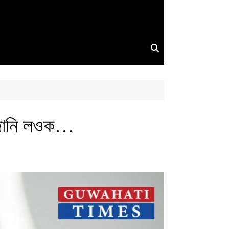
ে জানি লওক…