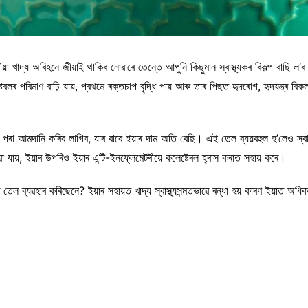
েলীয়া খাদ্য অবিহনে জীয়াই থাকিব নোৱাৰে তেন্তে আপুনি কিছুমান স্বাস্থ্যকৰ বিকল্প বাছি
্টেৰলৰ পৰিমাণ বাঢ়ি যায়, প্ৰথমে ৰক্তচাপ বৃদ্ধি পায় আৰু তাৰ পিছত হৃদৰোগ, হৃদযন্ত্ৰ 
 আমদানি কৰিব লাগিব, যাৰ বাবে ইয়াৰ দাম অতি বেছি। এই তেল ব্যয়বহুল হ’লেও স্বাস্থ
 যায়, ইয়াৰ উপৰিও ইয়াৰ এন্টি-ইনফ্লেমেটৰীয়ে কলেষ্টেৰল হ্ৰাস কৰাত সহায় কৰে।
 তেল ব্যৱহাৰ কৰিছেনে? ইয়াৰ সহায়ত খাদ্য স্বাস্থ্যসন্মতভাৱে ৰন্ধা হয় কাৰণ ইয়াত অ