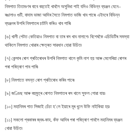
নিমপাত তিতাগুণৰ বাবে বহুতেই খাবলৈ অসুবিধা পাই যদিও বিভিন্ন ব্যঞ্জন যেনে–
ৰঙালাও গুটি, বাদাম ভাজা আদিৰ সৈতে নিমপাত ভাজি খাব পাৰে৷ এইদৰে বিভিন্ন
ব্যঞ্জনৰ উপৰি নিমপাতৰ চাটনি কৰিও খাব পাৰি৷
[৬] খালী পেটত কেতিয়াও নিমপাত বা তাৰ ৰস খাব নালাগে৷ বিশেষকৈ এচিডিটিৰ সমস্যা
থাকিলে নিমপাত খোৱাৰ ক্ষেত্ৰত সাৱধান হোৱা উচিত৷
[৭] কেন্সাৰ ৰোগ প্ৰতিৰোধৰ উপৰি নিমপাত খালে কৃমি নাশ হয় আৰু মেলেৰিয়া ৰোগৰ
পৰা পৰিত্ৰাণ পাব পাৰি৷
[৮] নিমপাতে বসন্ত ৰোগ প্ৰতিৰোধ কৰিব পাৰে৷
[৯] জণ্ডিছ আৰু বহুমুত্ৰ ৰোগত নিমপাতৰ ৰস খালে সুফল পোৱা যায়৷
[১০] মহানিমৰ পাত সিজাই চেঁচা হ’লে ইয়াৰে মূৰ ধুলে উফি নাইকিয়া হয়৷
[১১] সকলো প্ৰকাৰৰ জ্বৰ-কাহ, কঁফ আদিৰ পৰা পৰিত্ৰাণ পাবলৈ মহানিমৰ ব্যঞ্জন
খোৱা উচিত৷