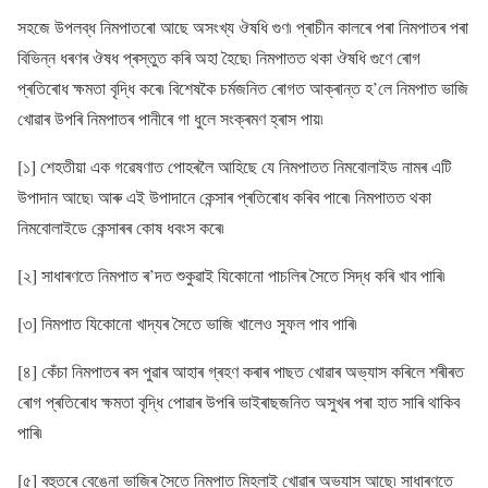
সহজে উপলব্ধ নিমপাতৰো আছে অসংখ্য ঔষধি গুণ৷ প্ৰাচীন কালৰে পৰা নিমপাতৰ পৰা
বিভিন্ন ধৰণৰ ঔষধ প্ৰস্তুত কৰি অহা হৈছে৷ নিমপাতত থকা ঔষধি গুণে ৰোগ
প্ৰতিৰোধ ক্ষমতা বৃদ্ধি কৰে৷ বিশেষকৈ চৰ্মজনিত ৰোগত আক্ৰান্ত হ’লে নিমপাত ভাজি
খোৱাৰ উপৰি নিমপাতৰ পানীৰে গা ধুলে সংক্ৰমণ হ্ৰাস পায়৷
[১] শেহতীয়া এক গৱেষণাত পোহৰলৈ আহিছে যে নিমপাতত নিমবোলাইড নামৰ এটি
উপাদান আছে৷ আৰু এই উপাদানে কেন্সাৰ প্ৰতিৰোধ কৰিব পাৰে৷ নিমপাতত থকা
নিমবোলাইডে কেন্সাৰৰ কোষ ধবংস কৰে৷
[২] সাধাৰণতে নিমপাত ৰ’দত শুকুৱাই যিকোনো পাচলিৰ সৈতে সিদ্ধ কৰি খাব পাৰি৷
[৩] নিমপাত যিকোনো খাদ্যৰ সৈতে ভাজি খালেও সুফল পাব পাৰি৷
[৪] কেঁচা নিমপাতৰ ৰস পুৱাৰ আহাৰ গ্ৰহণ কৰাৰ পাছত খোৱাৰ অভ্যাস কৰিলে শৰীৰত
ৰোগ প্ৰতিৰোধ ক্ষমতা বৃদ্ধি পোৱাৰ উপৰি ভাইৰাছজনিত অসুখৰ পৰা হাত সাৰি থাকিব
পাৰি৷
[৫] বহুতৰে বেঙেনা ভাজিৰ সৈতে নিমপাত মিহলাই খোৱাৰ অভ্যাস আছে৷ সাধাৰণতে