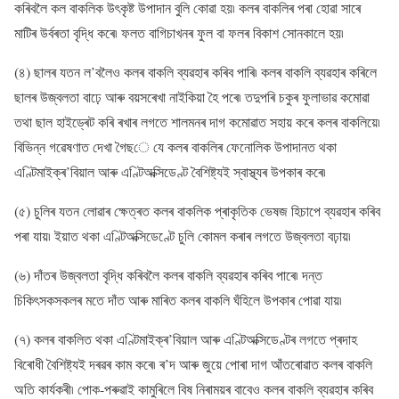
কৰিবলৈ কল বাকলিক উৎকৃষ্ট উপাদান বুলি কোৱা হয়৷ কলৰ বাকলিৰ পৰা হোৱা সাৰে
মাটিৰ উৰ্বৰতা বৃদ্ধি কৰে৷ ফলত বাগিচাখনৰ ফুল বা ফলৰ বিকাশ সোনকালে হয়৷
(৪) ছালৰ যতন ল’বলৈও কলৰ বাকলি ব্যৱহাৰ কৰিব পাৰি৷ কলৰ বাকলি ব্যৱহাৰ কৰিলে
ছালৰ উজ্বলতা বাঢ়ে আৰু বয়সৰেখা নাইকিয়া হৈ পৰে৷ তদুপৰি চকুৰ ফুলাভাৱ কমোৱা
তথা ছাল হাইড্ৰেট কৰি ৰখাৰ লগতে শালমনৰ দাগ কমোৱাত সহায় কৰে কলৰ বাকলিয়ে৷
বিভিন্ন গৱেষণাত দেখা গৈছে যে কলৰ বাকলিৰ ফেনোলিক উপাদানত থকা
এণ্টিমাইক্ৰ’বিয়াল আৰু এণ্টিঅক্সিডেণ্ট বৈশিষ্ট্যই স্বাস্থ্যৰ উপকাৰ কৰে৷
(৫) চুলিৰ যতন লোৱাৰ ক্ষেত্ৰত কলৰ বাকলিক প্ৰাকৃতিক ভেষজ হিচাপে ব্যৱহাৰ কৰিব
পৰা যায়৷ ইয়াত থকা এণ্টিঅক্সিডেণ্টে চুলি কোমল কৰাৰ লগতে উজ্বলতা বঢ়ায়৷
(৬) দাঁতৰ উজ্বলতা বৃদ্ধি কৰিবলৈ কলৰ বাকলি ব্যৱহাৰ কৰিব পাৰে৷ দন্ত
চিকিৎসকসকলৰ মতে দাঁত আৰু মাৰিত কলৰ বাকলি ঘঁহিলে উপকাৰ পোৱা যায়৷
(৭) কলৰ বাকলিত থকা এণ্টিমাইক্ৰ’বিয়াল আৰু এণ্টিঅক্সিডেণ্টৰ লগতে প্ৰদাহ
বিৰোধী বৈশিষ্ট্যই দৰৱৰ কাম কৰে৷ ৰ’দ আৰু জুয়ে পোৰা দাগ আঁতৰোৱাত কলৰ বাকলি
অতি কাৰ্যকৰী৷ পোক-পৰুৱাই কামুৰিলে বিষ নিৰাময়ৰ বাবেও কলৰ বাকলি ব্যৱহাৰ কৰিব