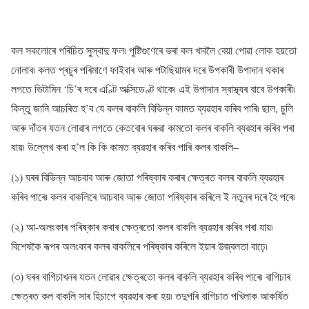
কল সকলোৰে পৰিচিত সুস্বাদু ফল৷ পুষ্টিগুণেৰে ভৰা কল খাবলৈ বেয়া পোৱা লোক হয়তো
নোলাব৷ কলত প্ৰচুৰ পৰিমাণে ফাইবাৰ আৰু পটাছিয়ামৰ দৰে উপকাৰী উপাদান থকাৰ
লগতে ভিটামিন ‘চি’ৰ দৰে এণ্টি অক্সিডেণ্ট থাকে৷ এই উপাদান স্বাস্থ্যৰ বাবে উপকাৰী৷
কিন্তু জানি আচৰিত হ’ব যে কলৰ বাকলি বিভিন্ন কামত ব্যৱহাৰ কৰিব পাৰি৷ ছাল, চুলি
আৰু দাঁতৰ যতন লোৱাৰ লগতে কেতবোৰ ঘৰুৱা কামতো কলৰ বাকলি ব্যৱহাৰ কৰিব পৰা
যায়৷ উল্লেখ কৰা হ’ল কি কি কামত ব্যৱহাৰ কৰিব পাৰি কলৰ বাকলি–
(১) ঘৰৰ বিভিন্ন আচবাব আৰু জোতা পৰিষ্কাৰ কৰাৰ ক্ষেত্ৰত কলৰ বাকলি ব্যৱহাৰ
কৰিব পাৰে৷ কলৰ বাকলিৰে আচবাব আৰু জোতা পৰিষ্কাৰ কৰিলে ই নতুনৰ দৰে হৈ পৰে৷
(২) আ-অলংকাৰ পৰিষ্কাৰ কৰাৰ ক্ষেত্ৰতো কলৰ বাকলি ব্যৱহাৰ কৰিব পৰা যায়৷
বিশেষকৈ ৰূপৰ অলংকাৰ কলৰ বাকলিৰে পৰিষ্কাৰ কৰিলে ইয়াৰ উজ্বলতা বাঢ়ে৷
(৩) ঘৰৰ বাগিচাখনৰ যতন লোৱাৰ ক্ষেত্ৰতো কলৰ বাকলি ব্যৱহাৰ কৰিব পাৰে৷ বাগিচাৰ
ক্ষেত্ৰত কল বাকলি সাৰ হিচাপে ব্যৱহাৰ কৰা হয়৷ তদুপৰি বাগিচাত পখিলাক আকৰ্ষিত