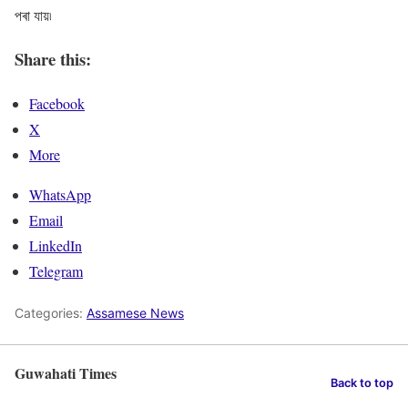
পৰা যায়৷
Share this:
Facebook
X
More
WhatsApp
Email
LinkedIn
Telegram
Categories:
Assamese News
Guwahati Times
Back to top