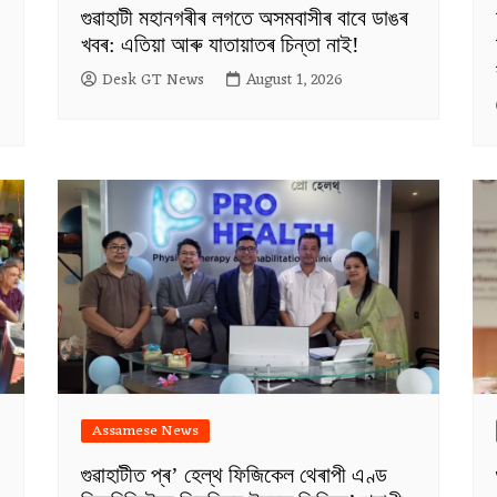
গুৱাহাটী মহানগৰীৰ লগতে অসমবাসীৰ বাবে ডাঙৰ
খবৰ: এতিয়া আৰু যাতায়াতৰ চিন্তা নাই!
Desk GT News
August 1, 2026
Assamese News
গুৱাহাটীত প্ৰ’ হেল্থ ফিজিকেল থেৰাপী এণ্ড