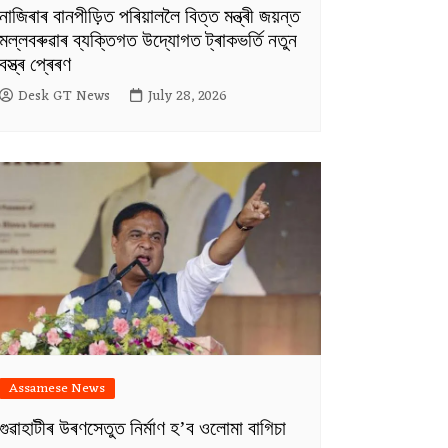
নাজিৰাৰ বানপীড়িত পৰিয়াললৈ বিত্ত মন্ত্ৰী জয়ন্ত
মল্লবৰুৱাৰ ব্যক্তিগত উদ্যোগত ট্ৰাকভৰ্তি নতুন
বস্ত্ৰ প্ৰেৰণ
Desk GT News
July 28, 2026
Assamese News
গুৱাহাটীৰ উৰণসেতুত নিৰ্মাণ হ’ব ওলোমা বাগিচা