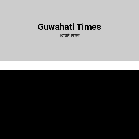
Guwahati Times
গুৱাহাটী টাইমচ