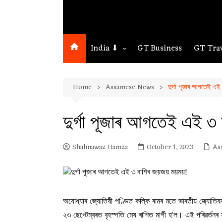
India ⬇
GT Business
GT Tra
Northeast
Home
Assamese News
দুৰ্গা পূজাৰ আগতেই এই
Assam
Guwahati
দুৰ্গা পূজাৰ আগতেই এই 
Shahnawaz Hamza
October 1, 2023
As
অযোধ্যাৰ জ্যোতিষী পণ্ডিত কল্কি ৰামৰ মতে ভাৰতীয় জ্যোতিষৰ মত
২৩ ছেপ্টেম্বৰত বৃহস্পতি মেষ ৰাশিত মাৰ্গী হ’ল। এই পৰিৱৰ্