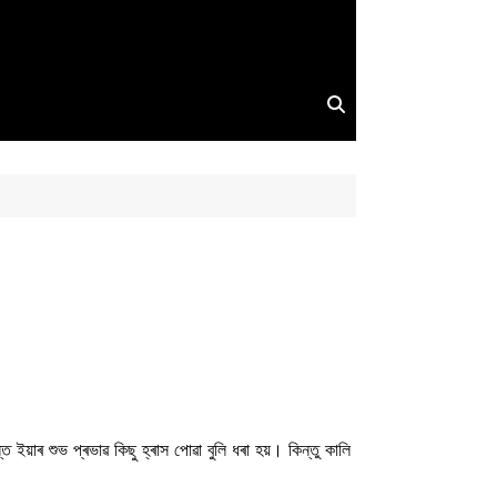
 ইয়াৰ শুভ প্ৰভাৱ কিছু হ্ৰাস পোৱা বুলি ধৰা হয়। কিন্তু কালি