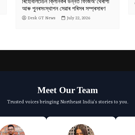
ৰিহেবিলিটেচন ক্লিনিকৰ উন্নত ফিজিঅ’থেৰাপী
আৰু পুনৰসংস্থাপন সেৱাৰ পৰিসৰ সম্প্ৰসাৰণ
Desk GT News
July 22, 2026
Meet Our Team
Trusted voices bringing Northeast India's stories to you.