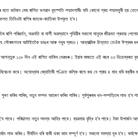
ে বর্তমান মেষ ৰাশিত ভগৱান বৃহস্পতি পশ্চাদগামী৷ যদি কোনো গ্ৰহ পশ্চাদমুখী হয় তেন্তে
তনৰ ফলত তিনিওটা ৰাশিৰ জাতক-জাতিকা উপকৃত হ’ব।
পতিৰ ৰাশি পৰিৱৰ্তন, অৱনতি বা মাৰ্গী অৱস্থানে পৃথিৱীৰ সকলো মানুহৰ জীৱনত প্ৰভাৱ পেলোৱ
ি গ্ৰহ সৌৰজগতৰ আটাইতকৈ ডাঙৰ আৰু গধুৰ গ্ৰহও। আধ্যাত্মিক চিন্তাত তেওঁক ঈশ্বৰৰ গুৰুৰ 
লে। আগন্তুক ১১৮ দিন এই ৰাশিত থাকিব দেৱগুৰু। ইয়াৰ মাজতে এই বছৰ ২৩ ডিচেম্বৰত বৃহস
বিবেচনা কৰে। অযোধ্যাৰ জ্যোতিষী পণ্ডিত কল্কি ৰামে কয় যে প্ৰায় ৪ মাহ ধৰি বক্ৰীৰ ব
য পূৰণ কৰিব পাৰিব, নতুন সম্পদ আহৰণ কৰিব পাৰিব। পূৰ্বপুৰুষৰ ধন-সম্পত্তিৰ লাভ হ’ব 
হ’ব পাৰে। পৰিয়ালত নতুন সদস্য আহিব পাৰে। ব্যৱসায় বৃদ্ধি হ’ব পাৰে। টকা উপাৰ্জন 
দ লাভ কৰিব। দীৰ্ঘদিন ধৰি বাকী থকা কাম সম্পূৰ্ণ হ’ব। সকলো সমস্যা দূৰ হ’ব। কৰ্মক্ষে