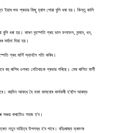
 ইয়াৰ শুভ প্ৰভাৱ কিছু হ্ৰাস পোৱা বুলি ধৰা হয়। কিন্তু কালি
া বুলি ধৰা হয়। কাৰণ বৃহস্পতি গ্ৰহ ভাল ফলাফল, সন্মান, ধন,
মৰ্যাদা দিয়া হয়।
্পতি গ্ৰহ মাৰ্গি স্থানলৈ গতি কৰিব।
াবে বহু ৰাশিৰ ওপৰত নেতিবাচক প্ৰভাৱ পৰিছে। মেষ ৰাশিত মাৰ্গী
পাৰে। বহুদিন আবদ্ধ হৈ থকা কামবোৰ কাৰ্যকৰী হ’বলৈ আৰম্ভ
আৰু সঞ্চয় কৰাটোও সহজ হ’ব।
ত্ৰত নতুন দায়িত্ব উপলব্ধ হ’ব পাৰে। বহিঃৰাজ্য ভ্ৰমণৰ