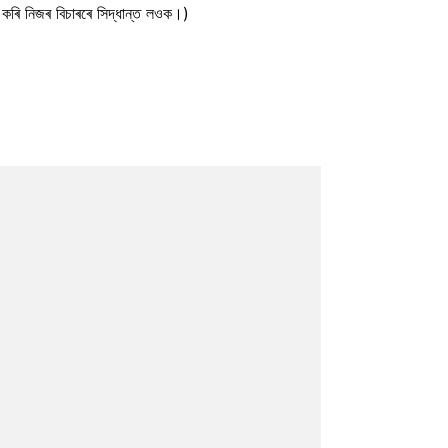
কৰি নিজৰ বিচাৰৰে সিদ্ধান্ত লওক।)