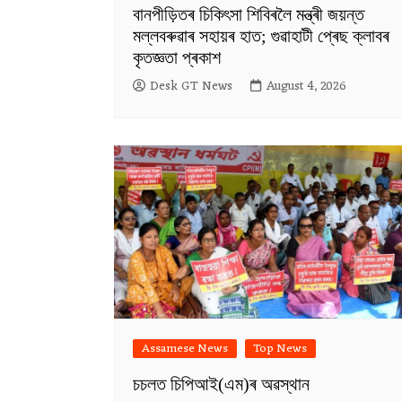
বানপীড়িতৰ চিকিৎসা শিবিৰলৈ মন্ত্ৰী জয়ন্ত
মল্লবৰুৱাৰ সহায়ৰ হাত; গুৱাহাটী প্ৰেছ ক্লাবৰ
কৃতজ্ঞতা প্ৰকাশ
Desk GT News
August 4, 2026
Assamese News
Top News
চচলত চিপিআই(এম)ৰ অৱস্থান