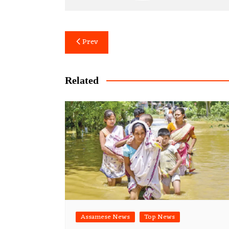
Post
Prev
navigation
Related
Assamese News
Top News