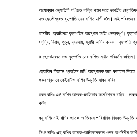
অযোধ্যাৰ জ্যোতিষী পণ্ডিত কল্কি ৰামৰ মতে ভাৰতীয় জ্যোতিষৰ মত
২৩ ছেপ্টেম্বৰত বৃহস্পতি মেষ ৰাশিত মাৰ্গী হ’ল। এই পৰিৱৰ্
ভাৰতীয় জ্যোতিষত বৃহস্পতিৰ অৱস্থান অতি গুৰুত্বপূৰ্ণ। বৃহস্
সমৃদ্ধি, বিবাহ, পুত্ৰ, ব্যৱসায়, স্বামী আদিৰ কাৰক। বৃহস্পত
৪ ছেপ্টেম্বৰত গুৰু বৃহস্পতি মেষ ৰাশিত স্থান পৰিৱৰ্তন কৰি
জ্যোতিষ বিজ্ঞানে গ্ৰহটোৰ মাৰ্গি অৱস্থানক ভাল ফলাফল দিবলৈ 
গুৰুৰ প্ৰভাৱে কেইবাটাও ৰাশিৰ উন্নতি সাধন কৰিব।
মকৰ ৰাশিঃ এই ৰাশিৰ জাতক-জাতিকাৰ আত্মবিশ্বাস বাঢ়িব। লক্ষ্
কৰিব।
ধনু ৰাশিঃ এই ৰাশিৰ জাতক-জাতিকাৰ পাৰিবাৰিক বিষয়ত উন্নতি 
সিংহ ৰাশিঃ এই ৰাশিৰ জাতক-জাতিকাসকলে গুৰুৰ অপৰিসীম আশীৰ্বা