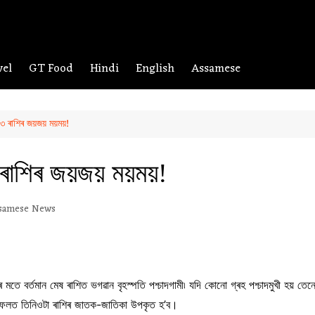
vel
GT Food
Hindi
English
Assamese
 ৩ ৰাশিৰ জয়জয় ময়ময়!
৩ ৰাশিৰ জয়জয় ময়ময়!
samese News
ে বর্তমান মেষ ৰাশিত ভগৱান বৃহস্পতি পশ্চাদগামী৷ যদি কোনো গ্ৰহ পশ্চাদমুখী হয় তেন্তে
তনৰ ফলত তিনিওটা ৰাশিৰ জাতক-জাতিকা উপকৃত হ’ব।