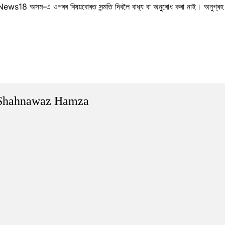
News18 অসম-এ ওপৰৰ বিষয়বোৰত সন্মতি দিবলৈ বাধ্য বা অনুৰোধ কৰা নাই। অনুগ্ৰহ 
Shahnawaz Hamza