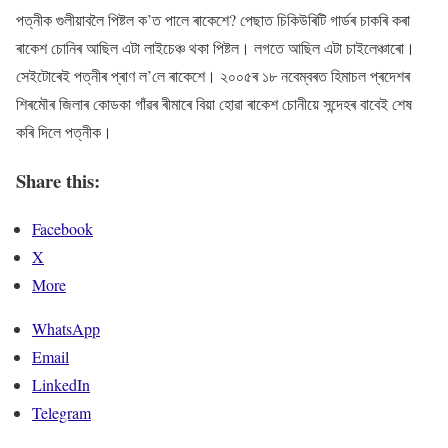
পত্নীক গুলীয়াবলৈ পিষ্টল ক’ত পালে ৰাকেশে? পেছাত চিকিউৰিটি গাৰ্ডৰ চাকৰি কৰা
ৰাকেশ চোনিৰ আছিল এটা লাইচেঞ্চ থকা পিষ্টল। লগতে আছিল এটা চাইলেঞ্চাৰো।
সেইটোৰেই পত্নীৰ প্ৰাণ ল’লে ৰাকেশে। ২০০৫ৰ ১৮ নবেম্বৰত হিমাচল প্ৰদেশৰ
শিৰমৌৰ জিলাৰ কোডকা গাঁৱৰ ৰীমাৰে বিয়া হোৱা ৰাকেশ চোনীয়ে সন্দেহৰ বাবেই শেষ
কৰি দিলে পত্নীক।
Share this:
Facebook
X
More
WhatsApp
Email
LinkedIn
Telegram