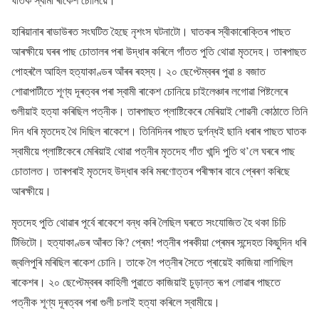
হাৰিয়ানাৰ ৰাডাউৰত সংঘটিত হৈছে নৃশংস ঘটনাটো। ঘাতকৰ স্বীকাৰোক্তিৰ পাছত
আৰক্ষীয়ে ঘৰৰ পাছ চোতালৰ পৰা উদ্ধাৰ কৰিলে গাঁতত পুতি থোৱা মৃতদেহ। তাৰপাছত
পোহৰলৈ আহিল হত্যাকাণ্ডৰ আঁৰৰ ৰহস্য। ২০ ছেপ্টেম্বৰৰ পুৱা ৪ বজাত
শোৱাপাটীতে শূণ্য দূৰত্বৰ পৰা স্বামী ৰাকেশ চোনিয়ে চাইলেঞ্চাৰ লগোৱা পিষ্টলেৰে
গুলীয়াই হত্যা কৰিছিল পত্নীক। তাৰপাছত প্লাষ্টিকেৰে মেৰিয়াই শোৱনী কোঠাতে তিনি
দিন ধৰি মৃতদেহ থৈ দিছিল ৰাকেশে। তিনিদিনৰ পাছত দুৰ্গন্ধই ছানি ধৰাৰ পাছত ঘাতক
স্বামীয়ে প্লাষ্টিকেৰে মেৰিয়াই থোৱা পত্নীৰ মৃতদেহ গাঁত খান্দি পুতি থ’লে ঘৰৰে পাছ
চোতালত। তাৰপৰাই মৃতদেহ উদ্ধাৰ কৰি মৰণোত্তৰ পৰীক্ষাৰ বাবে প্ৰেৰণ কৰিছে
আৰক্ষীয়ে।
মৃতদেহ পুতি থোৱাৰ পূৰ্বে ৰাকেশে বন্ধ কৰি লৈছিল ঘৰতে সংযোজিত হৈ থকা চিচি
টিভিটো। হত্যাকাণ্ডৰ আঁৰত কি? প্ৰেম! পত্নীৰ পৰকীয়া প্ৰেমৰ সন্দেহত কিছুদিন ধৰি
জ্বলিপুৰি মৰিছিল ৰাকেশ চোনি। তাকে লৈ পত্নীৰ সৈতে প্ৰায়েই কাজিয়া লাগিছিল
ৰাকেশৰ। ২০ ছেপ্টেম্বৰৰ কাহিলী পুৱাতে কাজিয়াই চুড়ান্ত ৰূপ লোৱাৰ পাছতে
পত্নীক শূণ্য দূৰত্বৰ পৰা গুলী চলাই হত্যা কৰিলে স্বামীয়ে।