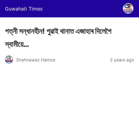
Guwahati Times
পত্নী সন্ধানহীন! পুৱাই থানাত এজাহাৰ দিলেগৈ
স্বামীয়ে…
Shahnawaz Hamza
3 years ago