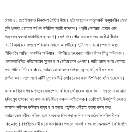
যোৱা ২০ ছেপ্টেম্বৰত নিৰুদ্দেশ হৈছিল ৰীমা। দুটা সন্তানৰ মাতৃগৰাকী সন্ধানহীন হোৱা
বুলি থানাত এজাহাৰ দাখিল কৰিছিল স্বামী ৰাকেশে। পত্নী নোহোৱা হোৱাৰ খবৰ
শহুৰেকৰ ঘৰতো জনাইছিল ৰাকেশে। সেই খবৰ পোৱা মাত্ৰকে ৩০ বছৰীয়া ৰীমাক
বিচাৰি হাহাকাৰ লগালে পৰিয়ালৰ লগতে আৰক্ষীয়ে। দুদিনমান বিচৰাৰ পাছত ক্ৰমে
শিথিল হৈ আহিল আৰক্ষীৰ অভিযান। বিপৰীতে তৎপৰতা বাঢ়িল ৰীমাৰ পিতৃ পৰিয়ালৰ।
কোনোবাখিনিত পৰিয়ালটোৰ সন্দেহ হ’ল জোঁৱায়েকৰ ওপৰত। নাতি দুটাৰ লগত ফোনত
কথা পাতিব নিদিয়াৰ বাবেই জোঁৱায়েক ৰাকেশৰ ওপৰত সন্দেহ বাঢ়িল ৰীমাৰ মাক
দেউতাকৰ। লগে লগে নাইট চুপাৰত উঠি জোঁৱায়েকৰ ঘৰত উপস্থিত হ’ল দুয়োজন।
কন্যাক বিচাৰি শহুৰ-শাহুৱে সোধাপোছা কৰিলে জোঁৱায়েক ৰাকেশক। নিমাতে থকা নাতি
দুটাৰ মুখ দুখনেও বহু কথা জনাই দিলে ককাক-আইতাকক। তেতিয়াই উপৰ্যুপৰি জেৰাত
ৰাকেশে স্বীকাৰ কৰিবলৈ বাধ্য হ’ল ঘৰতে পত্নীক গুলীয়াই হত্যা কৰাৰ কথা।
জোঁৱায়েকৰ স্বীকাৰোক্তি শুনা মাত্ৰকে শিল পৰা কপৌৰ দৰে জঠৰ হৈ পৰিল ৰীমাৰ
পিতৃ-মাতৃ। বিপৰীতে স্বীকাৰোক্তি দিয়াৰ পাছতে আৰক্ষীৰ ওচৰত আত্মসমৰ্পণ কৰিলেগৈ
ঘাতক স্বামী ৰাকেশ চোনিয়ে।