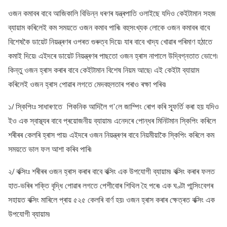
ওজন কমাবৰ বাবে আজিকালি বিভিন্ন ধৰণৰ যন্ত্ৰপাতি ওলাইছে যদিও কেইটামান সহজ
ব্যায়াম কৰিলেই কম সময়তে ওজন কমাব পাৰি৷ বহুসংখ্যক লোকে ওজন কমাবৰ বাবে
বিশেষকৈ ডায়েট নিয়ন্ত্ৰণৰ ওপৰত গুৰুত্ব দিয়ে৷ যাৰ বাবে খাদ্য খোৱাৰ পৰিমাণ হঠাতে
কমাই দিয়ে৷ এইদৰে ডায়েট নিয়ন্ত্ৰণৰ পাছতো ওজন হ্ৰাস নাপালে উদ্বিগ্নতাত ভোগে৷
কিন্তু ওজন হ্ৰাস কৰাৰ বাবে কেইটামান বিশেষ নিয়ম আছে৷ এই কেইটা ব্যায়াম
কৰিলেই ওজন হ্ৰাস পোৱাৰ লগতে মেদবহুলতাৰ পৰাও ৰক্ষা পৰিব৷
১/ স্কিপিংঃ সাধাৰণতে পিকনিক আদিলৈ গ’লে জাম্পিং ৰোপ কৰি স্ফূৰ্তি কৰা হয় যদিও
ইও এক স্বাস্থ্যৰ বাবে প্ৰয়োজনীয় ব্যায়াম৷ এনেদৰে পোন্ধৰ মিনিটমান স্কিপিং কৰিলে
শৰীৰৰ কেলৰি হ্ৰাস পায়৷ এইদৰে ওজন নিয়ন্ত্ৰণৰ বাবে নিয়মীয়াকৈ স্কিপিং কৰিলে কম
সময়তে ভাল ফল আশা কৰিব পাৰি৷
২/ বক্সিংঃ শৰীৰৰ ওজন হ্ৰাস কৰাৰ বাবে বক্সিং এক উপযোগী ব্যায়াম৷ বক্সিং কৰাৰ ফলত
হাত-ভৰিৰ শক্তি বৃদ্ধি পোৱাৰ লগতে পেশীবোৰ শিথিল হৈ পৰে৷ এক ঘণ্টা পান্সিংবেগৰ
সহায়ত বক্সিং মাৰিলে প্ৰায় ৫২৫ কেলৰি বাৰ্ণ হয়৷ ওজন হ্ৰাস কৰাৰ ক্ষেত্ৰত বক্সিং এক
উপযোগী ব্যায়াম৷