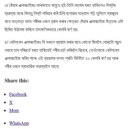
৩/ ষ্টেয়াৰ এক্সাৰচাইজঃ সাধাৰণতে মানুহে দুই-তিনি মহলাৰ ঘৰত থাকিলেও লিফ্‌টৰ
ব্যৱস্থা কৰে৷ কিন্তু লিফ্‌ট পৰিহাৰ কৰি চিৰি বগোৱাৰ অভ্যাস গঢ়ি তুলিলে স্বাস্থ্যৰ
বাবে অত্যন্ত ভাল৷ শৰীৰৰ ওজন হ্ৰাস কৰাৰ ক্ষেত্ৰত ষ্টেয়াৰ এক্সাৰচাইজ উত্তম৷ এটা
ছিৰিত উঠানমা কৰিলে তাৎক্ষণিকভাৱে কেলৰি বাৰ্ণ হয়৷
৪/ কেটলবেল এক্সাৰচাইজঃ যি সকলে ব্যায়াম কৰাৰ বাবে কোনো জিমলৈ যোৱাটো পছন্দ
নকৰে তাৰ পৰিৱৰ্তে ঘৰত থাকিয়েই শৰীৰ চৰ্চা কৰিবলৈ বিচাৰে, তেওঁলোকে কেটলবেল
এক্সাৰচাইজ কৰিব পাৰে৷ এই ব্যায়ামৰ ফলত প্ৰতি মিনিটত ২০ কেলৰি বাৰ্ণ হয় আৰু
শৰীৰ ওজন স্বাভাৱিক অৱস্থালৈ আহে৷
Share this:
Facebook
X
More
WhatsApp