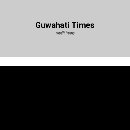
Guwahati Times
গুৱাহাটী টাইমচ