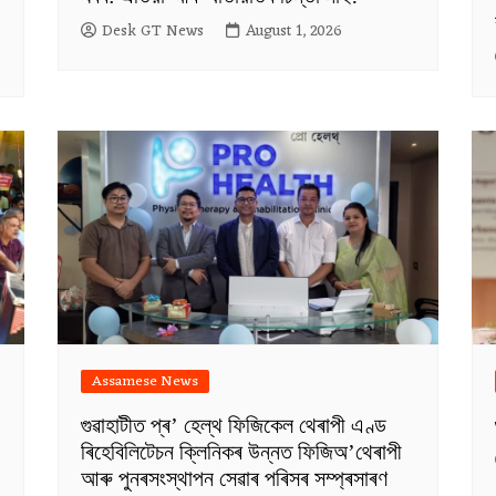
Desk GT News
August 1, 2026
Assamese News
গুৱাহাটীত প্ৰ’ হেল্থ ফিজিকেল থেৰাপী এণ্ড
ৰিহেবিলিটেচন ক্লিনিকৰ উন্নত ফিজিঅ’থেৰাপী
আৰু পুনৰসংস্থাপন সেৱাৰ পৰিসৰ সম্প্ৰসাৰণ