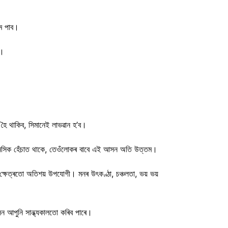
ম পাব।
ক।
 হৈ থাকিব, সিমানেই লাভৱান হ’ব।
 মানসিক হেঁচাত থাকে, তেওঁলোকৰ বাবে এই আসন অতি উত্তম।
ৰ ক্ষেত্ৰতো অতিশয় উপযোগী। মনৰ উৎকণ্ঠা, চঞ্চলতা, ভয় ভয়
 আপুনি সান্ধ্যকালতো কৰিব পাৰে।