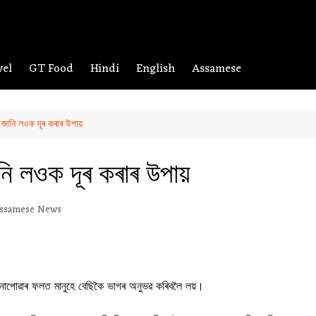
vel
GT Food
Hindi
English
Assamese
জানি লওক দূৰ কৰাৰ উপায়
ি লওক দূৰ কৰাৰ উপায়
ssamese News
রাম নোপোৱাৰ ফলত মানুহে বেছিকৈ ভাগৰ অনুভৱ কৰিবলৈ লয়।