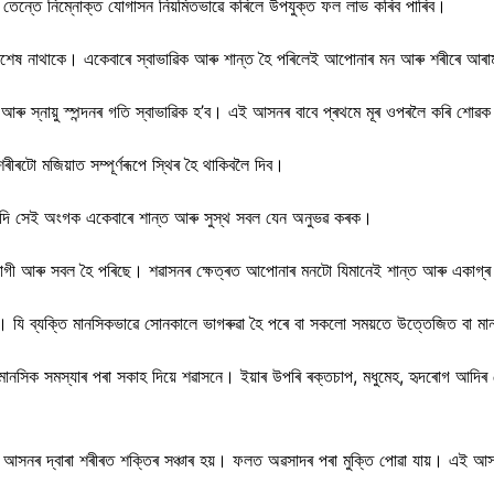
, তেন্তে নিম্নোক্ত যোগাসন নিয়মিতভাৱে কৰিলে উপযুক্ত ফল লাভ কৰিব পাৰিব।
েষ নাথাকে। একেবাৰে স্বাভাৱিক আৰু শান্ত হৈ পৰিলেই আপোনাৰ মন আৰু শৰীৰে আৰা
স আৰু স্নায়ু স্পন্দনৰ গতি স্বাভাৱিক হ’ব। এই আসনৰ বাবে প্ৰথমে মূৰ ওপৰলৈ কৰি শোৱ
শৰীৰটো মজিয়াত সম্পূৰ্ণৰূপে স্থিৰ হৈ থাকিবলৈ দিব।
 দি সেই অংগক একেবাৰে শান্ত আৰু সুস্থ সবল যেন অনুভৱ কৰক।
নিৰোগী আৰু সবল হৈ পৰিছে। শৱাসনৰ ক্ষেত্ৰত আপোনাৰ মনটো যিমানেই শান্ত আৰু একাগ্ৰ
। যি ব্যক্তি মানসিকভাৱে সোনকালে ভাগৰুৱা হৈ পৰে বা সকলো সময়তে উত্তেজিত বা
দি মানসিক সমস্যাৰ পৰা সকাহ দিয়ে শৱাসনে। ইয়াৰ উপৰি ৰক্তচাপ, মধুমেহ, হৃদৰোগ আদি
নৰ দ্বাৰা শৰীৰত শক্তিৰ সঞ্চাৰ হয়। ফলত অৱসাদৰ পৰা মুক্তি পোৱা যায়। এই আসন