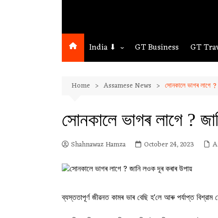
India ⬇
GT Business
GT Tra
Northeast
Home
Assamese News
সোনকালে ভাগৰ লাগে ? 
Assam
Guwahati
সোনকালে ভাগৰ লাগে ? জান
Shahnawaz Hamza
October 24, 2023
A
ব্যস্ততাপূৰ্ণ জীৱনত কামৰ ভাৰ বেছি হ’লে আৰু পৰ্যাপ্ত বিশ্