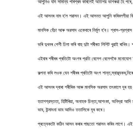
আপুনিও যদি সামান্য পৰিশ্ৰম কৰিলেই অতিশয় ভাগৰুৱা হৈ পৰে
এই আসনৰ নাম হ’ল শৱাসন। এই আসনত আপুনি কৰিবলগীয়া বিশ
মানসিক হেঁচা আৰু অৱসাদ একেবাৰে নিৰ্মূল হ’ব। শ্বাস-প্রশ্বা
ভৰি দুখনৰ পেশী ঢিলা কৰি বাহু দুটা শৰীৰত লিপিট খুৱাই ৰাখিব। 
এইবাৰ শৰীৰৰ প্ৰতিটো অংগৰ প্রতি বেলেগ বেলেগকৈ মনোযোগ
কল্পনা কৰি লওক যেন শৰীৰৰ প্ৰতিটো অংগ শান্ত,স্বাস্থ্যকৰ,
এই আসনৰ দ্বাৰা শৰীৰিক আৰু মানসিক অৱসাদ তৎকালে দূৰ হয়
হতাশগ্রস্ততা, হিষ্টিৰিয়া, অনাহক চিন্তা,আশংকা, অনিদ্রা আ
ভাব, উন্মাদনা ভাব আদিও ততালিকে দূৰ কৰে।
প্ৰত্যেকটো কঠিন আসন কৰাৰ পাছতো শৱাসন কৰিব লাগে। এই আস