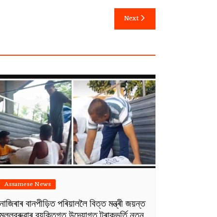
Next
Assamese News
নাজিৰাৰ বানপীড়িত পৰিয়াললৈ বিত্ত মন্ত্ৰী জয়ন্ত
মল্লবৰুৱাৰ ব্যক্তিগত উদ্যোগত ট্ৰাকভৰ্তি নতুন