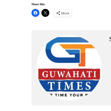
Share this:
More