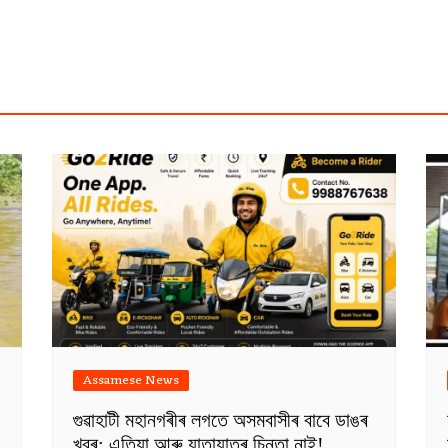
Assamese News
গুৱাহাটী মহানগৰীৰ লগতে অসমবাসীৰ বাবে ডাঙৰ
খবৰ: এতিয়া আৰু যাতায়াতৰ চিন্তা নাই!