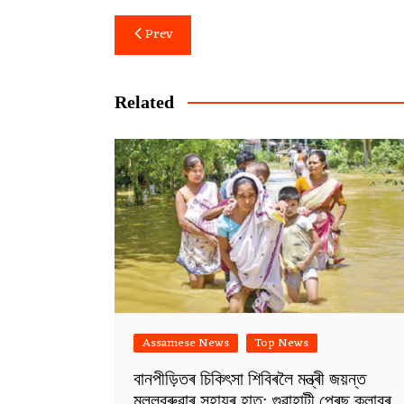
Post
Prev
navigation
Related
Assamese News
Top News
বানপীড়িতৰ চিকিৎসা শিবিৰলৈ মন্ত্ৰী জয়ন্ত
মল্লবৰুৱাৰ সহায়ৰ হাত; গুৱাহাটী প্ৰেছ ক্লাবৰ